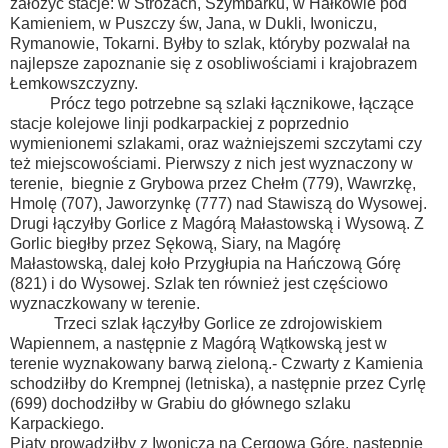
założyć stacje: w Stróżach, Szymbarku, w Hałkowie pod
Kamieniem, w Puszczy św, Jana, w Dukli, Iwoniczu,
Rymanowie, Tokarni. Byłby to szlak, któryby pozwalał na
najlepsze zapoznanie się z osobliwościami i krajobrazem
Łemkowszczyzny.
Prócz tego potrzebne są szlaki łącznikowe, łączące
stacje kolejowe linji podkarpackiej z poprzednio
wymienionemi szlakami, oraz ważniejszemi szczytami czy
też miejscowościami. Pierwszy z nich jest wyznaczony w
terenie, biegnie z Grybowa przez Chełm (779), Wawrzkę,
Hmolę (707), Jaworzynkę (777) nad Stawiszą do Wysowej.
Drugi łączyłby Gorlice z Magórą Małastowską i Wysową. Z
Gorlic biegłby przez Sękową, Siary, na Magórę
Małastowską, dalej koło Przygłupia na Hańczową Górę
(821) i do Wysowej. Szlak ten również jest częściowo
wyznaczkowany w terenie.
Trzeci szlak łączyłby Gorlice ze zdrojowiskiem
Wapiennem, a następnie z Magórą Wątkowską jest w
terenie wyznakowany barwą zieloną.- Czwarty z Kamienia
schodziłby do Krempnej (letniska), a następnie przez Cyrlę
(699) dochodziłby w Grabiu do głównego szlaku
Karpackiego.
Piąty prowadziłby z Iwonicza na Cergową Górę, następnie