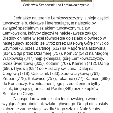
Cerkiew w Szczawinku na Łemkowszczyźnie.
Jednakże na terenie Łemkowszczyzny istnieją części
turystycznie b. ciekawe i interesujące, te należało by
związać specjalnym szlakiem turystycznym, t. zw.
Łemkowskim, któryby złączył te najciekawsze zakątki.
Biegłby on mniejwięcej równolegle do szlaku głównego w
następujący sposób: ze Stróż przez Masłową Górę (747) do
Szymbarku, przez Bartnicę (632) na Magórę Małastowską
(814). Stąd przez Dziamerę (757), Kornuty (542) na Magórę
Wątkowską (847) najpiękniejszą górę Łemkowszczyzny,
przez Świerzową (803), Kotanin (707), Kamień (712), Danię
(696), Hyrową (694) do Puszczy św. Jana. Dalej na
Cergową (718), Osiecznik (733), Zadowczykową (761),
Zruban (778), Bukowicę (757), Tokarnię (777), Kamień (698)
do Komańczy. Ewentualnem jego przedłużeniem byłby
szlak, biegnący granicą od Pasiki (849) przez Łupków,
Solinkę do Cisny.
Zagospodarowanie szlaku łemkowskiego winno
wyglądać podobnie jak szlaku głównego. Dotąd nie zostały
założone żadne stacje wzdłuż tego szlaku. Należałoby