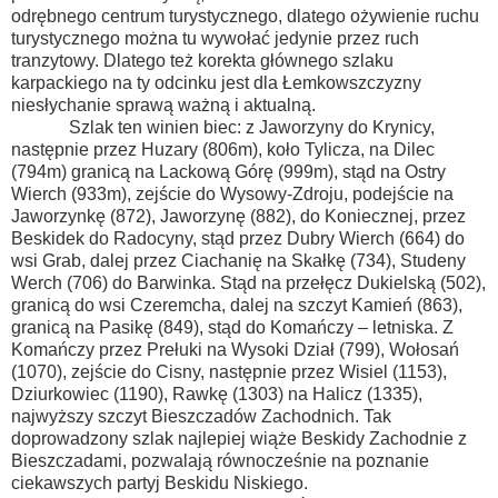
odrębnego centrum turystycznego, dlatego ożywienie ruchu
turystycznego można tu wywołać jedynie przez ruch
tranzytowy. Dlatego też korekta głównego szlaku
karpackiego na ty odcinku jest dla Łemkowszczyzny
niesłychanie sprawą ważną i aktualną.
Szlak ten winien biec: z Jaworzyny do Krynicy,
następnie przez Huzary (806m), koło Tylicza, na Dilec
(794m) granicą na Lackową Górę (999m), stąd na Ostry
Wierch (933m), zejście do Wysowy-Zdroju, podejście na
Jaworzynkę (872), Jaworzynę (882), do Koniecznej, przez
Beskidek do Radocyny, stąd przez Dubry Wierch (664) do
wsi Grab, dalej przez Ciachanię na Skałkę (734), Studeny
Werch (706) do Barwinka. Stąd na przełęcz Dukielską (502),
granicą do wsi Czeremcha, dalej na szczyt Kamień (863),
granicą na Pasikę (849), stąd do Komańczy – letniska. Z
Komańczy przez Prełuki na Wysoki Dział (799), Wołosań
(1070), zejście do Cisny, następnie przez Wisiel (1153),
Dziurkowiec (1190), Rawkę (1303) na Halicz (1335),
najwyższy szczyt Bieszczadów Zachodnich. Tak
doprowadzony szlak najlepiej wiąże Beskidy Zachodnie z
Bieszczadami, pozwalają równocześnie na poznanie
ciekawszych partyj Beskidu Niskiego.