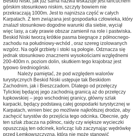
Beskid Niski, jak już sama nazwa wskazuje jest łańcuchem
górskim stosunkowo niskim, szczyty bowiem nie
przekraczają 1000m. Jest to najniższa część w całych
Karpatach. Z tem związana jest gospodarka człowieka, który
znalazł stosunkowo dogodne warunki dla siebie, wyciął
więc lasy, a cały prawie obszar zamienił na role i pastwiska.
Beskid Niski tworzą krótkie pasma biegnące z północnego-
zachodu na południowy-wchód , oraz szereg izolowanych
wzgórz. Na ogół grzbiety i stoki są połogie. Odznacza się
jednak stosunkowo znacznemi wysokościami względnemi
200-400m n. poziom dolin, skutkiem tego krajobraz jest
typowo średniogórski.
Należy pamiętać, że pod względem walorów
turystycznych Beskid Niski ustępuje tak Beskidom
Zachodnim, jak i Bieszczadom. Dlatego od przełęczy
Tylickiej będącej jego zachodnią granicą aż do przełęczy
łupkowskiej – jego wschodniej granicy, główny szlak
karpacki, będący podstawą całej gospodarki turystycznej w
Karpatach, winien biec po możliwie najkrótszej drodze, aby
zachęcić turystów do przejścia tego odcinka. Obecnie, gdy
ten szlak zbacza na północ, raidy czy większe wycieczki
opuszczają ten odcinek, kończąc lub zaczynając wędrówkę
przed Łemkowszczyzną, która nie może stanowić