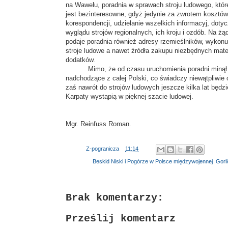
na Wawelu, poradnia w sprawach stroju ludowego, któr
jest bezinteresowne, gdyż jedynie za zwrotem kosztów
korespondencji, udzielanie wszelkich informacyj, doty
wyglądu strojów regionalnych, ich kroju i ozdób. Na żą
podaje poradnia również adresy rzemieślników, wykon
stroje ludowe a nawet źródła zakupu niezbędnych mater
dodatków.
Mimo, że od czasu uruchomienia poradni minął zaled
nadchodzące z całej Polski, co świadczy niewątpliwie 
zaś nawrót do strojów ludowych jeszcze kilka lat będz
Karpaty wystąpią w pięknej szacie ludowej.
Mgr. Reinfuss Roman.
Autor:
Z-pogranicza
o
11:14
Etykiety:
Beskid Niski i Pogórze w Polsce międzywojennej
,
Gorl
Brak komentarzy:
Prześlij komentarz