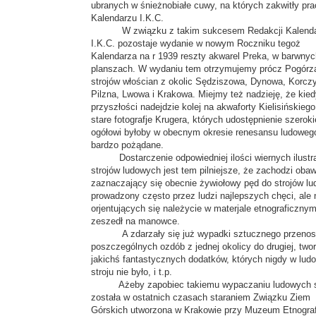
ubranych w śnieżnobiałe cuwy, na których zakwitły pr
Kalendarzu I.K.C.
W związku z takim sukcesem Redakcji Kalenda
I.K.C. pozostaje wydanie w nowym Roczniku tegoż
Kalendarza na r 1939 reszty akwarel Preka, w barwnyc
planszach. W wydaniu tem otrzymujemy prócz Pogórz
strojów włościan z okolic Sędziszowa, Dynowa, Korcz
Pilzna, Lwowa i Krakowa. Miejmy też nadzieję, że kie
przyszłości nadejdzie kolej na akwaforty Kielisińskiego
stare fotografje Krugera, których udostępnienie szerok
ogółowi byłoby w obecnym okresie renesansu ludowego
bardzo pożądane.
Dostarczenie odpowiedniej ilości wiernych ilustr
strojów ludowych jest tem pilniejsze, że zachodzi oba
zaznaczający się obecnie żywiołowy pęd do strojów l
prowadzony często przez ludzi najlepszych chęci, ale 
orjentujących się należycie w materjale etnograficznym
zeszedł na manowce.
A zdarzały się już wypadki sztucznego przenos
poszczególnych ozdób z jednej okolicy do drugiej, two
jakichś fantastycznych dodatków, których nigdy w lu
stroju nie było, i t.p.
Ażeby zapobiec takiemu wypaczaniu ludowych st
została w ostatnich czasach staraniem Związku Ziem
Górskich utworzona w Krakowie przy Muzeum Etnogra