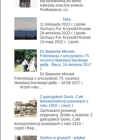
był kasztelanią do której
należały znaczne połacie
Podkarpacia, co...
Tatry.
11 listopada 2022 r. Lipinki-
Sochacz Fot. Krzysztof Kusiak
28 września 2022 r. Lipinki-
Sochacz Fot. Krzysztof Kusiak
19 maja 2022 r. Lipink...
Dr Sławomir Mrozek,
Fotorelacja z uroczystości 75.
rocznicy likwidacji bieckiego
getta - Biecz, 18 sierpnia 2017
r.
Dr Sławomir Mrozek
Fotorelacja z uroczystości 75. rocznicy
likwidacji bieckiego getta – 18.08.2017 r.
W tym roku ...
Z galicyjskich Gorlic. Cykl
korespondencji prasowych z
roku 1910 – część I.
Zachowano pisownię
oryginalną. Źródło u autorów. Z
galicyjskich Gorlic. Cykl
korespondencji prasowych z roku 1910 –
część I Rep...
Gorlice w gruzach - artykuł