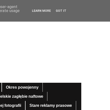
 user-agent
nerate usage
LEARN MORE
GOT IT
Okres powojenny
ielskie zagłębie naftowe
 fotografii
Stare reklamy prasowe