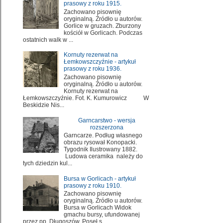
prasowy z roku 1915.
Zachowano pisownię
oryginalną. Źródło u autorów.
Gorlice w gruzach. Zburzony
kościół w Gorlicach. Podczas
ostatnich walk w ...
Kornuty rezerwat na
Łemkowszczyźnie - artykuł
prasowy z roku 1936.
Zachowano pisownię
oryginalną. Źródło u autorów.
Kornuty rezerwat na
Łemkowszczyźnie. Fot. K. Kumurowicz W
Beskidzie Nis...
Garncarstwo - wersja
rozszerzona
Garncarze. Podług własnego
obrazu rysował Konopacki.
Tygodnik Ilustrowany 1882.
Ludowa ceramika należy do
tych dziedzin kul...
Bursa w Gorlicach - artykuł
prasowy z roku 1910.
Zachowano pisownię
oryginalną. Źródło u autorów.
Bursa w Gorlicach Widok
gmachu bursy, ufundowanej
przez pp. Długoszów. Poseł s...