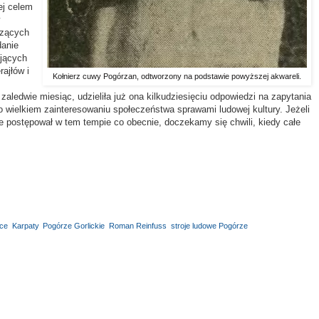
ej celem
czących
danie
ujących
ajłów i
Kołnierz cuwy Pogórzan, odtworzony na podstawie powyższej akwareli.
wie miesiąc, udzieliła już ona kilkudziesięciu odpowiedzi na zapytania
o wielkiem zainteresowaniu społeczeństwa sprawami ludowej kultury. Jeżeli
ie postępował w tem tempie co obecnie, doczekamy się chwili, kiedy całe
ice
,
Karpaty
,
Pogórze Gorlickie
,
Roman Reinfuss
,
stroje ludowe Pogórze