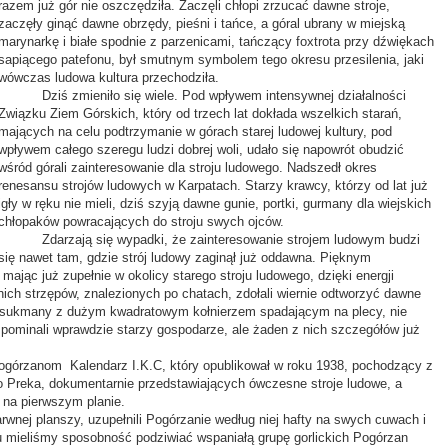
razem już gór nie oszczędziła. Zaczęli chłopi zrzucać dawne stroje,
zaczęły ginąć dawne obrzędy, pieśni i tańce, a góral ubrany w miejską
marynarkę i białe spodnie z parzenicami, tańczący foxtrota przy dźwiękach
sapiącego patefonu, był smutnym symbolem tego okresu przesilenia, jaki
wówczas ludowa kultura przechodziła.
Dziś zmieniło się wiele. Pod wpływem intensywnej działalności
Związku Ziem Górskich, który od trzech lat dokłada wszelkich starań,
mających na celu podtrzymanie w górach starej ludowej kultury, pod
wpływem całego szeregu ludzi dobrej woli, udało się napowrót obudzić
wśród górali zainteresowanie dla stroju ludowego. Nadszedł okres
renesansu strojów ludowych w Karpatach. Starzy krawcy, którzy od lat już
igły w ręku nie mieli, dziś szyją dawne gunie, portki, gurmany dla wiejskich
chłopaków powracających do stroju swych ojców.
Zdarzają się wypadki, że zainteresowanie strojem ludowym budzi
się nawet tam, gdzie strój ludowy zaginął już oddawna. Pięknym
mając już zupełnie w okolicy starego stroju ludowego, dzięki energji
ich strzępów, znalezionych po chatach, zdołali wiernie odtworzyć dawne
ałej sukmany z dużym kwadratowym kołnierzem spadającym na plecy, nie
ominali wprawdzie starzy gospodarze, ale żaden z nich szczegółów już
zanom Kalendarz I.K.C, który opublikował w roku 1938, pochodzący z
o Preka, dokumentarnie przedstawiających ówczesne stroje ludowe, a
na pierwszym planie.
planszy, uzupełnili Pogórzanie według niej hafty na swych cuwach i
mieliśmy sposobność podziwiać wspaniałą grupę gorlickich Pogórzan