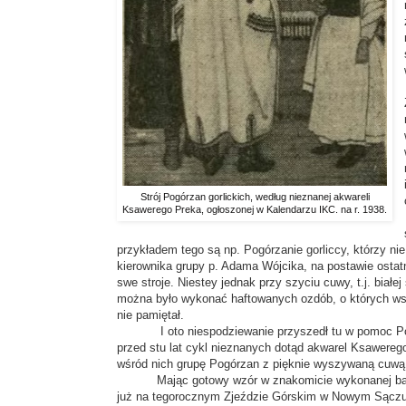
Strój Pogórzan gorlickich, według nieznanej akwareli
Ksawerego Preka, ogłoszonej w Kalendarzu IKC. na r. 1938.
przykładem tego są np. Pogórzanie gorliccy, którzy nie 
kierownika grupy p. Adama Wójcika, na postawie ostatn
swe stroje. Niestey jednak przy szyciu cuwy, t.j. bi
można było wykonać haftowanych ozdób, o których wsp
nie pamiętał.
I oto niespodziewanie przyszedł tu w pomoc Pogór
przed stu lat cykl nieznanych dotąd akwarel Ksawereg
wśród nich grupę Pogórzan z pięknie wyszywaną cuwą 
Mając gotowy wzór w znakomicie wykonanej barwnej 
już na tegorocznym Zjeździe Górskim w Nowym Sączu 