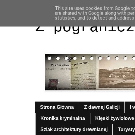
This site uses cookies from Google to 
are shared with Google along with per
statistics, and to detect and address
Z pogranicz
Strona Główna
Z dawnej Galicji
I 
Kronika kryminalna
Klęski żywiołowe
Szlak architektury drewnianej
Turyst