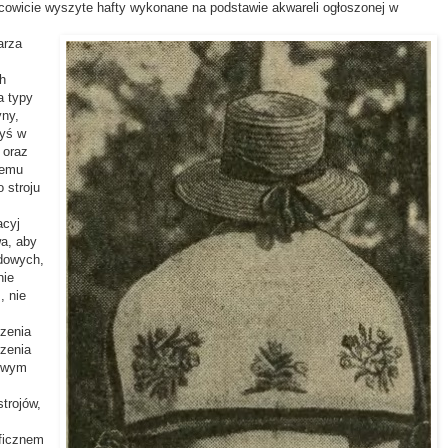
acowicie wyszyte hafty wykonane na podstawie akwareli ogłoszonej w
rza
h
a typy
yny,
dyś w
 oraz
iemu
 stroju
acyj
wa, aby
udowych,
nie
, nie
zenia
rzenia
dowym
rojów,
ficznem