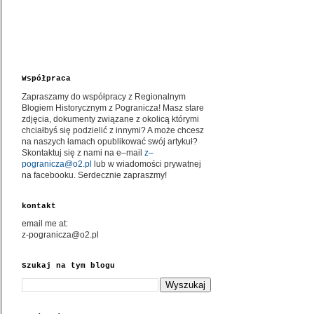
Współpraca
Zapraszamy do współpracy z Regionalnym
Blogiem Historycznym z Pogranicza! Masz stare
zdjęcia, dokumenty związane z okolicą którymi
chciałbyś się podzielić z innymi? A może chcesz
na naszych łamach opublikować swój artykuł?
Skontaktuj się z nami na e–mail
z–
pogranicza@o2.pl
lub w wiadomości prywatnej
na facebooku. Serdecznie zapraszmy!
kontakt
email me at:
z-pogranicza@o2.pl
Szukaj na tym blogu