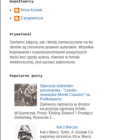
Współtwórcy
Anna Kusiak
Z-pogranicza
Prywatność
Zarówno zdjęcia, jak i teksty zamieszczane na tej
stronie są chronione prawem autorskim. Wszelkie
kopiowanie i rozpowszechnianie powyższych
treści bez zgody autora, również w formie
elektronicznej, jest surowo zabronione.
Popularne posty
Operacja dukielsko-
preszowska - "czesko-
słowackie Monte Cassino" na
Podkarpaciu
Żołnierze radzieccy w drodze
na pozycję ogniową źródło:
W.Szymczyk, Przez "Dolinę Śmierci" i Przełęcz
Dukielską, Rzeszów 1...
Kat z Biecza
Kat z Biecz. Szkic: A. Kusiak Co
najmniej od końca XII w. Biecz