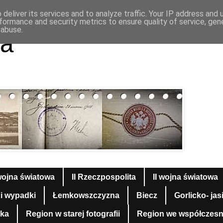
deliver its services and to analyze traffic. Your IP address and
formance and security metrics to ensure quality of service, ge
 abuse.
a
wojna światowa
II Rzeczpospolita
II wojna światowa
 i wypadki
Łemkowszczyzna
Biecz
Gorlicko- jas
yka
Region w starej fotografii
Region we współczesnej