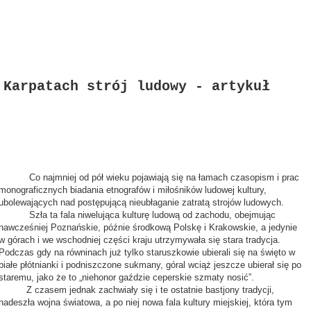
 Karpatach strój ludowy - artykuł
Co najmniej od pół wieku pojawiają się na łamach czasopism i prac
monograficznych biadania etnografów i miłośników ludowej kultury,
ubolewających nad postępującą nieubłaganie zatratą strojów ludowych.
Szła ta fala niwelująca kulturę ludową od zachodu, obejmując
nawcześniej Poznańskie, późnie środkową Polskę i Krakowskie, a jedynie
w górach i we wschodniej części kraju utrzymywała się stara tradycja.
Podczas gdy na równinach już tylko staruszkowie ubierali się na święto w
białe płótnianki i podniszczone sukmany, góral wciąż jeszcze ubierał się po
staremu, jako że to „niehonor gaździe ceperskie szmaty nosić”.
Z czasem jednak zachwiały się i te ostatnie bastjony tradycji,
nadeszła wojna światowa, a po niej nowa fala kultury miejskiej, która tym