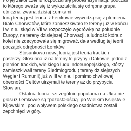
Po jej zakończeniu rozpoczął się proces asymilacji, podczas
to którego uważa się iż wykształciła się odrębna grupa
etniczna, zwana dzisiaj Łemkami.
Inną teorią jest teoria iż Łemkowie wywodzą się z plemienia
Biało-Chorwatów, które zamieszkiwało te tereny już w końcu
I w. n.e., skąd w VII w. rozpoczęło wędrówkę na południe
Europy, na tereny dzisiejszej Chorwacji. a ludność która z
kolei nie zdecydowała się migrować, dała według tej teorii
początek odrębności Łemków.
Stosunkowo nową teorią jest teoria trackich
pasterzy. Głosi ona iż na tereny te przybyli Dakowie, jedno z
plemion trackich, wielkiego ludu indoeuropejskiego, którzy
zamieszkiwali tereny Siedmiogrodu ( tereny dzisiejszych
Węgier i Rumunii) już w III w. n.e. i pomimo chwilowej
obecności Celtów utrzymali te tereny aż do przybycia
Słowian.
Ostatnia teoria, szczególnie popularna na Ukrainie
głosi iż Łemkowie są "pozostałością" po Wielkim Księstwie
Kijowskim i pod wpływem polskiego osadnictwa zostali
zepchnięci w góry.