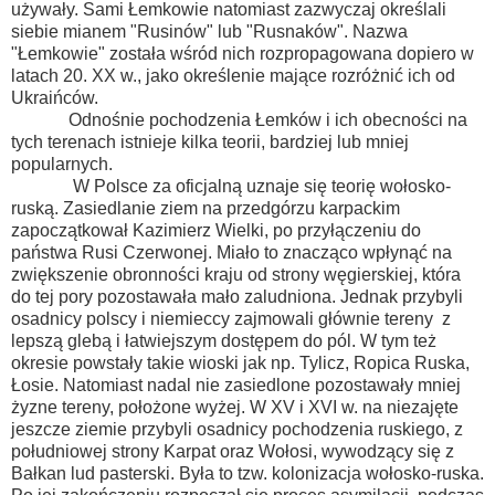
używały. Sami Łemkowie natomiast zazwyczaj określali
siebie mianem "Rusinów" lub "Rusnaków". Nazwa
"Łemkowie" została wśród nich rozpropagowana dopiero w
latach 20. XX w., jako określenie mające rozróżnić ich od
Ukraińców.
Odnośnie pochodzenia Łemków i ich obecności na
tych terenach istnieje kilka teorii, bardziej lub mniej
popularnych.
W Polsce za oficjalną uznaje się teorię wołosko-
ruską. Zasiedlanie ziem na przedgórzu karpackim
zapoczątkował Kazimierz Wielki, po przyłączeniu do
państwa Rusi Czerwonej. Miało to znacząco wpłynąć na
zwiększenie obronności kraju od strony węgierskiej, która
do tej pory pozostawała mało zaludniona. Jednak przybyli
osadnicy polscy i niemieccy zajmowali głównie tereny z
lepszą glebą i łatwiejszym dostępem do pól. W tym też
okresie powstały takie wioski jak np. Tylicz, Ropica Ruska,
Łosie. Natomiast nadal nie zasiedlone pozostawały mniej
żyzne tereny, położone wyżej. W XV i XVI w. na niezajęte
jeszcze ziemie przybyli osadnicy pochodzenia ruskiego, z
południowej strony Karpat oraz Wołosi, wywodzący się z
Bałkan lud pasterski. Była to tzw. kolonizacja wołosko-ruska.