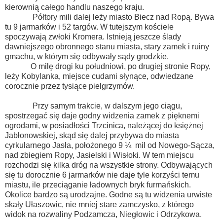
kierownią całego handlu naszego kraju.
Półtory mili dalej leży miasto Biecz nad Ropą. Bywa
tu 9 jarmarków i 52 targów. W tutejszym kościele
spoczywają zwłoki Kromera. Istnieją jeszcze ślady
dawniejszego obronnego stanu miasta, stary zamek i ruiny
gmachu, w którym się odbywały sądy grodzkie.
O milę drogi ku południowi, po drugiej stronie Ropy,
leży Kobylanka, miejsce cudami słynące, odwiedzane
corocznie przez tysiące pielgrzymów.
Przy samym trakcie, w dalszym jego ciągu,
spostrzegać się daje godny widzenia zamek z pięknemi
ogrodami, w posiadłości Trzcinica, należącej do księżnej
Jabłonowskiej, skąd się dalej przybywa do miasta
cyrkularnego Jasła, położonego 9 ¼ mil od Nowego-Sącza,
nad zbiegiem Ropy, Jasielski i Wisłoki. W tem miejscu
rozchodzi się kilka dróg na wszystkie strony. Odbywających
się tu dorocznie 6 jarmarków nie daje tyle korzyści temu
miastu, ile przeciąganie ładownych bryk furmańskich.
Okolice bardzo są urodzajne. Godne są tu widzenia urwiste
skały Ułaszowic, nie mniej stare zamczysko, z którego
widok na rozwaliny Podzamcza, Niegłowic i Odrzykowa.