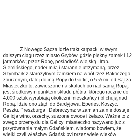
Z Nowego Sącza idzie trakt karpacki w swym
dalszym ciągu rzez miasto Grybów, gdzie piękny zamek i 12
jarmarków; przez Ropę, posiadłość wiejską Hrab.
Siemińskiego, nader miłą i starannie utrzymaną, przez
Szymbark z starożytnym zamkiem na wpół rzez Rakoczego
zburzonym, dalej doliną Ropy do Gorlic, o 5 ½ mil od Sącza.
Miasteczko to, zawieszone na skałach po nad samą Ropą,
jest środkowym punktem składu płótna, którego rocznie do
4,000 sztuk wyrabiają okoliczni mieszkańcy i blichują nad
Ropą. Idzie ono ztąd do Bardyjowa, Eperies, Koszyc,
Pesztu, Preszburga i Debreczyna; w zamian za nie dostaje
Galicja wino, orzechy, suszone owoce i żelazo. Ważne to z
swego przemysłu dla Galicyi miasteczko nazywano już z
przyrównania małym Gdańskiem, wiadomo bowiem, że
wielki czyli właściwy Gdańsk był przez wiele wieków