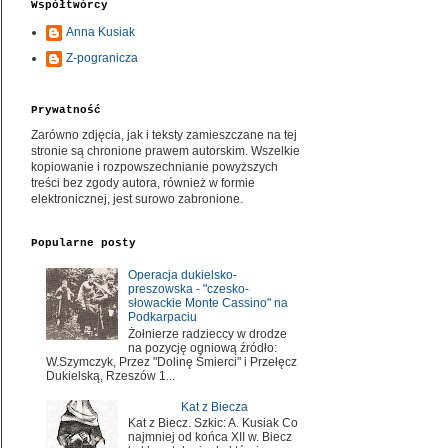
Współtwórcy
Anna Kusiak
Z-pogranicza
Prywatność
Zarówno zdjęcia, jak i teksty zamieszczane na tej
stronie są chronione prawem autorskim. Wszelkie
kopiowanie i rozpowszechnianie powyższych
treści bez zgody autora, również w formie
elektronicznej, jest surowo zabronione.
Popularne posty
Operacja dukielsko-
preszowska - "czesko-
słowackie Monte Cassino" na
Podkarpaciu
Żołnierze radzieccy w drodze
na pozycję ogniową źródło:
W.Szymczyk, Przez "Dolinę Śmierci" i Przełęcz
Dukielską, Rzeszów 1...
Kat z Biecza
Kat z Biecz. Szkic: A. Kusiak Co
najmniej od końca XII w. Biecz