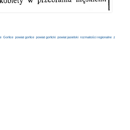
e
,
Gorlice
,
powiat gorlice
,
powiat gorlicki
,
powiat jasielski
,
rozmaitości regionalne
,
z