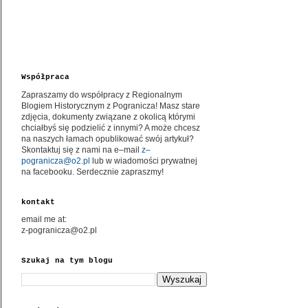
Współpraca
Zapraszamy do współpracy z Regionalnym
Blogiem Historycznym z Pogranicza! Masz stare
zdjęcia, dokumenty związane z okolicą którymi
chciałbyś się podzielić z innymi? A może chcesz
na naszych łamach opublikować swój artykuł?
Skontaktuj się z nami na e–mail
z–
pogranicza@o2.pl
lub w wiadomości prywatnej
na facebooku. Serdecznie zapraszmy!
kontakt
email me at:
z-pogranicza@o2.pl
Szukaj na tym blogu