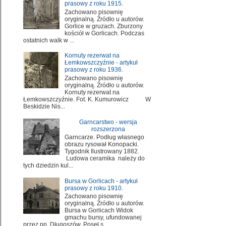
prasowy z roku 1915.
Zachowano pisownię
oryginalną. Źródło u autorów.
Gorlice w gruzach. Zburzony
kościół w Gorlicach. Podczas
ostatnich walk w ...
Kornuty rezerwat na
Łemkowszczyźnie - artykuł
prasowy z roku 1936.
Zachowano pisownię
oryginalną. Źródło u autorów.
Kornuty rezerwat na
Łemkowszczyźnie. Fot. K. Kumurowicz W
Beskidzie Nis...
Garncarstwo - wersja
rozszerzona
Garncarze. Podług własnego
obrazu rysował Konopacki.
Tygodnik Ilustrowany 1882.
Ludowa ceramika należy do
tych dziedzin kul...
Bursa w Gorlicach - artykuł
prasowy z roku 1910.
Zachowano pisownię
oryginalną. Źródło u autorów.
Bursa w Gorlicach Widok
gmachu bursy, ufundowanej
przez pp. Długoszów. Poseł s...