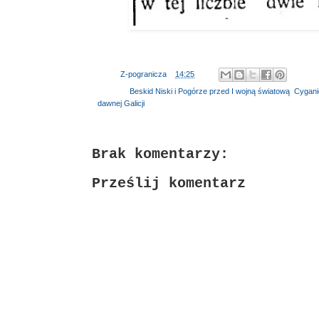
Autor:
Z-pogranicza
o
14:25
Etykiety:
Beskid Niski i Pogórze przed I wojną światową
,
Cygani
dawnej Galicji
Brak komentarzy:
Prześlij komentarz