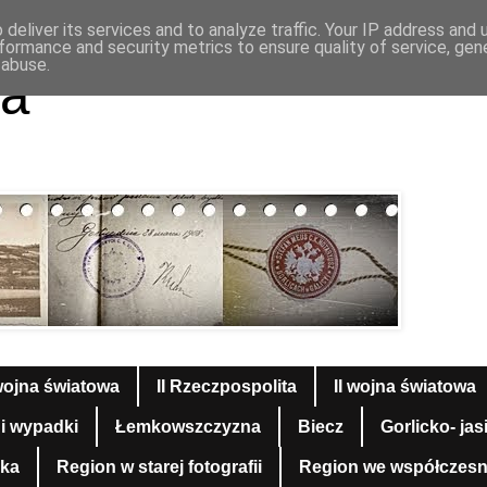
deliver its services and to analyze traffic. Your IP address and
formance and security metrics to ensure quality of service, ge
 abuse.
a
wojna światowa
II Rzeczpospolita
II wojna światowa
 i wypadki
Łemkowszczyzna
Biecz
Gorlicko- jas
yka
Region w starej fotografii
Region we współczesnej