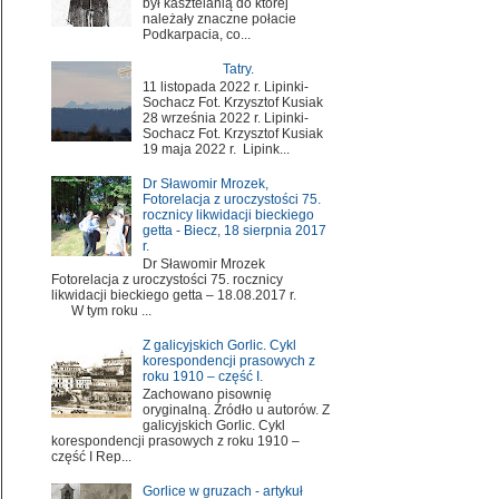
był kasztelanią do której
należały znaczne połacie
Podkarpacia, co...
Tatry.
11 listopada 2022 r. Lipinki-
Sochacz Fot. Krzysztof Kusiak
28 września 2022 r. Lipinki-
Sochacz Fot. Krzysztof Kusiak
19 maja 2022 r. Lipink...
Dr Sławomir Mrozek,
Fotorelacja z uroczystości 75.
rocznicy likwidacji bieckiego
getta - Biecz, 18 sierpnia 2017
r.
Dr Sławomir Mrozek
Fotorelacja z uroczystości 75. rocznicy
likwidacji bieckiego getta – 18.08.2017 r.
W tym roku ...
Z galicyjskich Gorlic. Cykl
korespondencji prasowych z
roku 1910 – część I.
Zachowano pisownię
oryginalną. Źródło u autorów. Z
galicyjskich Gorlic. Cykl
korespondencji prasowych z roku 1910 –
część I Rep...
Gorlice w gruzach - artykuł