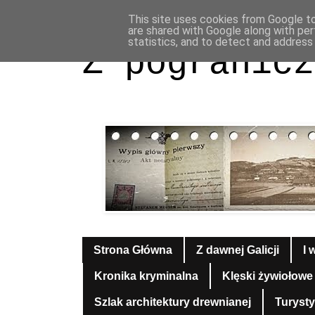
This site uses cookies from Google to 
are shared with Google along with per
statistics, and to detect and address
Z pogranicz
Strona Główna
Z dawnej Galicji
I 
Kronika kryminalna
Klęski żywiołowe
Szlak architektury drewnianej
Turyst