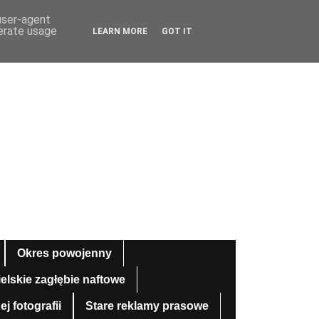
 user-agent
nerate usage
LEARN MORE
GOT IT
Okres powojenny
ielskie zagłębie naftowe
 fotografii
Stare reklamy prasowe