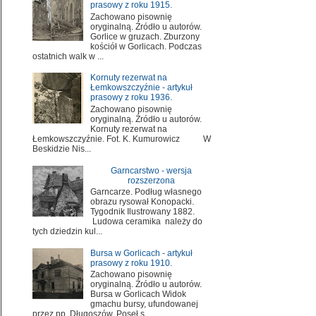
prasowy z roku 1915.
Zachowano pisownię
oryginalną. Źródło u autorów.
Gorlice w gruzach. Zburzony
kościół w Gorlicach. Podczas
ostatnich walk w ...
Kornuty rezerwat na
Łemkowszczyźnie - artykuł
prasowy z roku 1936.
Zachowano pisownię
oryginalną. Źródło u autorów.
Kornuty rezerwat na
Łemkowszczyźnie. Fot. K. Kumurowicz W
Beskidzie Nis...
Garncarstwo - wersja
rozszerzona
Garncarze. Podług własnego
obrazu rysował Konopacki.
Tygodnik Ilustrowany 1882.
Ludowa ceramika należy do
tych dziedzin kul...
Bursa w Gorlicach - artykuł
prasowy z roku 1910.
Zachowano pisownię
oryginalną. Źródło u autorów.
Bursa w Gorlicach Widok
gmachu bursy, ufundowanej
przez pp. Długoszów. Poseł s...