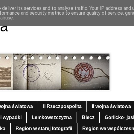
deliver its services and to analyze traffic. Your IP address and
formance and security metrics to ensure quality of service, ge
 abuse.
a
wojna światowa
II Rzeczpospolita
II wojna światowa
 i wypadki
Łemkowszczyzna
Biecz
Gorlicko- jas
yka
Region w starej fotografii
Region we współczesnej