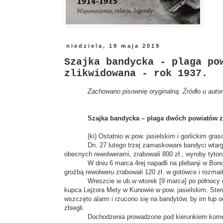
niedziela, 19 maja 2019
Szajka bandycka - plaga po
zlikwidowana - rok 1937.
Zachowano pisownię oryginalną. Źródło u auto
Szajka bandycka – plaga dwóch powiatów z
(ki) Ostatnio w pow. jasielskim i gorlickim gr
Dn. 27 lutego trzej zamaskowani bandyci wtarg
obecnych rewolwerami, zrabowali 800 zł., wyroby tyton
W dniu 6 marca 4rej napadli na plebanji w Bo
groźbą rewolweru zrabowali 120 zł. w gotówce i rozmai
Wreszcie w ub.w wtorek [9 marca] po północy
kupca Lejzora Mety w Kunowie w pow. jasielskim. Ster
wszczęto alarm i rzucono się na bandytów, by im łup o
zbiegli.
Dochodzenia prowadzone pod kierunkiem komen