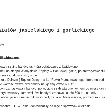
wiatów jasielskiego i gorlickiego
rów.
likwidowana.
asowała szajka bandycka, którą ostatecznie zlikwidowano.
nęli do sklepu Władysława Sepioły w Harklowej, gdzie, po sterroryzowaniu
iowe i artykuły spożywcze.
nczalu Dolnym [ Bączal Dolny] na ks. Pawła Matuszewskiego, któremu pod
te wartościowsze przedmioty na łączną kwotę 600 zł.
 dwa zamaskowani bandyci po wybiciu szyb wtargnęli oknem do mieszkania
roryzowawszy domowników, bandyci zrabowali około 300 zł., a kiedy
debrać jeden z napastników strzelił, trafiając Metę w nogę, poczem rabusie
danta P.P. w Jaśle, doprowadziły do ujęcia sprawców w czasie