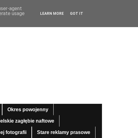
 user-agent
nerate usage
LEARN MORE
GOT IT
Okres powojenny
ielskie zagłębie naftowe
 fotografii
Stare reklamy prasowe