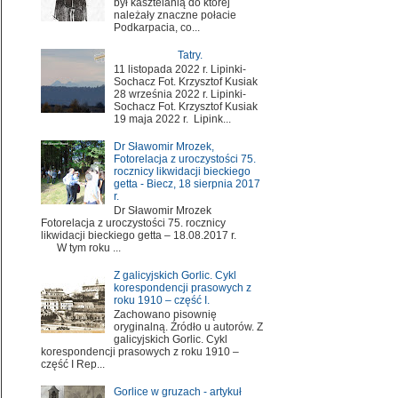
był kasztelanią do której
należały znaczne połacie
Podkarpacia, co...
Tatry.
11 listopada 2022 r. Lipinki-
Sochacz Fot. Krzysztof Kusiak
28 września 2022 r. Lipinki-
Sochacz Fot. Krzysztof Kusiak
19 maja 2022 r. Lipink...
Dr Sławomir Mrozek,
Fotorelacja z uroczystości 75.
rocznicy likwidacji bieckiego
getta - Biecz, 18 sierpnia 2017
r.
Dr Sławomir Mrozek
Fotorelacja z uroczystości 75. rocznicy
likwidacji bieckiego getta – 18.08.2017 r.
W tym roku ...
Z galicyjskich Gorlic. Cykl
korespondencji prasowych z
roku 1910 – część I.
Zachowano pisownię
oryginalną. Źródło u autorów. Z
galicyjskich Gorlic. Cykl
korespondencji prasowych z roku 1910 –
część I Rep...
Gorlice w gruzach - artykuł