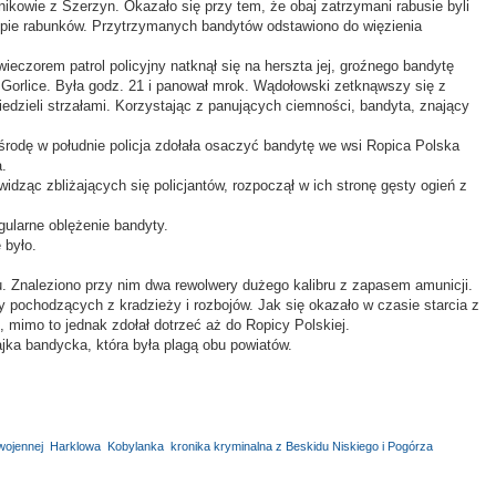
ikowie z Szerzyn. Okazało się przy tem, że obaj zatrzymani rabusie byli
tępie rabunków. Przytrzymanych bandytów odstawiono do więzienia
ieczorem patrol policyjny natknął się na herszta jej, groźnego bandytę
orlice. Była godz. 21 i panował mrok. Wądołowski zetknąwszy się z
wiedzieli strzałami. Korzystając z panujących ciemności, bandyta, znający
 środę w południe policja zdołała osaczyć bandytę we wsi Ropica Polska
.
idząc zbliżających się policjantów, rozpoczął w ich stronę gęsty ogień z
egularne oblężenie bandyty.
 było.
. Znaleziono przy nim dwa rewolwery dużego kalibru z zapasem amunicji.
pochodzących z kradzieży i rozbojów. Jak się okazało w czasie starcia z
, mimo to jednak zdołał dotrzeć aż do Ropicy Polskiej.
jka bandycka, która była plagą obu powiatów.
wojennej
,
Harklowa
,
Kobylanka
,
kronika kryminalna z Beskidu Niskiego i Pogórza
,