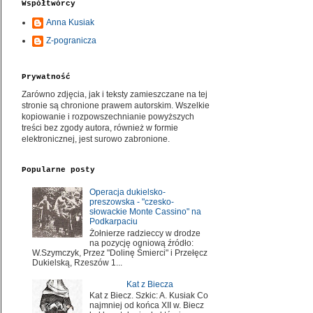
Współtwórcy
Anna Kusiak
Z-pogranicza
Prywatność
Zarówno zdjęcia, jak i teksty zamieszczane na tej
stronie są chronione prawem autorskim. Wszelkie
kopiowanie i rozpowszechnianie powyższych
treści bez zgody autora, również w formie
elektronicznej, jest surowo zabronione.
Popularne posty
Operacja dukielsko-
preszowska - "czesko-
słowackie Monte Cassino" na
Podkarpaciu
Żołnierze radzieccy w drodze
na pozycję ogniową źródło:
W.Szymczyk, Przez "Dolinę Śmierci" i Przełęcz
Dukielską, Rzeszów 1...
Kat z Biecza
Kat z Biecz. Szkic: A. Kusiak Co
najmniej od końca XII w. Biecz