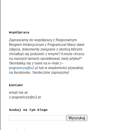
Współpraca
Zapraszamy do współpracy z Regionalnym
Blogiem Historycznym z Pogranicza! Masz stare
zdjęcia, dokumenty związane z okolicą którymi
chciałbyś się podzielić z innymi? A może chcesz
na naszych łamach opublikować swój artykuł?
Skontaktuj się z nami na e–mail
z–
pogranicza@o2.pl
lub w wiadomości prywatnej
na facebooku. Serdecznie zapraszmy!
kontakt
email me at:
z-pogranicza@o2.pl
Szukaj na tym blogu