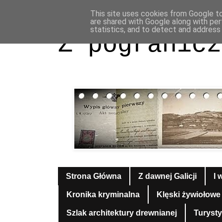
This site uses cookies from Google to 
are shared with Google along with per
statistics, and to detect and address
Z pogranicz
Strona Główna
Z dawnej Galicji
I 
Kronika kryminalna
Klęski żywiołowe
Szlak architektury drewnianej
Turyst