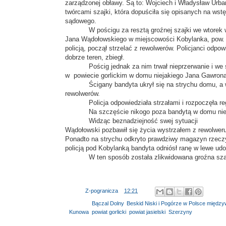
zarządzonej obławy. Są to: Wojciech i Władysław Urban
twórcami szajki, która dopuściła się opisanych na ws
sądowego.
W pościgu za resztą groźnej szajki we wtorek w
Jana Wądołowskiego w miejscowości Kobylanka, pow. G
policją, począł strzelać z rewolwerów. Policjanci odpo
dobrze teren, zbiegł.
Pościg jednak za nim trwał nieprzerwanie i we
w powiecie gorlickim w domu niejakiego Jana Gawrona
Ścigany bandyta ukrył się na strychu domu, a w
rewolwerów.
Policja odpowiedziała strzałami i rozpoczęła r
Na szczęście nikogo poza bandytą w domu nie
Widząc beznadziejność swej sytuacji
Wądołowski pozbawił się życia wystrzałem z rewolweru
Ponadto na strychu odkryto prawdziwy magazyn rzeczy 
policją pod Kobylanką bandyta odniósł ranę w lewe udo
W ten sposób została zlikwidowana groźna sza
Autor:
Z-pogranicza
o
12:21
Etykiety:
Bączal Dolny
,
Beskid Niski i Pogórze w Polsce między
Kunowa
,
powiat gorlicki
,
powiat jasielski
,
Szerzyny