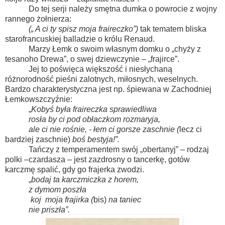
Do tej serji należy smętna dumka o powrocie z wojny
rannego żołnierza:
(„ A ci ty spisz moja fraireczko”)
tak tematem bliska
starofrancuskiej balladzie o królu Renaud.
Marzy Łemk o swoim własnym domku o „chyży z
tesanoho Drewa”, o swej dziewczynie – „frajirce”.
Jej to poświęca większość i niesłychaną
różnorodność pieśni zalotnych, miłosnych, weselnych.
Bardzo charakterystyczna jest np. śpiewana w Zachodniej
Łemkowszczyźnie:
„
Kobyś była fraireczka sprawiedliwa
rosła by ci pod obłaczkom rozmaryja,
ale ci nie rośnie, - łem ci gorsze zaschnie (
lecz ci
bardziej zaschnie)
boś bestyja!”.
Tańczy z temperamentem swój „obertanyj” – rodzaj
polki –czardasza – jest zazdrosny o tancerkę, gotów
karczmę spalić, gdy go frajerka zwodzi.
„
bodaj ta karczmiczka z horem,
z dymom poszła
koj
moja frajirka (
bis)
na taniec
nie priszła”.