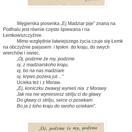
Węgierska piosenka „Ej Madziar pije” znana na
Podhalu jest równie często śpiewana i na
Łemkowszczyźnie.
Mimo względnie łatwiejszego życia czuje się Łemk
na obczyźnie parjasem
i tęskni
do kraju, do swych
wierchów i owiec.
„
Oj, podzme że my, podzme
oj, z madziarskoho kraju,
oj, bo na nas madziare
oj, krywo pozera jut…”
Ucieka też i z Moraw.
„Ej, koniczku żwawyj wynieś nia
z Morawy
Jak nia nie wyniesiesz strilju ci do gławy
Do gławy ci strilju, serce ci posekam
Bo ja z toho kraju do swoho uciekam”.