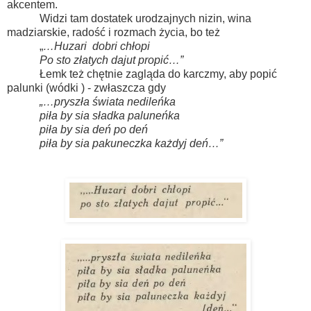
akcentem.
Widzi tam dostatek urodzajnych nizin, wina
madziarskie, radość i rozmach życia, bo też
„
…Huzari
dobri chłopi
Po sto złatych dajut propić…”
Łemk też chętnie zagląda do karczmy, aby popić
palunki (wódki ) - zwłaszcza gdy
„…pryszła świata nedileńka
piła by sia sładka paluneńka
piła by sia deń po deń
piła by sia pakuneczka każdyj deń…”