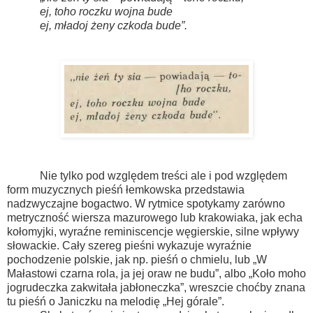
ej, toho roczku wojna bude
ej, mładoj żeny czkoda bude”.
Nie tylko pod względem treści ale i pod względem
form muzycznych pieśń łemkowska przedstawia
nadzwyczajne bogactwo. W rytmice spotykamy zarówno
metryczność wiersza mazurowego lub krakowiaka, jak echa
kołomyjki, wyraźne reminiscencje węgierskie, silne wpływy
słowackie. Cały szereg pieśni wykazuje wyraźnie
pochodzenie polskie, jak np. pieśń o chmielu, lub „W
Małastowi czarna rola, ja jej oraw ne budu”, albo „Koło moho
jogrudeczka zakwitała jabłoneczka”, wreszcie choćby znana
tu pieśń o Janiczku na melodię „Hej górale”.