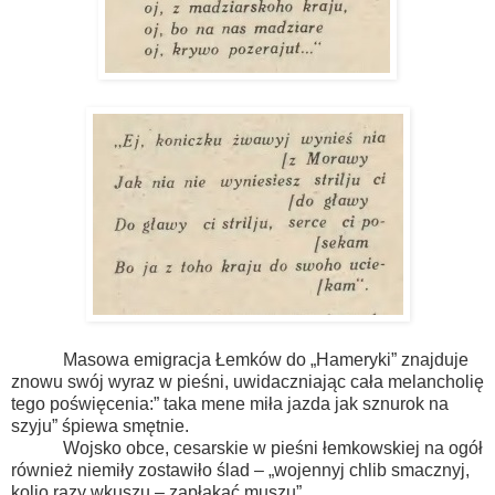
Masowa emigracja Łemków do „Hameryki” znajduje
znowu swój wyraz w pieśni, uwidaczniając cała melancholię
tego poświęcenia:” taka mene miła jazda jak sznurok na
szyju” śpiewa smętnie.
Wojsko obce, cesarskie w pieśni łemkowskiej na ogół
również niemiły zostawiło ślad – „wojennyj chlib smacznyj,
koljo razy wkuszu – zapłakać muszu”.