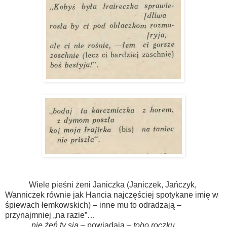
Wiele pieśni żeni Janiczka (Janiczek, Jańczyk,
Wanniczek równie jak Hancia najczęściej spotykane imię w
śpiewach łemkowskich) – inne mu to odradzają –
przynajmniej „na razie”…
„
nie żeń ty sia –
powiadają –
toho roczku,