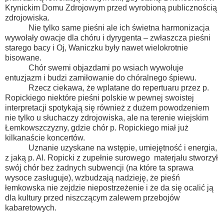
Krynickim Domu Zdrojowym przed wyrobioną publicznością
zdrojowiska.
Nie tylko same pieśni ale ich świetna harmonizacja
wywołały owacje dla chóru i dyrygenta – zwłaszcza pieśni
starego bacy i Oj, Waniczku były nawet wielokrotnie
bisowane.
Chór swemi objazdami po wsiach wywołuje
entuzjazm i budzi zamiłowanie do chóralnego śpiewu.
Rzecz ciekawa, że wplatane do repertuaru przez p.
Ropickiego niektóre pieśni polskie w pewnej swoistej
interpretacji spotykają się również z dużem powodzeniem
nie tylko u słuchaczy zdrojowiska, ale na terenie wiejskim
Łemkowszczyzny, gdzie chór p. Ropickiego miał już
kilkanaście koncertów.
Uznanie uzyskane na wstępie, umiejętność i energia,
z jaką p. Al. Ropicki z zupełnie surowego
materjału stworzył
swój chór bez żadnych subwencji (na które ta sprawa
wysoce zasługuje), wzbudzają nadzieję, że pieśń
łemkowska nie zejdzie niepostrzeżenie i że da się ocalić ją
dla kultury przed niszczącym zalewem przebojów
kabaretowych.