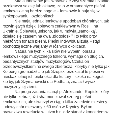
Skala tonów nie jest wprawdzie zbyt szeroka i rzadko
przekracza sekstę lub oktawę, zato w ornamentyce pieśni
łemkowskie są bardzo bogate – łemkowie lubują się w
synkopowaniu i ozdobnikach.
Nie mają jednak łemkowie upodobań chóralnych, tak
rozwiniętych dzięki śpiewom cerkiewnym w Rosji i na
Ukrainie. Śpiewają unisono, jak tu mówią „samoiłką”,
dzieląc się czasem na dwa „pidgołoski” i to tylko przy
niektórych tonach pieśni. Pieśni indywidualizują, - stąd
pochodzą liczne warjanty w różnych okolicach.
Naturalnie tych kilka słów nie wypełni obrazu
łemkowskiego muzycznego folkloru, wymaga on długich,
pedantycznych studjów muzykologów. Czeka on
przedewszystkiem na swego zbieracza, któryby nie tylko jak
Kolberg zgromadził ale jak Szopski przekazał te pieśni w
nieskazitelnej ich piękności dla kultury – czeka na kogoś,
kto by, jak Szymanowski dla Podhala, znalazł wyraz
muzyczny tej ziemi.
Na progu zadania stanął p. Aleksander Ropicki, który
nie tylko zebrał już i sharmonizował szereg pieśni
łemkowskich, ale stworzył w ciągu kilku zaledwie miesięcy
ludowy chór mieszany z 60 osób w Krynicy. Był on
prawdziwą rewelacją w lutym b.r., gdy stanął z koncertem w