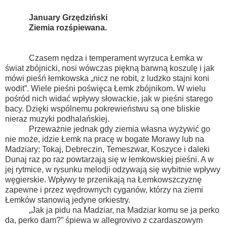
January Grzędziński
Ziemia rozśpiewana.
Czasem nędza i temperament wyrzuca Łemka w
świat zbójnicki, nosi wówczas piękną barwną koszulę i jak
mówi pieśń łemkowska „nicz ne robit, z ludzko stajni koni
wodit”. Wiele pieśni poświęca Łemk zbójnikom. W wielu
pośród nich widać wpływy słowackie, jak w pieśni starego
bacy. Dzięki wspólnemu pokrewieństwu są one bliskie
nieraz muzyki podhalańskiej.
Przeważnie jednak gdy ziemia własna wyżywić go
nie może, idzie Łemk na pracę w bogate Morawy lub na
Madziary: Tokaj, Debreczin, Temeszwar, Koszyce i daleki
Dunaj raz po raz powtarzają się w łemkowskiej pieśni. A w
jej rytmice, w rysunku melodji odzywają się wybitnie wpływy
węgierskie. Wpływy te przenikają na Łemkowszczyznę
zapewne i przez wędrownych cyganów, którzy na ziemi
Łemków stanowią jedyne orkiestry.
„Jak ja pidu na Madziar, na Madziar komu se ja perko
da, perko dam?” śpiewa w allegrovivo z czardaszowym