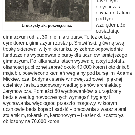
Jasło było
dotychczas
chyba unikatem
pod tym
względem, że
Uroczysty akt poświęcenia.
posiadając
gimnazyum od lat 30, nie miało bursy. To też odkąd
dyrektorem, gimnazyum został p. Słotwiński, główną swą
troskę skierował w tym kierunku, by zebrać odpowiednie
fundusze na wybudowanie bursy dla uczniów tamtejszego
gimnazyum. Po kilkunastu latach wytrwałej akcyi zdołał z
ofiarności publicznej zebrać około 40.000 koron i oto dnia 8
maja b.r. poświęcono kamień węgielny pod bursę im. Adama
Mickiewicza. Budynek stanie w nowej, zdrowej i pięknej
dzielnicy Jasła, zbudowany według planów architekta p.
Jarymowicza. Pomieści 60 wychowanków, a urządzony
będzie według nowoczesnych wymagań hygieny i
wychowania, więc ogród przeszło morgowy, w którym
uczniowie będą kopać i sadzić – pracownia z warsztatami
stolarskim, tokarskim, kartonowym – i łazienki. Kosztorys
obliczony na 70.000 koron.