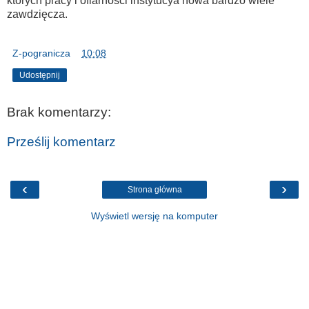
których pracy i ofiarności instytucya nowa bardzo wiele
zawdzięcza.
Z-pogranicza
o
10:08
Udostępnij
Brak komentarzy:
Prześlij komentarz
‹
›
Strona główna
Wyświetl wersję na komputer