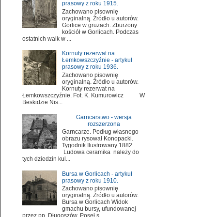
prasowy z roku 1915.
Zachowano pisownię
oryginalną. Źródło u autorów.
Gorlice w gruzach. Zburzony
kościół w Gorlicach. Podczas
ostatnich walk w ...
Kornuty rezerwat na
Łemkowszczyźnie - artykuł
prasowy z roku 1936.
Zachowano pisownię
oryginalną. Źródło u autorów.
Kornuty rezerwat na
Łemkowszczyźnie. Fot. K. Kumurowicz W
Beskidzie Nis...
Garncarstwo - wersja
rozszerzona
Garncarze. Podług własnego
obrazu rysował Konopacki.
Tygodnik Ilustrowany 1882.
Ludowa ceramika należy do
tych dziedzin kul...
Bursa w Gorlicach - artykuł
prasowy z roku 1910.
Zachowano pisownię
oryginalną. Źródło u autorów.
Bursa w Gorlicach Widok
gmachu bursy, ufundowanej
przez pp. Długoszów. Poseł s...