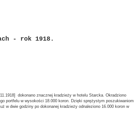
ach - rok 1918.
29.11.1918] dokonano znacznej kradzieży w hotelu Starcka. Okradziono
jego portfelu w wysokości 18.000 koron. Dzięki sprężystym poszukiwaniom
, już w dwie godziny po dokonanej kradzieży odnaleziono 16.000 koron w