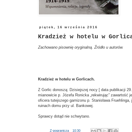
piątek, 16 września 2016
Kradzież w hotelu w Gorlic
Zachowano pisownię oryginalną. Źródło u autorów.
Kradzież w hotelu w Gorlicach.
Z Gorlic donoszą: Dzisiejszej nocy [ data publikacji 
mianowicie p. Józefa Ronicka „rekwirując” zawartość 
oficera tutejszego garnizonu p. Stanisława Fruehlinga
ruinach domu przy ul. Bankowej.
Sprawcy dotąd nie schwytano.
Autor:
Z-pogranicza
o
10:30