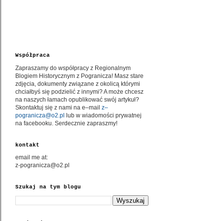
Współpraca
Zapraszamy do współpracy z Regionalnym
Blogiem Historycznym z Pogranicza! Masz stare
zdjęcia, dokumenty związane z okolicą którymi
chciałbyś się podzielić z innymi? A może chcesz
na naszych łamach opublikować swój artykuł?
Skontaktuj się z nami na e–mail
z–
pogranicza@o2.pl
lub w wiadomości prywatnej
na facebooku. Serdecznie zapraszmy!
kontakt
email me at:
z-pogranicza@o2.pl
Szukaj na tym blogu