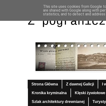
This site uses cookies from Google to 
are shared with Google along with per
statistics, and to detect and address
Z pogranicz
Strona Główna
Z dawnej Galicji
I 
Kronika kryminalna
Klęski żywiołowe
Szlak architektury drewnianej
Turyst