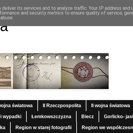
deliver its services and to analyze traffic. Your IP address and
formance and security metrics to ensure quality of service, ge
 abuse.
a
wojna światowa
II Rzeczpospolita
II wojna światowa
 i wypadki
Łemkowszczyzna
Biecz
Gorlicko- jas
yka
Region w starej fotografii
Region we współczesnej