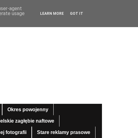
 user-agent
nerate usage
LEARN MORE
GOT IT
Okres powojenny
ielskie zagłębie naftowe
 fotografii
Stare reklamy prasowe