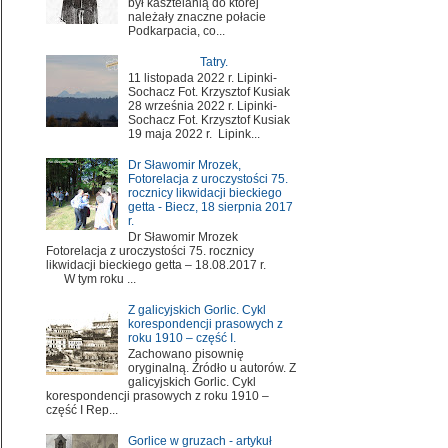
był kasztelanią do której
należały znaczne połacie
Podkarpacia, co...
Tatry.
11 listopada 2022 r. Lipinki-
Sochacz Fot. Krzysztof Kusiak
28 września 2022 r. Lipinki-
Sochacz Fot. Krzysztof Kusiak
19 maja 2022 r. Lipink...
Dr Sławomir Mrozek,
Fotorelacja z uroczystości 75.
rocznicy likwidacji bieckiego
getta - Biecz, 18 sierpnia 2017
r.
Dr Sławomir Mrozek
Fotorelacja z uroczystości 75. rocznicy
likwidacji bieckiego getta – 18.08.2017 r.
W tym roku ...
Z galicyjskich Gorlic. Cykl
korespondencji prasowych z
roku 1910 – część I.
Zachowano pisownię
oryginalną. Źródło u autorów. Z
galicyjskich Gorlic. Cykl
korespondencji prasowych z roku 1910 –
część I Rep...
Gorlice w gruzach - artykuł