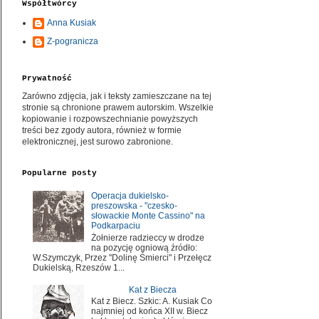
Współtwórcy
Anna Kusiak
Z-pogranicza
Prywatność
Zarówno zdjęcia, jak i teksty zamieszczane na tej
stronie są chronione prawem autorskim. Wszelkie
kopiowanie i rozpowszechnianie powyższych
treści bez zgody autora, również w formie
elektronicznej, jest surowo zabronione.
Popularne posty
Operacja dukielsko-
preszowska - "czesko-
słowackie Monte Cassino" na
Podkarpaciu
Żołnierze radzieccy w drodze
na pozycję ogniową źródło:
W.Szymczyk, Przez "Dolinę Śmierci" i Przełęcz
Dukielską, Rzeszów 1...
Kat z Biecza
Kat z Biecz. Szkic: A. Kusiak Co
najmniej od końca XII w. Biecz