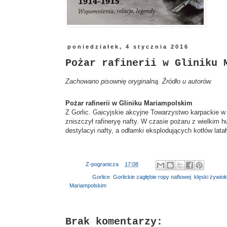
poniedziałek, 4 stycznia 2016
Pożar rafinerii w Gliniku 
Zachowano pisownię oryginalną. Źródło u autorów.
Pożar rafinerii w Gliniku Mariampolskim
Z Gorlic. Gaicyjskie akcyjne Towarzystwo karpackie w M
zniszczył rafineryę nafty. W czasie pożaru z wielkim 
destylacyi nafty, a odłamki eksplodujących kotłów lata
Autor:
Z-pogranicza
o
17:08
Etykiety:
Gorlice
,
Gorlickie zagłębie ropy naftowej
,
klęski żywio
Mariampolskim
Brak komentarzy: