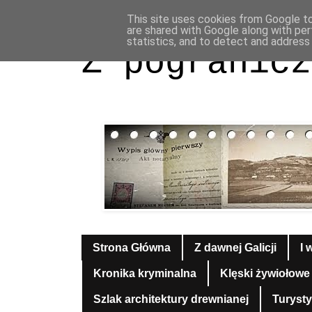
This site uses cookies from Google to 
are shared with Google along with per
statistics, and to detect and address
Z pogranicz
Strona Główna
Z dawnej Galicji
I 
Kronika kryminalna
Klęski żywiołowe
Szlak architektury drewnianej
Turyst