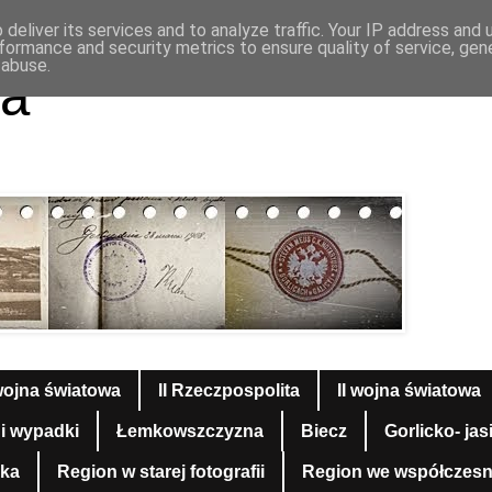
deliver its services and to analyze traffic. Your IP address and
formance and security metrics to ensure quality of service, ge
 abuse.
a
wojna światowa
II Rzeczpospolita
II wojna światowa
 i wypadki
Łemkowszczyzna
Biecz
Gorlicko- jas
yka
Region w starej fotografii
Region we współczesnej