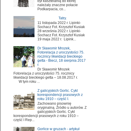
był kasztelanią do której
należały znaczne połacie
Podkarpacia, co...
Tatry.
11 listopada 2022 r. Lipinki-
Sochacz Fot. Krzysztof Kusiak
28 września 2022 r. Lipinki-
Sochacz Fot. Krzysztof Kusiak
19 maja 2022 r. Lipink...
Dr Sławomir Mrozek,
Fotorelacja z uroczystości 75.
rocznicy likwidacji bieckiego
getta - Biecz, 18 sierpnia 2017
r.
Dr Sławomir Mrozek
Fotorelacja z uroczystości 75. rocznicy
likwidacji bieckiego getta – 18.08.2017 r.
W tym roku ...
Z galicyjskich Gorlic. Cykl
korespondencji prasowych z
roku 1910 – część I.
Zachowano pisownię
oryginalną. Źródło u autorów. Z
galicyjskich Gorlic. Cykl
korespondencji prasowych z roku 1910 –
część I Rep...
Gorlice w gruzach - artykuł