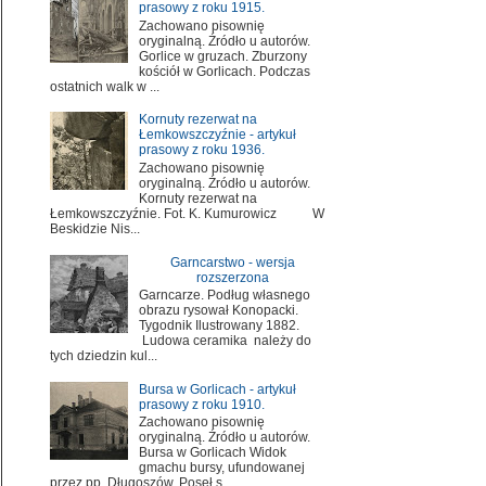
prasowy z roku 1915.
Zachowano pisownię
oryginalną. Źródło u autorów.
Gorlice w gruzach. Zburzony
kościół w Gorlicach. Podczas
ostatnich walk w ...
Kornuty rezerwat na
Łemkowszczyźnie - artykuł
prasowy z roku 1936.
Zachowano pisownię
oryginalną. Źródło u autorów.
Kornuty rezerwat na
Łemkowszczyźnie. Fot. K. Kumurowicz W
Beskidzie Nis...
Garncarstwo - wersja
rozszerzona
Garncarze. Podług własnego
obrazu rysował Konopacki.
Tygodnik Ilustrowany 1882.
Ludowa ceramika należy do
tych dziedzin kul...
Bursa w Gorlicach - artykuł
prasowy z roku 1910.
Zachowano pisownię
oryginalną. Źródło u autorów.
Bursa w Gorlicach Widok
gmachu bursy, ufundowanej
przez pp. Długoszów. Poseł s...