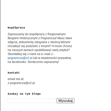
Współpraca
Zapraszamy do współpracy z Regionalnym
Blogiem Historycznym z Pogranicza! Masz stare
zdjęcia, dokumenty związane z okolicą którymi
chciałbyś się podzielić z innymi? A może chcesz
na naszych łamach opublikować swój artykuł?
Skontaktuj się z nami na e–mail
z–
pogranicza@o2.pl
lub w wiadomości prywatnej
na facebooku. Serdecznie zapraszmy!
kontakt
email me at:
z-pogranicza@o2.pl
Szukaj na tym blogu