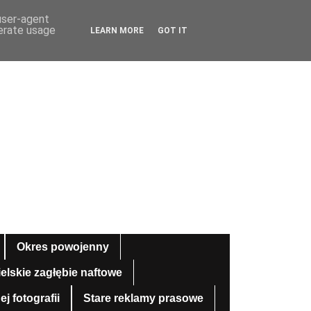
 user-agent
nerate usage
LEARN MORE
GOT IT
Okres powojenny
ielskie zagłębie naftowe
 fotografii
Stare reklamy prasowe