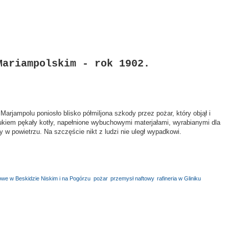
Mariampolskim - rok 1902.
arjampolu poniosło blisko półmiljona szkody przez pożar, który objął i
hukiem pękały kotły, napełnione wybuchowymi materjałami, wyrabianymi dla
ły w powietrzu. Na szczęście nikt z ludzi nie uległ wypadkowi.
łowe w Beskidzie Niskim i na Pogórzu
,
pożar
,
przemysł naftowy
,
rafineria w Gliniku