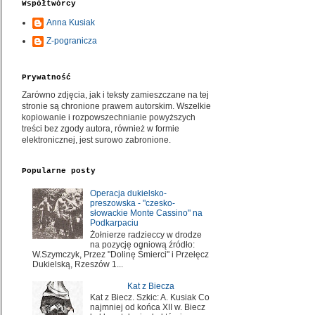
Współtwórcy
Anna Kusiak
Z-pogranicza
Prywatność
Zarówno zdjęcia, jak i teksty zamieszczane na tej
stronie są chronione prawem autorskim. Wszelkie
kopiowanie i rozpowszechnianie powyższych
treści bez zgody autora, również w formie
elektronicznej, jest surowo zabronione.
Popularne posty
Operacja dukielsko-
preszowska - "czesko-
słowackie Monte Cassino" na
Podkarpaciu
Żołnierze radzieccy w drodze
na pozycję ogniową źródło:
W.Szymczyk, Przez "Dolinę Śmierci" i Przełęcz
Dukielską, Rzeszów 1...
Kat z Biecza
Kat z Biecz. Szkic: A. Kusiak Co
najmniej od końca XII w. Biecz