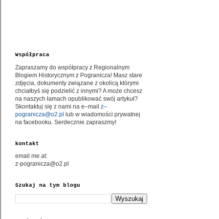
Współpraca
Zapraszamy do współpracy z Regionalnym
Blogiem Historycznym z Pogranicza! Masz stare
zdjęcia, dokumenty związane z okolicą którymi
chciałbyś się podzielić z innymi? A może chcesz
na naszych łamach opublikować swój artykuł?
Skontaktuj się z nami na e–mail
z–
pogranicza@o2.pl
lub w wiadomości prywatnej
na facebooku. Serdecznie zapraszmy!
kontakt
email me at:
z-pogranicza@o2.pl
Szukaj na tym blogu