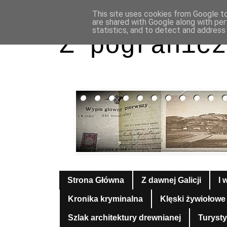
This site uses cookies from Google to 
are shared with Google along with per
statistics, and to detect and address
Z pogranicz
Strona Główna
Z dawnej Galicji
I 
Kronika kryminalna
Klęski żywiołowe
Szlak architektury drewnianej
Turyst