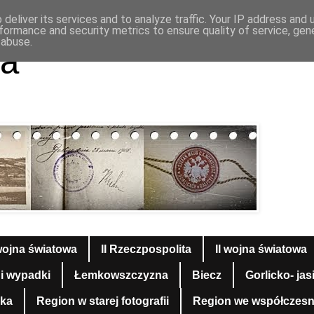
deliver its services and to analyze traffic. Your IP address and
formance and security metrics to ensure quality of service, ge
 abuse.
a
wojna światowa
II Rzeczpospolita
II wojna światowa
 i wypadki
Łemkowszczyzna
Biecz
Gorlicko- jas
yka
Region w starej fotografii
Region we współczesnej