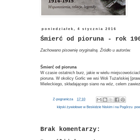
poniedziałek, 4 stycznia 2016
Śmierć od pioruna - rok 19
Zachowano pisownię oryginalną. Źródło u autorów.
Śmierć od pioruna
W czasie ostatnich burz, jakie w wielu miejscowościa
pioruna. W okolicy Gorlic we wsi Woli Tużańskiej [pra
Mieleckiego, składającego siano na wóz, celem zawiez
Autor:
Z-pogranicza
o
17:10
Etykiety:
klęski żywiołowe w Beskidzie Niskim i na Pogórzu
,
pow
Brak komentarzy: