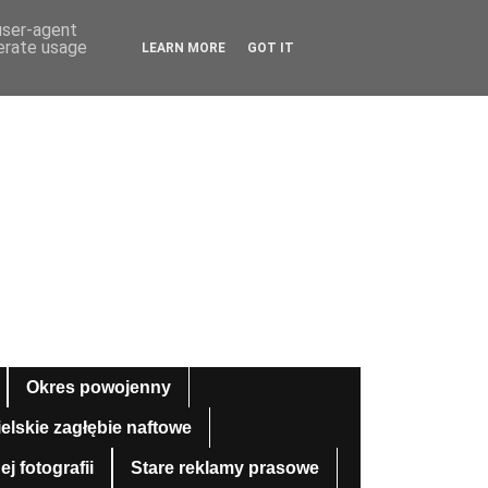
 user-agent
nerate usage
LEARN MORE
GOT IT
Okres powojenny
ielskie zagłębie naftowe
 fotografii
Stare reklamy prasowe