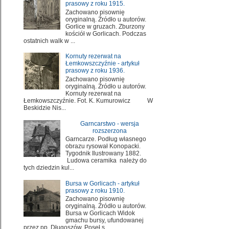
prasowy z roku 1915.
Zachowano pisownię
oryginalną. Źródło u autorów.
Gorlice w gruzach. Zburzony
kościół w Gorlicach. Podczas
ostatnich walk w ...
Kornuty rezerwat na
Łemkowszczyźnie - artykuł
prasowy z roku 1936.
Zachowano pisownię
oryginalną. Źródło u autorów.
Kornuty rezerwat na
Łemkowszczyźnie. Fot. K. Kumurowicz W
Beskidzie Nis...
Garncarstwo - wersja
rozszerzona
Garncarze. Podług własnego
obrazu rysował Konopacki.
Tygodnik Ilustrowany 1882.
Ludowa ceramika należy do
tych dziedzin kul...
Bursa w Gorlicach - artykuł
prasowy z roku 1910.
Zachowano pisownię
oryginalną. Źródło u autorów.
Bursa w Gorlicach Widok
gmachu bursy, ufundowanej
przez pp. Długoszów. Poseł s...