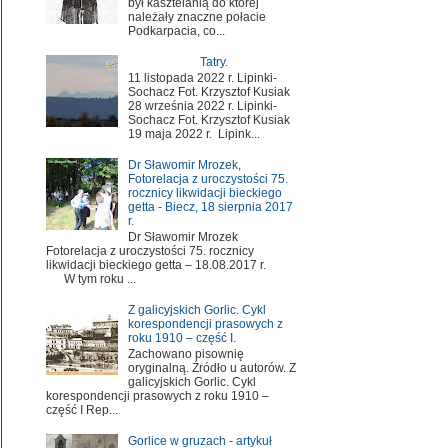
był kasztelanią do której
należały znaczne połacie
Podkarpacia, co...
Tatry.
11 listopada 2022 r. Lipinki-
Sochacz Fot. Krzysztof Kusiak
28 września 2022 r. Lipinki-
Sochacz Fot. Krzysztof Kusiak
19 maja 2022 r. Lipink...
Dr Sławomir Mrozek,
Fotorelacja z uroczystości 75.
rocznicy likwidacji bieckiego
getta - Biecz, 18 sierpnia 2017
r.
Dr Sławomir Mrozek
Fotorelacja z uroczystości 75. rocznicy
likwidacji bieckiego getta – 18.08.2017 r.
W tym roku ...
Z galicyjskich Gorlic. Cykl
korespondencji prasowych z
roku 1910 – część I.
Zachowano pisownię
oryginalną. Źródło u autorów. Z
galicyjskich Gorlic. Cykl
korespondencji prasowych z roku 1910 –
część I Rep...
Gorlice w gruzach - artykuł