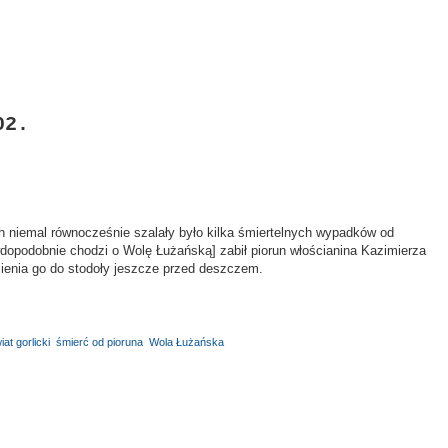
02.
ch niemal równocześnie szalały było kilka śmiertelnych wypadków od
wdopodobnie chodzi o Wolę Łużańską] zabił piorun włościanina Kazimierza
ienia go do stodoły jeszcze przed deszczem.
iat gorlicki
,
śmierć od pioruna
,
Wola Łużańska