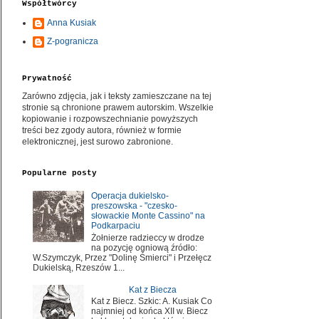
Współtwórcy
Anna Kusiak
Z-pogranicza
Prywatność
Zarówno zdjęcia, jak i teksty zamieszczane na tej
stronie są chronione prawem autorskim. Wszelkie
kopiowanie i rozpowszechnianie powyższych
treści bez zgody autora, również w formie
elektronicznej, jest surowo zabronione.
Popularne posty
Operacja dukielsko-
preszowska - "czesko-
słowackie Monte Cassino" na
Podkarpaciu
Żołnierze radzieccy w drodze
na pozycję ogniową źródło:
W.Szymczyk, Przez "Dolinę Śmierci" i Przełęcz
Dukielską, Rzeszów 1...
Kat z Biecza
Kat z Biecz. Szkic: A. Kusiak Co
najmniej od końca XII w. Biecz