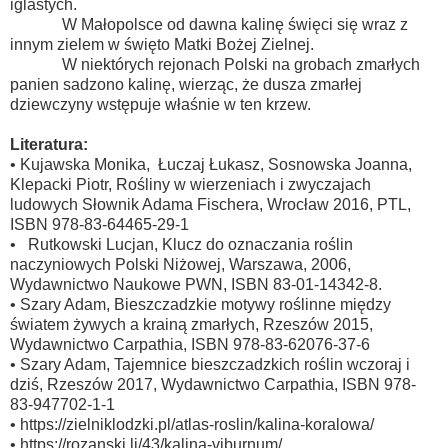
iglastych.
W Małopolsce od dawna kalinę święci się wraz z
innym zielem w święto Matki Bożej Zielnej.
W niektórych rejonach Polski na grobach zmarłych
panien sadzono kalinę, wierząc, że dusza zmarłej
dziewczyny wstępuje właśnie w ten krzew.
Literatura:
•
Kujawska Monika, Łuczaj Łukasz, Sosnowska Joanna,
Klepacki Piotr, Rośliny w wierzeniach i zwyczajach
ludowych Słownik Adama Fischera, Wrocław 2016, PTL,
ISBN 978-83-64465-29-1
•
Rutkowski Lucjan, Klucz do oznaczania roślin
naczyniowych Polski Niżowej, Warszawa, 2006,
Wydawnictwo Naukowe PWN, ISBN 83-01-14342-8.
•
Szary Adam, Bieszczadzkie motywy roślinne między
światem żywych a krainą zmarłych, Rzeszów 2015,
Wydawnictwo Carpathia, ISBN 978-83-62076-37-6
•
Szary Adam, Tajemnice bieszczadzkich roślin wczoraj i
dziś, Rzeszów 2017, Wydawnictwo Carpathia, ISBN 978-
83-947702-1-1
•
https://zielniklodzki.pl/atlas-roslin/kalina-koralowa/
•
https://rozanski.li/43/kalina-viburnum/