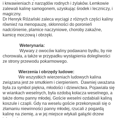
i krwawieniach z narządów rodnych i żylaków. Łemkowie
zalewali kalinę samogonem, uzyskując środek i leczniczy, i
magiczny.
Dr Henryk Różański zaleca wyciągi z różnych części kaliny
również na menopauzę, skłonności do poronień
nadciśnienie, plamice naczyniowe, choroby zakaźne,
kamicę moczową i obrzęki.
Weterynaria:
Wywary z owoców kaliny podawano bydłu, by nie
chorowała, a także w przypadku wystąpienia dolegliwości
ze strony przewodu pokarmowego.
Wierzenia i obrzędy ludowe:
We wszystkich wierzeniach ludowych kalina
związana jest ze smutkiem i cierpieniem. Dawniej uważana
była za symbol piękna, młodości i dziewictwa. Pojawiała się
w wiankach weselnych, była ozdobą kołacza weselnego, a
także domu panny młodej. Goście weselni ozdabiali kaliną
koszule i czapli. Gdy na weselu goście przekonywali się o
złamaniu niewinności panny młodej, rzucali z pogardą
kalinę na ziemię, a w jej miejsce wtykali gałązki drzew