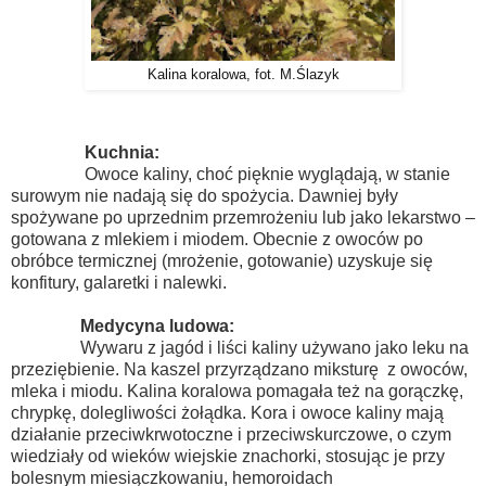
Kalina koralowa, fot. M.Ślazyk
Kuchnia:
Owoce kaliny, choć pięknie wyglądają, w stanie
surowym nie nadają się do spożycia. Dawniej były
spożywane po uprzednim przemrożeniu lub jako lekarstwo –
gotowana z mlekiem i miodem. Obecnie z owoców po
obróbce termicznej (mrożenie, gotowanie) uzyskuje się
konfitury, galaretki i nalewki.
Medycyna ludowa:
Wywaru z jagód i liści kaliny używano jako leku na
przeziębienie. Na kaszel przyrządzano miksturę z owoców,
mleka i miodu. Kalina koralowa pomagała też na gorączkę,
chrypkę, dolegliwości żołądka. Kora i owoce kaliny mają
działanie przeciwkrwotoczne i przeciwskurczowe, o czym
wiedziały od wieków wiejskie znachorki, stosując je przy
bolesnym miesiączkowaniu, hemoroidach