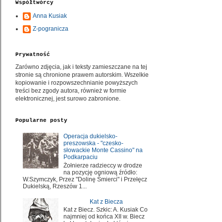
Współtwórcy
Anna Kusiak
Z-pogranicza
Prywatność
Zarówno zdjęcia, jak i teksty zamieszczane na tej
stronie są chronione prawem autorskim. Wszelkie
kopiowanie i rozpowszechnianie powyższych
treści bez zgody autora, również w formie
elektronicznej, jest surowo zabronione.
Popularne posty
Operacja dukielsko-
preszowska - "czesko-
słowackie Monte Cassino" na
Podkarpaciu
Żołnierze radzieccy w drodze
na pozycję ogniową źródło:
W.Szymczyk, Przez "Dolinę Śmierci" i Przełęcz
Dukielską, Rzeszów 1...
Kat z Biecza
Kat z Biecz. Szkic: A. Kusiak Co
najmniej od końca XII w. Biecz