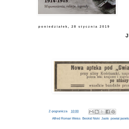
poniedziałek, 28 stycznia 2019
J
Autor:
Z-pogranicza
o
10:00
Etykiety:
Alfred Roman Weiss
,
Beskid Niski
,
Jasło
,
powiat jasiels