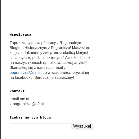
Współpraca
Zapraszamy do współpracy z Regionalnym
Blogiem Historycznym z Pogranicza! Masz stare
zdjęcia, dokumenty związane z okolicą którymi
chciałbyś się podzielić z innymi? A może chcesz
na naszych łamach opublikować swój artykuł?
Skontaktuj się z nami na e–mail
z–
pogranicza@o2.pl
lub w wiadomości prywatnej
na facebooku. Serdecznie zapraszmy!
kontakt
email me at:
z-pogranicza@o2.pl
Szukaj na tym blogu