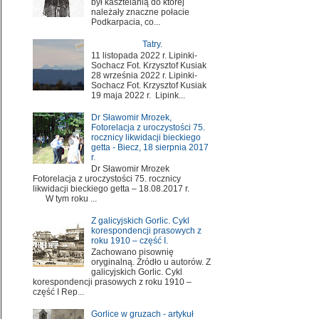
był kasztelanią do której
należały znaczne połacie
Podkarpacia, co...
Tatry.
11 listopada 2022 r. Lipinki-
Sochacz Fot. Krzysztof Kusiak
28 września 2022 r. Lipinki-
Sochacz Fot. Krzysztof Kusiak
19 maja 2022 r. Lipink...
Dr Sławomir Mrozek,
Fotorelacja z uroczystości 75.
rocznicy likwidacji bieckiego
getta - Biecz, 18 sierpnia 2017
r.
Dr Sławomir Mrozek
Fotorelacja z uroczystości 75. rocznicy
likwidacji bieckiego getta – 18.08.2017 r.
W tym roku ...
Z galicyjskich Gorlic. Cykl
korespondencji prasowych z
roku 1910 – część I.
Zachowano pisownię
oryginalną. Źródło u autorów. Z
galicyjskich Gorlic. Cykl
korespondencji prasowych z roku 1910 –
część I Rep...
Gorlice w gruzach - artykuł