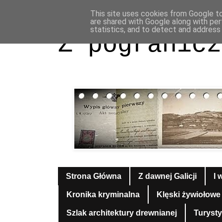
This site uses cookies from Google to 
are shared with Google along with per
statistics, and to detect and address
Z pogranicz
Strona Główna
Z dawnej Galicji
I 
Kronika kryminalna
Klęski żywiołowe
Szlak architektury drewnianej
Turyst