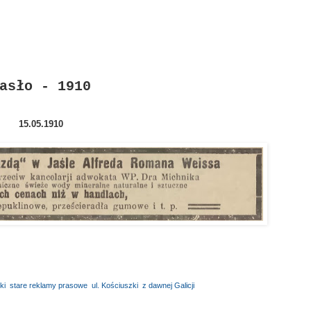
asło - 1910
15.05.1910
ki
,
stare reklamy prasowe
,
ul. Kościuszki
,
z dawnej Galicji