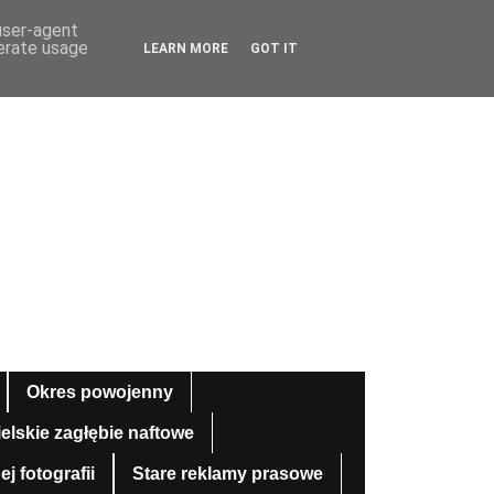
 user-agent
nerate usage
LEARN MORE
GOT IT
Okres powojenny
ielskie zagłębie naftowe
 fotografii
Stare reklamy prasowe