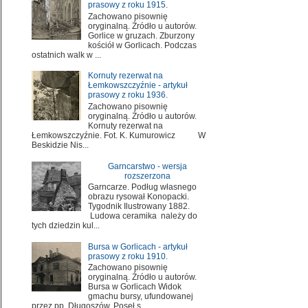
prasowy z roku 1915.
Zachowano pisownię
oryginalną. Źródło u autorów.
Gorlice w gruzach. Zburzony
kościół w Gorlicach. Podczas
ostatnich walk w ...
Kornuty rezerwat na
Łemkowszczyźnie - artykuł
prasowy z roku 1936.
Zachowano pisownię
oryginalną. Źródło u autorów.
Kornuty rezerwat na
Łemkowszczyźnie. Fot. K. Kumurowicz W
Beskidzie Nis...
Garncarstwo - wersja
rozszerzona
Garncarze. Podług własnego
obrazu rysował Konopacki.
Tygodnik Ilustrowany 1882.
Ludowa ceramika należy do
tych dziedzin kul...
Bursa w Gorlicach - artykuł
prasowy z roku 1910.
Zachowano pisownię
oryginalną. Źródło u autorów.
Bursa w Gorlicach Widok
gmachu bursy, ufundowanej
przez pp. Długoszów. Poseł s...