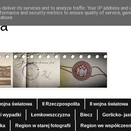
deliver its services and to analyze traffic. Your IP address and
formance and security metrics to ensure quality of service, ge
 abuse.
a
wojna światowa
II Rzeczpospolita
II wojna światowa
 i wypadki
Łemkowszczyzna
Biecz
Gorlicko- jas
yka
Region w starej fotografii
Region we współczesnej