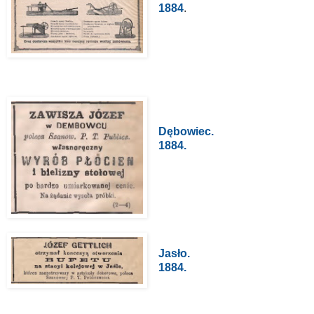
1884
.
Dębowiec.
1884.
Jasło.
1884.