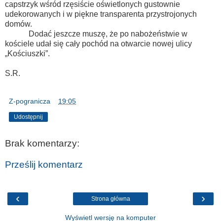
capstrzyk wśród rzęsiście oświetlonych gustownie
udekorowanych i w piękne transparenta przystrojonych
domów.
Dodać jeszcze muszę, że po nabożeństwie w
kościele udał się cały pochód na otwarcie nowej ulicy
„Kościuszki”.
S.R.
Z-pogranicza
o
19:05
Udostępnij
Brak komentarzy:
Prześlij komentarz
‹
›
Strona główna
Wyświetl wersję na komputer