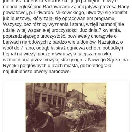
jubileusz Tadeusza Kościuszki i jego pamiętnej bitwy o
niepodległość pod Racławicami.Za inicjatywą prezesa Rady
powiatowej, p. Edwarda Miłkowskiego, utworzył się komitet
jubileuszowy, który zajął się opracowaniem programu.
Wszyscy, bez różnicy wyznania i stanu, wzięli harmonijnie
udział w tej wspaniałej uroczystości. Już dnia 7 kwietnia,
poprzedzającego uroczystość, powiewały chorągwie o
barwach narodowych z bardzo wielu domów. Nazajutrz, o
wpół do 7 rano, odtrąbiła straż ogniowa ochotn. pobudkę i
hejnał na wieży, poczem wyruszyła tutejsza muzyka,
wzmocniona przez muzykę straży ogn. z Nowego Sącza, na
Rynek i po głównych ulicach miasta, gdzie odegrała
najulubieńsze utwory narodowe.