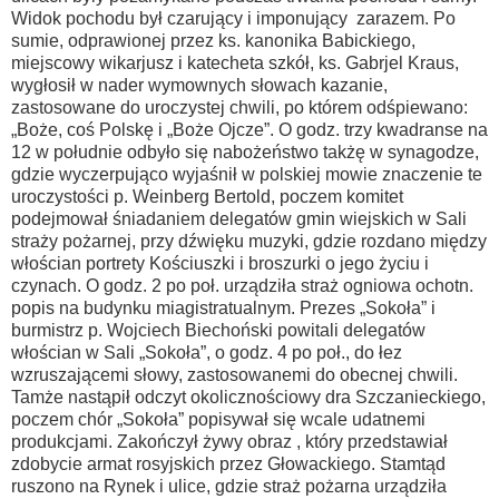
Widok pochodu był czarujący i imponujący zarazem. Po
sumie, odprawionej przez ks. kanonika Babickiego,
miejscowy wikarjusz i katecheta szkół, ks. Gabrjel Kraus,
wygłosił w nader wymownych słowach kazanie,
zastosowane do uroczystej chwili, po którem odśpiewano:
„Boże, coś Polskę i „Boże Ojcze”. O godz. trzy kwadranse na
12 w południe odbyło się nabożeństwo takżę w synagodze,
gdzie wyczerpująco wyjaśnił w polskiej mowie znaczenie te
uroczystości p. Weinberg Bertold, poczem komitet
podejmował śniadaniem delegatów gmin wiejskich w Sali
straży pożarnej, przy dźwięku muzyki, gdzie rozdano między
włościan portrety Kościuszki i broszurki o jego życiu i
czynach. O godz. 2 po poł. urządziła straż ogniowa ochotn.
popis na budynku miagistratualnym. Prezes „Sokoła” i
burmistrz p. Wojciech Biechoński powitali delegatów
włościan w Sali „Sokoła”, o godz. 4 po poł., do łez
wzruszającemi słowy, zastosowanemi do obecnej chwili.
Tamże nastąpił odczyt okolicznościowy dra Szczanieckiego,
poczem chór „Sokoła” popisywał się wcale udatnemi
produkcjami. Zakończył żywy obraz , który przedstawiał
zdobycie armat rosyjskich przez Głowackiego. Stamtąd
ruszono na Rynek i ulice, gdzie straż pożarna urządziła