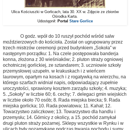
Ulica Kościuszki w Gorlicach, lata 30. XX w. Zdjęcie ze zbiorów
Ośrodka Karta.
Udostępnił:
Portal
Stare Gorlice
O godz. wpół do 10 ruszył pochód wśród salw
moździerzowych do kościoła. Został on ugrupowany przez
trzech mistrzów ceremonji przed budynkiem „Sokoła” w
następnym porządku: 1. Na czele postępowała banderja
konna, złożona z 30 wieśniaków; 2. pluton straży ogniowej
ochotniczej gorlickiej, ze sztandarem; 3. uczniowie szkoły
przemysłowej uzupełn. w krakuskach i z wieńcem
laurowym, opartym na kosach i z rogatywką na wierzchu, na
którego szarfach widniał napis, odpowiadający zupełnie
uroczystości, sprawiony kosztem zarządu szkoły; 4. muzyka;
5. „Sokoły” w liczbie 60; 6. cechy; 7. delegaci gmin wiejskich
w liczbie około 70 osób; 8. Rada miejska biecka; 9. Rada
miejska gorlicka; 10. Rada powiatowa; 11. Kahał; 12.
Towarzystwo zaliczkowe; 13. Towarzystwo dla handlu i
przemysłu; 14. Górnicy z okolicy, a 15. pochód zamykał
drugi pluton straży pożarnej. Sklepy wszystkie w Rynku i w
ulicach były pozamykane podczas trwania pochodu i sumy.