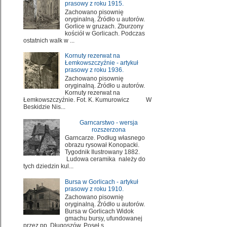
prasowy z roku 1915.
Zachowano pisownię
oryginalną. Źródło u autorów.
Gorlice w gruzach. Zburzony
kościół w Gorlicach. Podczas
ostatnich walk w ...
Kornuty rezerwat na
Łemkowszczyźnie - artykuł
prasowy z roku 1936.
Zachowano pisownię
oryginalną. Źródło u autorów.
Kornuty rezerwat na
Łemkowszczyźnie. Fot. K. Kumurowicz W
Beskidzie Nis...
Garncarstwo - wersja
rozszerzona
Garncarze. Podług własnego
obrazu rysował Konopacki.
Tygodnik Ilustrowany 1882.
Ludowa ceramika należy do
tych dziedzin kul...
Bursa w Gorlicach - artykuł
prasowy z roku 1910.
Zachowano pisownię
oryginalną. Źródło u autorów.
Bursa w Gorlicach Widok
gmachu bursy, ufundowanej
przez pp. Długoszów. Poseł s...