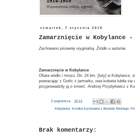
czwartek, 7 stycznia 2016
Zamarznięcie w Kobylance -
Zachowano pisownię oryginalną. Źródło u autorów.
Zamarznięcie w Kobylance
Ofiara wódki i mrozu. Dn. 24 bm. [luty] w Kobylance, s
powracając z Gorlic z jarmarku, owa kobieta lubiła się
przyprowadziły ją o śmierć.
Andrzej Przybyłowicz
z Kob
Autor:
Z-pogranicza
o
16:13
Etykiety:
Kobylanka
,
kronika kryminalna z Beskidu Niskiego i P
Brak komentarzy: