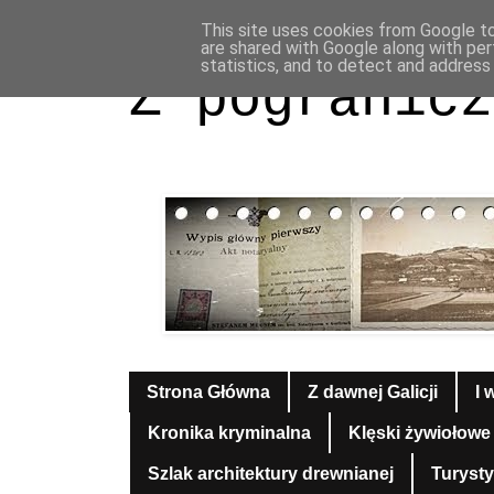
This site uses cookies from Google to 
are shared with Google along with per
statistics, and to detect and address
Z pogranicz
Strona Główna
Z dawnej Galicji
I 
Kronika kryminalna
Klęski żywiołowe
Szlak architektury drewnianej
Turyst