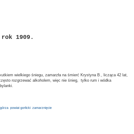
 rok 1909.
kutkiem wielkiego śniegu, zamarzła na śmierć Krystyna B., licząca 42 lat,
 często rozgrzewać alkoholem, więc nie śnieg, tylko rum i wódka
ylanki.
ogórza
,
powiat gorlicki
,
zamarznięcie