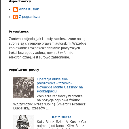
Współtwórcy
Anna Kusiak
Z-pogranicza
Prywatność
Zarówno zdjęcia, jak i teksty zamieszczane na tej
stronie są chronione prawem autorskim. Wszelkie
kopiowanie i rozpowszechnianie powyższych
treści bez zgody autora, również w formie
elektronicznej, jest surowo zabronione.
Popularne posty
Operacja dukielsko-
preszowska - "czesko-
słowackie Monte Cassino" na
Podkarpaciu
Żołnierze radzieccy w drodze
na pozycję ogniową źródło:
W.Szymczyk, Przez "Dolinę Śmierci" i Przełęcz
Dukielską, Rzeszów 1...
Kat z Biecza
Kat z Biecz. Szkic: A. Kusiak Co
najmniej od końca XII w. Biecz