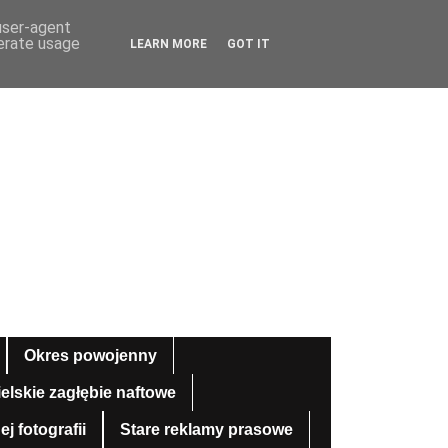
 user-agent
nerate usage
LEARN MORE
GOT IT
Okres powojenny
ielskie zagłębie naftowe
 fotografii
Stare reklamy prasowe