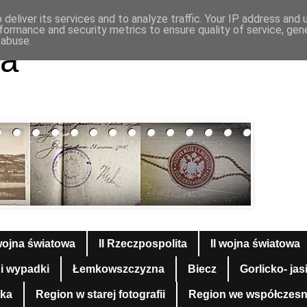
deliver its services and to analyze traffic. Your IP address and
formance and security metrics to ensure quality of service, ge
 abuse.
a
wojna światowa
II Rzeczpospolita
II wojna światowa
 i wypadki
Łemkowszczyzna
Biecz
Gorlicko- jas
yka
Region w starej fotografii
Region we współczesnej