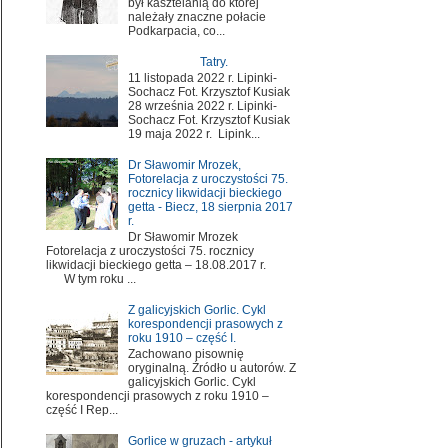
był kasztelanią do której
należały znaczne połacie
Podkarpacia, co...
Tatry.
11 listopada 2022 r. Lipinki-
Sochacz Fot. Krzysztof Kusiak
28 września 2022 r. Lipinki-
Sochacz Fot. Krzysztof Kusiak
19 maja 2022 r. Lipink...
Dr Sławomir Mrozek,
Fotorelacja z uroczystości 75.
rocznicy likwidacji bieckiego
getta - Biecz, 18 sierpnia 2017
r.
Dr Sławomir Mrozek
Fotorelacja z uroczystości 75. rocznicy
likwidacji bieckiego getta – 18.08.2017 r.
W tym roku ...
Z galicyjskich Gorlic. Cykl
korespondencji prasowych z
roku 1910 – część I.
Zachowano pisownię
oryginalną. Źródło u autorów. Z
galicyjskich Gorlic. Cykl
korespondencji prasowych z roku 1910 –
część I Rep...
Gorlice w gruzach - artykuł