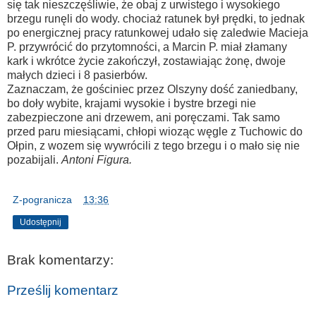
się tak nieszczęśliwie, że obaj z urwistego i wysokiego
brzegu runęli do wody. chociaż ratunek był prędki, to jednak
po energicznej pracy ratunkowej udało się zaledwie Macieja
P. przywrócić do przytomności, a Marcin P. miał złamany
kark i wkrótce życie zakończył, zostawiając żonę, dwoje
małych dzieci i 8 pasierbów.
Zaznaczam, że gościniec przez Olszyny dość zaniedbany,
bo doły wybite, krajami wysokie i bystre brzegi nie
zabezpieczone ani drzewem, ani poręczami. Tak samo
przed paru miesiącami, chłopi wioząc węgle z Tuchowic do
Ołpin, z wozem się wywrócili z tego brzegu i o mało się nie
pozabijali.
Antoni Figura.
Z-pogranicza
o
13:36
Udostępnij
Brak komentarzy:
Prześlij komentarz