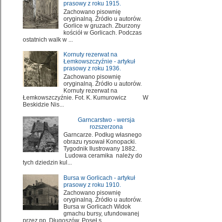
prasowy z roku 1915.
Zachowano pisownię
oryginalną. Źródło u autorów.
Gorlice w gruzach. Zburzony
kościół w Gorlicach. Podczas
ostatnich walk w ...
Kornuty rezerwat na
Łemkowszczyźnie - artykuł
prasowy z roku 1936.
Zachowano pisownię
oryginalną. Źródło u autorów.
Kornuty rezerwat na
Łemkowszczyźnie. Fot. K. Kumurowicz W
Beskidzie Nis...
Garncarstwo - wersja
rozszerzona
Garncarze. Podług własnego
obrazu rysował Konopacki.
Tygodnik Ilustrowany 1882.
Ludowa ceramika należy do
tych dziedzin kul...
Bursa w Gorlicach - artykuł
prasowy z roku 1910.
Zachowano pisownię
oryginalną. Źródło u autorów.
Bursa w Gorlicach Widok
gmachu bursy, ufundowanej
przez pp. Długoszów. Poseł s...