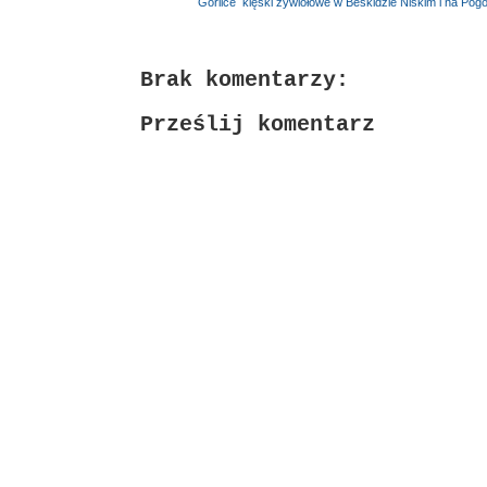
Etykiety:
Gorlice
,
klęski żywiołowe w Beskidzie Niskim i na Pog
Brak komentarzy:
Prześlij komentarz