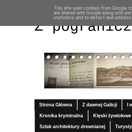
This site uses cookies from Google to 
are shared with Google along with per
statistics, and to detect and address
Z pogranicz
Strona Główna
Z dawnej Galicji
I 
Kronika kryminalna
Klęski żywiołowe
Szlak architektury drewnianej
Turyst