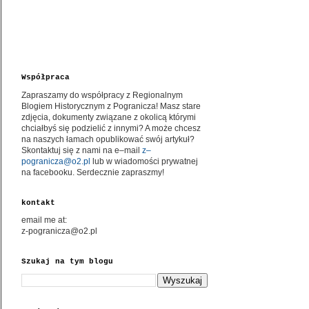
Współpraca
Zapraszamy do współpracy z Regionalnym
Blogiem Historycznym z Pogranicza! Masz stare
zdjęcia, dokumenty związane z okolicą którymi
chciałbyś się podzielić z innymi? A może chcesz
na naszych łamach opublikować swój artykuł?
Skontaktuj się z nami na e–mail
z–
pogranicza@o2.pl
lub w wiadomości prywatnej
na facebooku. Serdecznie zapraszmy!
kontakt
email me at:
z-pogranicza@o2.pl
Szukaj na tym blogu