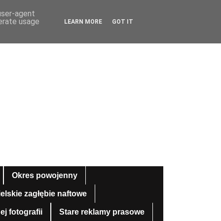
 user-agent
nerate usage
LEARN MORE
GOT IT
Okres powojenny
ielskie zagłębie naftowe
 fotografii
Stare reklamy prasowe