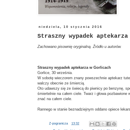
niedziela, 10 stycznia 2016
Straszny wypadek aptekarza
Zachowano pisownię oryginalną. Źródło u autorów.
Straszny wypadek aptekarza w Gorlicach
Gorlice, 30 września.
W sobotę wieczorem znany powszechnie aptekarz tutej
walczy obecnie ze śmiercią.
Oto udawszy się ze świecą do piwnicy po benzynę, spow
śmiertelnie na całem ciele. Twarz i głowa pozbawione 
znać na całem ciele.
Rannego w stanie beznadziejnym oddano opiece lekarski
Autor:
Z-pogranicza
o
13:32