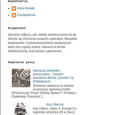
Współtwórcy
Anna Kusiak
Z-pogranicza
Prywatność
Zarówno zdjęcia, jak i teksty zamieszczane na tej
stronie są chronione prawem autorskim. Wszelkie
kopiowanie i rozpowszechnianie powyższych
treści bez zgody autora, również w formie
elektronicznej, jest surowo zabronione.
Popularne posty
Operacja dukielsko-
preszowska - "czesko-
słowackie Monte Cassino" na
Podkarpaciu
Żołnierze radzieccy w drodze
na pozycję ogniową źródło:
W.Szymczyk, Przez "Dolinę Śmierci" i Przełęcz
Dukielską, Rzeszów 1...
Kat z Biecza
Kat z Biecz. Szkic: A. Kusiak Co
najmniej od końca XII w. Biecz