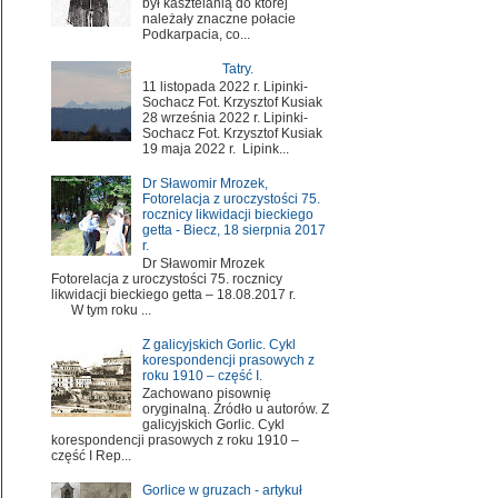
był kasztelanią do której
należały znaczne połacie
Podkarpacia, co...
Tatry.
11 listopada 2022 r. Lipinki-
Sochacz Fot. Krzysztof Kusiak
28 września 2022 r. Lipinki-
Sochacz Fot. Krzysztof Kusiak
19 maja 2022 r. Lipink...
Dr Sławomir Mrozek,
Fotorelacja z uroczystości 75.
rocznicy likwidacji bieckiego
getta - Biecz, 18 sierpnia 2017
r.
Dr Sławomir Mrozek
Fotorelacja z uroczystości 75. rocznicy
likwidacji bieckiego getta – 18.08.2017 r.
W tym roku ...
Z galicyjskich Gorlic. Cykl
korespondencji prasowych z
roku 1910 – część I.
Zachowano pisownię
oryginalną. Źródło u autorów. Z
galicyjskich Gorlic. Cykl
korespondencji prasowych z roku 1910 –
część I Rep...
Gorlice w gruzach - artykuł