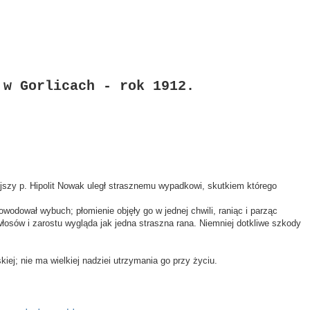
 w Gorlicach - rok 1912.
szy p. Hipolit Nowak uległ strasznemu wypadkowi, skutkiem którego
odował wybuch; płomienie objęły go w jednej chwili, raniąc i parząc
włosów i zarostu wygląda jak jedna straszna rana. Niemniej dotkliwe szkody
ej; nie ma wielkiej nadziei utrzymania go przy życiu.