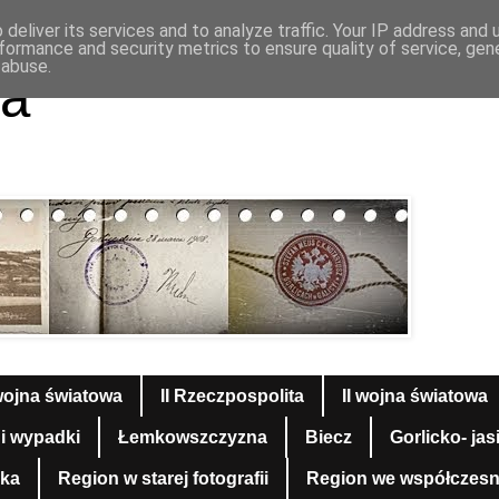
deliver its services and to analyze traffic. Your IP address and
formance and security metrics to ensure quality of service, ge
 abuse.
a
wojna światowa
II Rzeczpospolita
II wojna światowa
 i wypadki
Łemkowszczyzna
Biecz
Gorlicko- jas
yka
Region w starej fotografii
Region we współczesnej