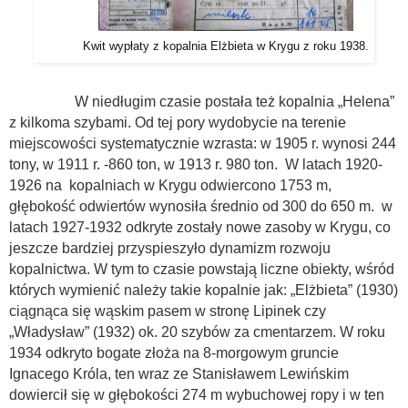
Kwit wypłaty z kopalnia Elżbieta w Krygu z roku 1938.
W niedługim czasie postała też kopalnia „Helena”
z kilkoma szybami. Od tej pory wydobycie na terenie
miejscowości systematycznie wzrasta: w 1905 r. wynosi 244
tony, w 1911 r. -860 ton, w 1913 r. 980 ton. W latach 1920-
1926 na kopalniach w Krygu odwiercono 1753 m,
głębokość odwiertów wynosiła średnio od 300 do 650 m. w
latach 1927-1932 odkryte zostały nowe zasoby w Krygu, co
jeszcze bardziej przyspieszyło dynamizm rozwoju
kopalnictwa. W tym to czasie powstają liczne obiekty, wśród
których wymienić należy takie kopalnie jak: „Elżbieta” (1930)
ciągnąca się wąskim pasem w stronę Lipinek czy
„Władysław” (1932) ok. 20 szybów za cmentarzem. W roku
1934 odkryto bogate złoża na 8-morgowym gruncie
Ignacego Króla, ten wraz ze Stanisławem Lewińskim
dowiercił się w głębokości 274 m wybuchowej ropy i w ten