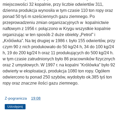
miejscowości 32 kopalnie, przy liczbie odwiertów 311,
dzienna produkcja wynosiła w tym czasie 110 ton ropy oraz
ponad 50 tyś m sześciennych gazu ziemnego. Po
przeprowadzeniu zmian organizacyjnych w kopalnictwie
naftowym z 1956 r. połączono w Krygu wszystkie kopalnie
organizując w ten sposób 2 duże obiekty „Petrol” i
„Królówka”. Na tej drugiej w 1986 r. było 155 odwiertów, przy
czym 90 z nich produkowało do 50 kg/24 h, 34 do 100 kg/24
h, 19 do 200 kg/24 h oraz 11 produkujących do 500 kg/24 h.
w tym czasie zatrudnionych było 86 pracowników fizycznych
oraz 2 umysłowych. W 1997 r. na kopalni "Królówka” było 92
odwierty w eksploatacji, produkcja 1080 ton ropy. Ogółem
odwiercono tu ponad 250 szybów, wydobyto ok.385 tyś ton
ropy oraz znaczne ilości gazu ziemnego.
Z-pogranicza
o
19:08
Udostępnij