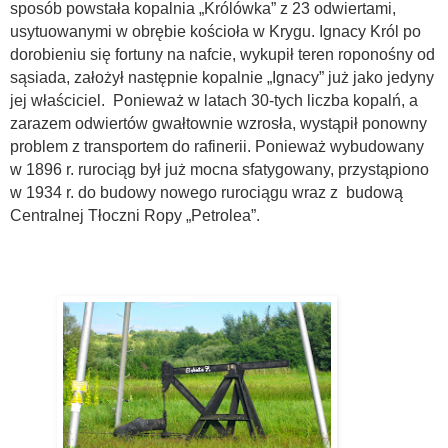
sposób powstała kopalnia „Królówka” z 23 odwiertami,
usytuowanymi w obrębie kościoła w Krygu. Ignacy Król po
dorobieniu się fortuny na nafcie, wykupił teren roponośny od
sąsiada, założył następnie kopalnie „Ignacy” już jako jedyny
jej właściciel. Ponieważ w latach 30-tych liczba kopalń, a
zarazem odwiertów gwałtownie wzrosła, wystąpił ponowny
problem z transportem do rafinerii. Ponieważ wybudowany
w 1896 r. rurociąg był już mocna sfatygowany, przystąpiono
w 1934 r. do budowy nowego rurociągu wraz z budową
Centralnej Tłoczni Ropy „Petrolea”.