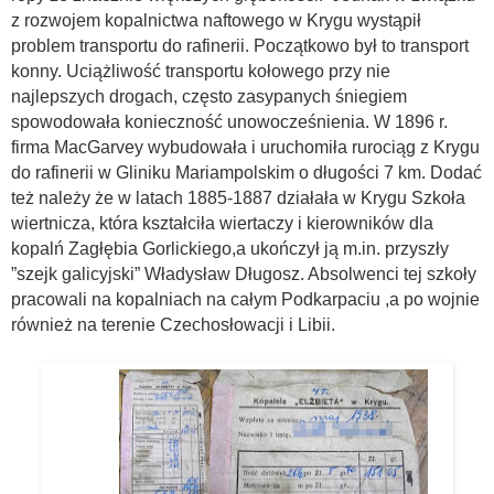
z rozwojem kopalnictwa naftowego w Krygu wystąpił
problem transportu do rafinerii. Początkowo był to transport
konny. Uciążliwość transportu kołowego przy nie
najlepszych drogach, często zasypanych śniegiem
spowodowała konieczność unowocześnienia. W 1896 r.
firma MacGarvey wybudowała i uruchomiła rurociąg z Krygu
do rafinerii w Gliniku Mariampolskim o długości 7 km. Dodać
też należy że w latach 1885-1887 działała w Krygu Szkoła
wiertnicza, która kształciła wiertaczy i kierowników dla
kopalń Zagłębia Gorlickiego,a ukończył ją m.in. przyszły
”szejk galicyjski” Władysław Długosz. Absolwenci tej szkoły
pracowali na kopalniach na całym Podkarpaciu ,a po wojnie
również na terenie Czechosłowacji i Libii.