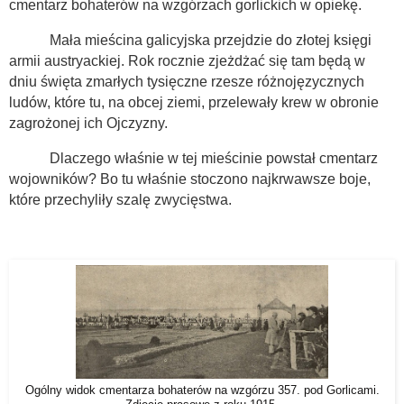
cmentarz bohaterów na wzgórzach gorlickich w opiekę.
Mała mieścina galicyjska przejdzie do złotej księgi
armii austryackiej. Rok rocznie zjeżdżać się tam będą w
dniu święta zmarłych tysięczne rzesze różnojęzycznych
ludów, które tu, na obcej ziemi, przelewały krew w obronie
zagrożonej ich Ojczyzny.
Dlaczego właśnie w tej mieścinie powstał cmentarz
wojowników? Bo tu właśnie stoczono najkrwawsze boje,
które przechyliły szalę zwycięstwa.
Ogólny widok cmentarza bohaterów na wzgórzu 357. pod Gorlicami.