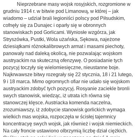
Nieprzebrane masy wojsk rosyjskich, rozgromione w
grudniu 1914 r. w bitwie pod Limanową, w której – jak
wiadomo – udział brali legioniści polscy pod Piłsudskim,
cofnęły się za Dunajec i oparły się w obronnych
stanowiskach pod Gorlicami. Wyniosłe wzgórza, jak
Stryszówka, Pustki, Wola użańska, Sękowa, najeżone
dziesiątkami różnokalibrowych armat i masami piechoty,
panowały nad daleką okolicą, nie pozwalając wojskom
austryackim na skuteczną ofenzywę. O posiadanie tych
pozycyj toczyły się wielomiesięczne, nieustanne boje.
Najkrwawsze bitwy rozegrały się 22 stycznia, 18 i 21 lutego,
9 i 18 marca. Mimo ogromnych ofiar nie udało się wojskom
austryackim zdobyć tych pozycyj. Rosyanie zaciekle bronli
swych stanowisk, wiedząc, iż utrata ich równa się
stanowczej klęsce. Austriacka komenda naczelna,
zrozumiawszy, iż zdobycie stanowisk gorlickich wymaga
wielkich mas wojska, rozpoczęła w ścisłej tajemnicy
koncentracyę swych wojsk, jak również i wojsk niemieckich.
Na cały froncie ustawiono olbrzymią liczbę dział ciężkich.