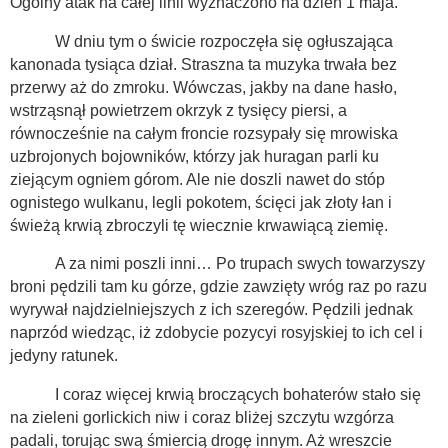
Ogólny atak na całej linii wyznaczono na dzień 1 maja.
W dniu tym o świcie rozpoczęła się ogłuszająca
kanonada tysiąca dział. Straszna ta muzyka trwała bez
przerwy aż do zmroku. Wówczas, jakby na dane hasło,
wstrząsnął powietrzem okrzyk z tysięcy piersi, a
równocześnie na całym froncie rozsypały się mrowiska
uzbrojonych bojowników, którzy jak huragan parli ku
ziejącym ogniem górom. Ale nie doszli nawet do stóp
ognistego wulkanu, legli pokotem, ścięci jak złoty łan i
świeżą krwią zbroczyli tę wiecznie krwawiącą ziemię.
A za nimi poszli inni… Po trupach swych towarzyszy
broni pędzili tam ku górze, gdzie zawzięty wróg raz po razu
wyrywał najdzielniejszych z ich szeregów. Pędzili jednak
naprzód wiedząc, iż zdobycie pozycyi rosyjskiej to ich cel i
jedyny ratunek.
I coraz więcej krwią broczących bohaterów stało się
na zieleni gorlickich niw i coraz bliżej szczytu wzgórza
padali, torując swą śmiercią drogę innym. Aż wreszcie