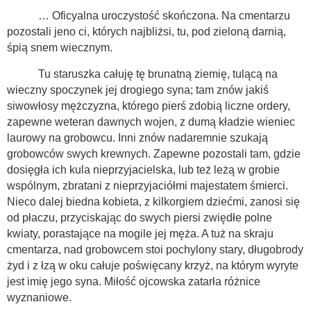
… Oficyalna uroczystość skończona. Na cmentarzu
pozostali jeno ci, których najbliżsi, tu, pod zieloną darnią,
śpią snem wiecznym.
Tu staruszka całuję tę brunatną ziemię, tulącą na
wieczny spoczynek jej drogiego syna; tam znów jakiś
siwowłosy mężczyzna, którego pierś zdobią liczne ordery,
zapewne weteran dawnych wojen, z dumą kładzie wieniec
laurowy na grobowcu. Inni znów nadaremnie szukają
grobowców swych krewnych. Zapewne pozostali tam, gdzie
dosięgła ich kula nieprzyjacielska, lub też leżą w grobie
wspólnym, zbratani z nieprzyjaciółmi majestatem śmierci.
Nieco dalej biedna kobieta, z kilkorgiem dziećmi, zanosi się
od płaczu, przyciskając do swych piersi zwiędłe polne
kwiaty, porastające na mogile jej męża. A tuż na skraju
cmentarza, nad grobowcem stoi pochylony stary, długobrody
żyd i z łzą w oku całuje poświęcany krzyż, na którym wyryte
jest imię jego syna. Miłość ojcowska zatarła różnice
wyznaniowe.