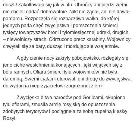
doszli! Zakotłowało się jak w ulu. Obrońcy ani piędzi ziemi
nie chcieli oddać dobrowolnie. Nikt nie żądał, ani nie dawał
pardomu. Rozpoczęła się rozpaczliwa walka, do której
jednych parła chęć zwycięstwa i pomszczenia śmierci
tysięcy towarzyszów broni i tylomiesięcznej udręki, drugich
– niewolniczy strach. Odrzucono precz karabiny. Wojownicy
chwytali się za bary, dusząc i mordując się wzajemnie.
A gdy cienie nocy zakryły pobojowisko, rozlegały się
jeno ciche westchnienia konających i jęki wijących się z
bólu rannych. Ofiara śmierci tylu wojowników nie była
daremną. Swemi ciałami utorowali oni drogę do zwycięstwa,
do wydarcia nieprzyjacielowi zagrożonej ziemi.
Zwycięska bitwa narodów pod Gorlicami, okupiona
tylu ofiarami, zmusiła armię rosyjską do opuszczenia
zdobytych terytoryów i pociągnęła za sobą zupełną klęskę
Rosyi.