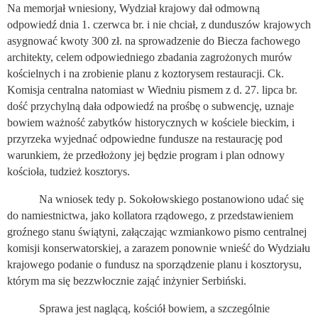
Na memorjał wniesiony, Wydział krajowy dał odmowną
odpowiedź dnia 1. czerwca br. i nie chciał, z dunduszów krajowych
asygnować kwoty 300 zł. na sprowadzenie do Biecza fachowego
architekty, celem odpowiedniego zbadania zagrożonych murów
kościelnych i na zrobienie planu z koztorysem restauracji. Ck.
Komisja centralna natomiast w Wiedniu pismem z d. 27. lipca br.
dość przychylną dała odpowiedź na prośbę o subwencję, uznaje
bowiem ważność zabytków historycznych w kościele bieckim, i
przyrzeka wyjednać odpowiedne fundusze na restaurację pod
warunkiem, że przedłożony jej będzie program i plan odnowy
kościoła, tudzież kosztorys.
Na wniosek tedy p. Sokołowskiego postanowiono udać się
do namiestnictwa, jako kollatora rządowego, z przedstawieniem
groźnego stanu świątyni, załączając wzmiankowo pismo centralnej
komisji konserwatorskiej, a zarazem ponownie wnieść do Wydziału
krajowego podanie o fundusz na sporządzenie planu i kosztorysu,
którym ma się bezzwłocznie zająć inżynier Serbiński.
Sprawa jest naglącą, kościół bowiem, a szczególnie