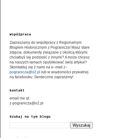
Współpraca
Zapraszamy do współpracy z Regionalnym
Blogiem Historycznym z Pogranicza! Masz stare
zdjęcia, dokumenty związane z okolicą którymi
chciałbyś się podzielić z innymi? A może chcesz
na naszych łamach opublikować swój artykuł?
Skontaktuj się z nami na e–mail
z–
pogranicza@o2.pl
lub w wiadomości prywatnej
na facebooku. Serdecznie zapraszmy!
kontakt
email me at:
z-pogranicza@o2.pl
Szukaj na tym blogu