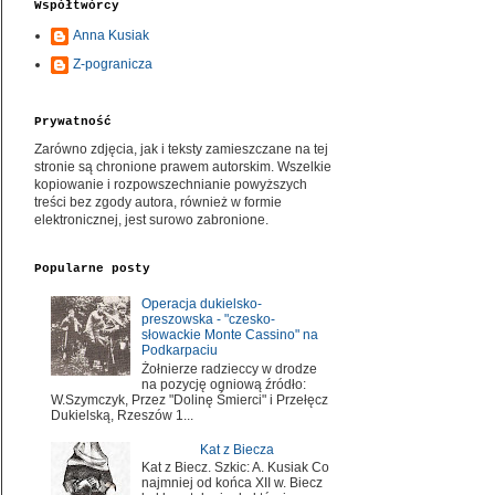
Współtwórcy
Anna Kusiak
Z-pogranicza
Prywatność
Zarówno zdjęcia, jak i teksty zamieszczane na tej
stronie są chronione prawem autorskim. Wszelkie
kopiowanie i rozpowszechnianie powyższych
treści bez zgody autora, również w formie
elektronicznej, jest surowo zabronione.
Popularne posty
Operacja dukielsko-
preszowska - "czesko-
słowackie Monte Cassino" na
Podkarpaciu
Żołnierze radzieccy w drodze
na pozycję ogniową źródło:
W.Szymczyk, Przez "Dolinę Śmierci" i Przełęcz
Dukielską, Rzeszów 1...
Kat z Biecza
Kat z Biecz. Szkic: A. Kusiak Co
najmniej od końca XII w. Biecz