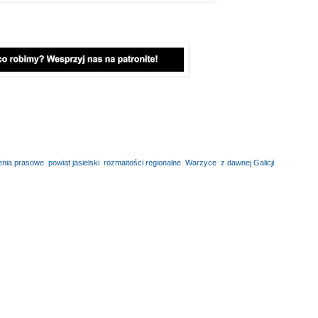
enia prasowe
,
powiat jasielski
,
rozmaitości regionalne
,
Warzyce
,
z dawnej Galicji