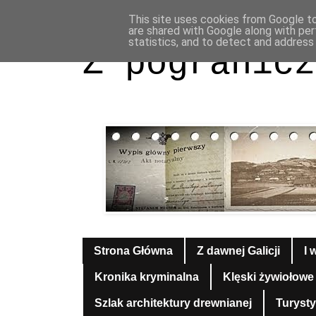
This site uses cookies from Google to 
are shared with Google along with per
statistics, and to detect and address
Z pogranicz
Strona Główna
Z dawnej Galicji
I 
Kronika kryminalna
Klęski żywiołowe
Szlak architektury drewnianej
Turyst