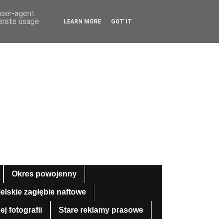
 user-agent
nerate usage
LEARN MORE
GOT IT
Okres powojenny
ielskie zagłębie naftowe
 fotografii
Stare reklamy prasowe