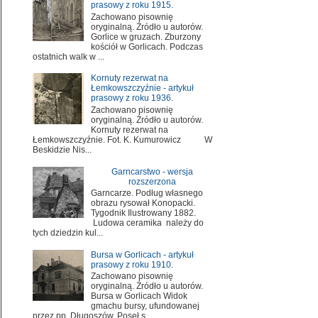
prasowy z roku 1915.
Zachowano pisownię
oryginalną. Źródło u autorów.
Gorlice w gruzach. Zburzony
kościół w Gorlicach. Podczas
ostatnich walk w ...
Kornuty rezerwat na
Łemkowszczyźnie - artykuł
prasowy z roku 1936.
Zachowano pisownię
oryginalną. Źródło u autorów.
Kornuty rezerwat na
Łemkowszczyźnie. Fot. K. Kumurowicz W
Beskidzie Nis...
Garncarstwo - wersja
rozszerzona
Garncarze. Podług własnego
obrazu rysował Konopacki.
Tygodnik Ilustrowany 1882.
Ludowa ceramika należy do
tych dziedzin kul...
Bursa w Gorlicach - artykuł
prasowy z roku 1910.
Zachowano pisownię
oryginalną. Źródło u autorów.
Bursa w Gorlicach Widok
gmachu bursy, ufundowanej
przez pp. Długoszów. Poseł s...