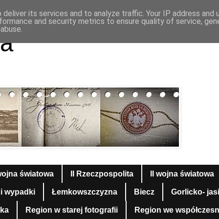
deliver its services and to analyze traffic. Your IP address and
formance and security metrics to ensure quality of service, ge
 abuse.
a
wojna światowa
II Rzeczpospolita
II wojna światowa
 i wypadki
Łemkowszczyzna
Biecz
Gorlicko- jas
yka
Region w starej fotografii
Region we współczesnej