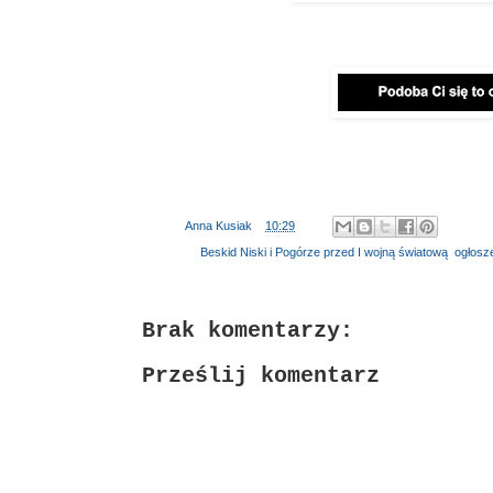
Autor:
Anna Kusiak
o
10:29
Etykiety:
Beskid Niski i Pogórze przed I wojną światową
,
ogłosz
Brak komentarzy:
Prześlij komentarz