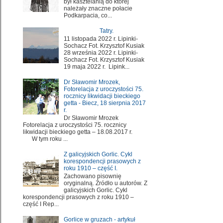
był kasztelanią do której
należały znaczne połacie
Podkarpacia, co...
Tatry.
11 listopada 2022 r. Lipinki-
Sochacz Fot. Krzysztof Kusiak
28 września 2022 r. Lipinki-
Sochacz Fot. Krzysztof Kusiak
19 maja 2022 r. Lipink...
Dr Sławomir Mrozek,
Fotorelacja z uroczystości 75.
rocznicy likwidacji bieckiego
getta - Biecz, 18 sierpnia 2017
r.
Dr Sławomir Mrozek
Fotorelacja z uroczystości 75. rocznicy
likwidacji bieckiego getta – 18.08.2017 r.
W tym roku ...
Z galicyjskich Gorlic. Cykl
korespondencji prasowych z
roku 1910 – część I.
Zachowano pisownię
oryginalną. Źródło u autorów. Z
galicyjskich Gorlic. Cykl
korespondencji prasowych z roku 1910 –
część I Rep...
Gorlice w gruzach - artykuł