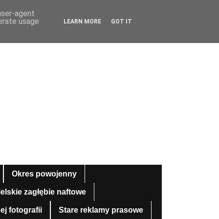
 user-agent
nerate usage
LEARN MORE
GOT IT
Okres powojenny
ielskie zagłębie naftowe
 fotografii
Stare reklamy prasowe