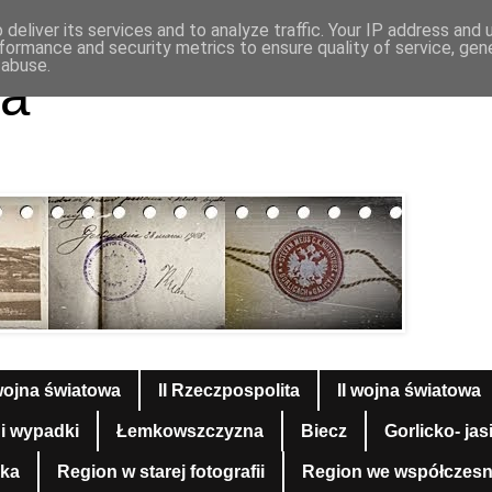
deliver its services and to analyze traffic. Your IP address and
formance and security metrics to ensure quality of service, ge
 abuse.
a
wojna światowa
II Rzeczpospolita
II wojna światowa
 i wypadki
Łemkowszczyzna
Biecz
Gorlicko- jas
yka
Region w starej fotografii
Region we współczesnej