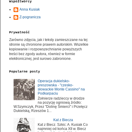
Współtwórcy
Anna Kusiak
Z-pogranicza
Prywatność
Zarówno zdjęcia, jak i teksty zamieszczane na tej
stronie są chronione prawem autorskim. Wszelkie
kopiowanie i rozpowszechnianie powyższych
treści bez zgody autora, również w formie
elektronicznej, jest surowo zabronione.
Popularne posty
Operacja dukielsko-
preszowska - "czesko-
słowackie Monte Cassino" na
Podkarpaciu
Żołnierze radzieccy w drodze
na pozycję ogniową źródło:
W.Szymczyk, Przez "Dolinę Śmierci" i Przełęcz
Dukielską, Rzeszów 1...
Kat z Biecza
Kat z Biecz. Szkic: A. Kusiak Co
najmniej od końca XII w. Biecz