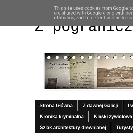
This site uses cookies from Google to 
are shared with Google along with per
statistics, and to detect and address
Z pogranicz
Strona Główna
Z dawnej Galicji
I 
Kronika kryminalna
Klęski żywiołowe
Szlak architektury drewnianej
Turyst