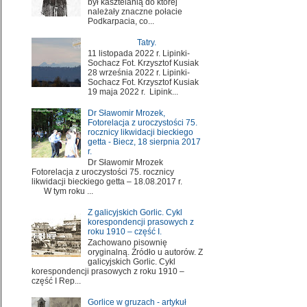
był kasztelanią do której
należały znaczne połacie
Podkarpacia, co...
Tatry.
11 listopada 2022 r. Lipinki-
Sochacz Fot. Krzysztof Kusiak
28 września 2022 r. Lipinki-
Sochacz Fot. Krzysztof Kusiak
19 maja 2022 r. Lipink...
Dr Sławomir Mrozek,
Fotorelacja z uroczystości 75.
rocznicy likwidacji bieckiego
getta - Biecz, 18 sierpnia 2017
r.
Dr Sławomir Mrozek
Fotorelacja z uroczystości 75. rocznicy
likwidacji bieckiego getta – 18.08.2017 r.
W tym roku ...
Z galicyjskich Gorlic. Cykl
korespondencji prasowych z
roku 1910 – część I.
Zachowano pisownię
oryginalną. Źródło u autorów. Z
galicyjskich Gorlic. Cykl
korespondencji prasowych z roku 1910 –
część I Rep...
Gorlice w gruzach - artykuł