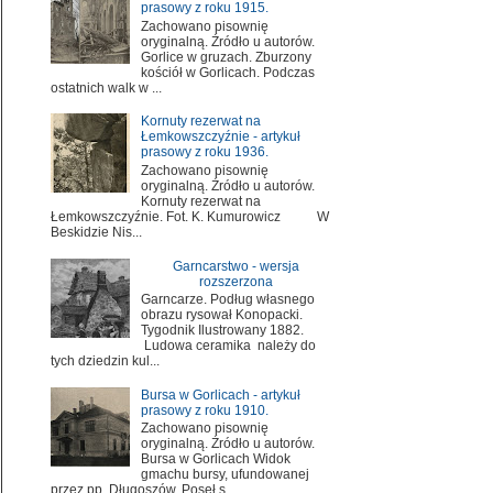
prasowy z roku 1915.
Zachowano pisownię
oryginalną. Źródło u autorów.
Gorlice w gruzach. Zburzony
kościół w Gorlicach. Podczas
ostatnich walk w ...
Kornuty rezerwat na
Łemkowszczyźnie - artykuł
prasowy z roku 1936.
Zachowano pisownię
oryginalną. Źródło u autorów.
Kornuty rezerwat na
Łemkowszczyźnie. Fot. K. Kumurowicz W
Beskidzie Nis...
Garncarstwo - wersja
rozszerzona
Garncarze. Podług własnego
obrazu rysował Konopacki.
Tygodnik Ilustrowany 1882.
Ludowa ceramika należy do
tych dziedzin kul...
Bursa w Gorlicach - artykuł
prasowy z roku 1910.
Zachowano pisownię
oryginalną. Źródło u autorów.
Bursa w Gorlicach Widok
gmachu bursy, ufundowanej
przez pp. Długoszów. Poseł s...