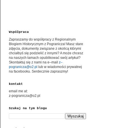
Współpraca
Zapraszamy do współpracy z Regionalnym
Blogiem Historycznym z Pogranicza! Masz stare
zdjęcia, dokumenty związane z okolicą którymi
chciałbyś się podzielić z innymi? A może chcesz
na naszych łamach opublikować swój artykuł?
Skontaktuj się z nami na e–mail
z–
pogranicza@o2.pl
lub w wiadomości prywatnej
na facebooku. Serdecznie zapraszmy!
kontakt
email me at:
z-pogranicza@o2.pl
Szukaj na tym blogu