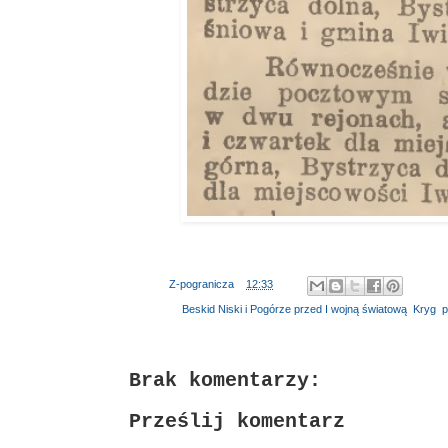
Autor:
Z-pogranicza
o
12:33
Etykiety:
Beskid Niski i Pogórze przed I wojną światową
,
Kryg
,
p
Brak komentarzy:
Prześlij komentarz