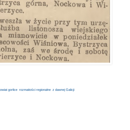
owiat gorlice
,
rozmaitości regionalne
,
z dawnej Galicji