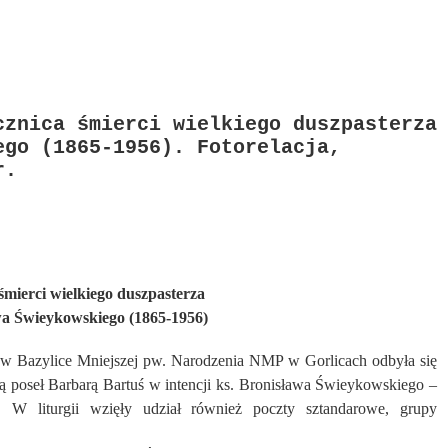
cznica śmierci wielkiego duszpasterza
ego (1865-1956). Fotorelacja,
r.
 śmierci wielkiego duszpasterza
wa Świeykowskiego (1865-1956)
Bazylice Mniejszej pw. Narodzenia NMP w Gorlicach odbyła się
ią poseł Barbarą Bartuś w intencji ks. Bronisława Świeykowskiego –
. W liturgii wzięły udział również poczty sztandarowe, grupy