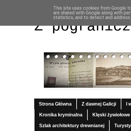
This site uses cookies from Google to 
are shared with Google along with per
statistics, and to detect and address
Z pogranicz
Strona Główna
Z dawnej Galicji
I 
Kronika kryminalna
Klęski żywiołowe
Szlak architektury drewnianej
Turyst