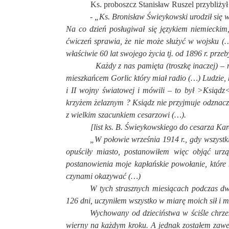
Ks. proboszcz Stanisław Ruszel przybliżył p
- „Ks. Bronisław Świeykowski urodził się
Na co dzień posługiwał się językiem niemieckim
ćwiczeń sprawia, że nie może służyć w wojsku (
właściwie 60 lat swojego życia tj. od 1896 r. prz
Każdy z nas pamięta (troszkę inaczej) – najcz
mieszkańcem Gorlic który miał radio (…) Ludzie, k
i II wojny światowej i mówili – to był >Ksiądz
krzyżem żelaznym ? Ksiądz nie przyjmuje odznaczen
z wielkim szacunkiem cesarzowi (…).
[list ks. B. Świeykowskiego do cesarza Kar
„W połowie września 1914 r., gdy wszyst
opuściły miasto, postanowiłem więc objąć urz
postanowienia moje kapłańskie powołanie, które m
czynami okazywać (…)
W tych strasznych miesiącach podczas dwuk
126 dni, uczyniłem wszystko w miarę moich sił i 
Wychowany od dzieciństwa w ściśle chrześ
wierny na każdym kroku. A jednak zostałem zaw