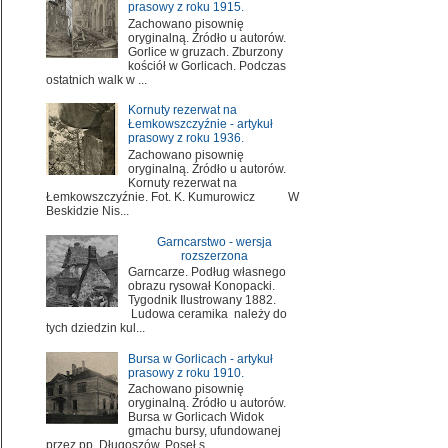
prasowy z roku 1915.
Zachowano pisownię
oryginalną. Źródło u autorów.
Gorlice w gruzach. Zburzony
kościół w Gorlicach. Podczas
ostatnich walk w ...
Kornuty rezerwat na
Łemkowszczyźnie - artykuł
prasowy z roku 1936.
Zachowano pisownię
oryginalną. Źródło u autorów.
Kornuty rezerwat na
Łemkowszczyźnie. Fot. K. Kumurowicz W
Beskidzie Nis...
Garncarstwo - wersja
rozszerzona
Garncarze. Podług własnego
obrazu rysował Konopacki.
Tygodnik Ilustrowany 1882.
Ludowa ceramika należy do
tych dziedzin kul...
Bursa w Gorlicach - artykuł
prasowy z roku 1910.
Zachowano pisownię
oryginalną. Źródło u autorów.
Bursa w Gorlicach Widok
gmachu bursy, ufundowanej
przez pp. Długoszów. Poseł s...