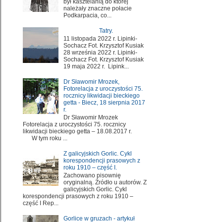
był kasztelanią do której
należały znaczne połacie
Podkarpacia, co...
Tatry.
11 listopada 2022 r. Lipinki-
Sochacz Fot. Krzysztof Kusiak
28 września 2022 r. Lipinki-
Sochacz Fot. Krzysztof Kusiak
19 maja 2022 r. Lipink...
Dr Sławomir Mrozek,
Fotorelacja z uroczystości 75.
rocznicy likwidacji bieckiego
getta - Biecz, 18 sierpnia 2017
r.
Dr Sławomir Mrozek
Fotorelacja z uroczystości 75. rocznicy
likwidacji bieckiego getta – 18.08.2017 r.
W tym roku ...
Z galicyjskich Gorlic. Cykl
korespondencji prasowych z
roku 1910 – część I.
Zachowano pisownię
oryginalną. Źródło u autorów. Z
galicyjskich Gorlic. Cykl
korespondencji prasowych z roku 1910 –
część I Rep...
Gorlice w gruzach - artykuł