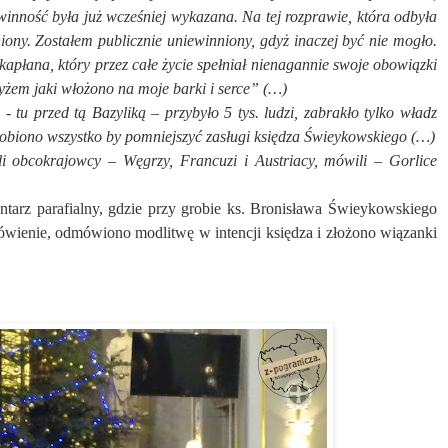
inność była już wcześniej wykazana. Na tej rozprawie, która odbyła
ony. Zostałem publicznie uniewinniony, gdyż inaczej być nie mogło.
kapłana, który przez całe życie spełniał nienagannie swoje obowiązki
yżem jaki włożono na moje barki i serce” (…)
zed tą Bazyliką – przybyło 5 tys. ludzi, zabrakło tylko władz
robiono wszystko by pomniejszyć zasługi księdza Świeykowskiego (…)
 obcokrajowcy – Węgrzy, Francuzi i Austriacy, mówili – Gorlice
ntarz parafialny, gdzie przy grobie ks. Bronisława Świeykowskiego
ówienie, odmówiono modlitwę w intencji księdza i złożono wiązanki