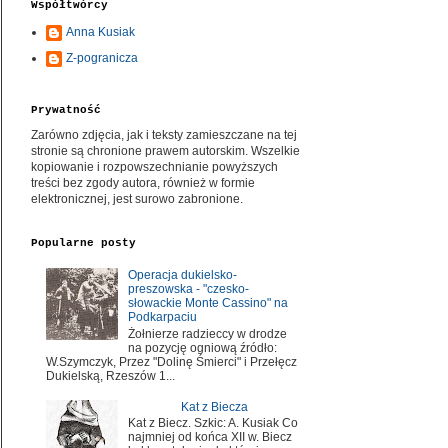
Współtwórcy
Anna Kusiak
Z-pogranicza
Prywatność
Zarówno zdjęcia, jak i teksty zamieszczane na tej
stronie są chronione prawem autorskim. Wszelkie
kopiowanie i rozpowszechnianie powyższych
treści bez zgody autora, również w formie
elektronicznej, jest surowo zabronione.
Popularne posty
Operacja dukielsko-
preszowska - "czesko-
słowackie Monte Cassino" na
Podkarpaciu
Żołnierze radzieccy w drodze
na pozycję ogniową źródło:
W.Szymczyk, Przez "Dolinę Śmierci" i Przełęcz
Dukielską, Rzeszów 1...
Kat z Biecza
Kat z Biecz. Szkic: A. Kusiak Co
najmniej od końca XII w. Biecz