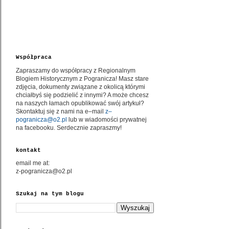
Współpraca
Zapraszamy do współpracy z Regionalnym
Blogiem Historycznym z Pogranicza! Masz stare
zdjęcia, dokumenty związane z okolicą którymi
chciałbyś się podzielić z innymi? A może chcesz
na naszych łamach opublikować swój artykuł?
Skontaktuj się z nami na e–mail
z–
pogranicza@o2.pl
lub w wiadomości prywatnej
na facebooku. Serdecznie zapraszmy!
kontakt
email me at:
z-pogranicza@o2.pl
Szukaj na tym blogu