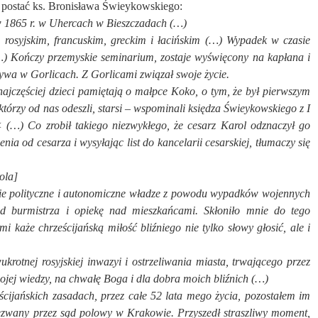
ostać ks. Bronisława Świeykowskiego:
 w 1865 r. w Uhercach w Bieszczadach (…)
, rosyjskim, francuskim, greckim i łacińskim (…) Wypadek w czasie
…) Kończy przemyskie seminarium, zostaje wyświęcony na kapłana i
ebywa w Gorlicach. Z Gorlicami związał swoje życie.
ęściej dzieci pamiętają o małpce Koko, o tym, że był pierwszym
tórzy od nas odeszli, starsi – wspominali księdza Świeykowskiego z I
< (…) Co zrobił takiego niezwykłego, że cesarz Karol odznaczył go
ia od cesarza i wysyłając list do kancelarii cesarskiej, tłumaczy się
ola]
kie polityczne i autonomiczne władze z powodu wypadków wojennych
ąd burmistrza i opiekę nad mieszkańcami. Skłoniło mnie do tego
i każe chrześcijańską miłość bliźniego nie tylko słowy głosić, ale i
rotnej rosyjskiej inwazyi i ostrzeliwania miasta, trwającego przez
mojej wiedzy, na chwałę Boga i dla dobra moich bliźnich (…)
cijańskich zasadach, przez całe 52 lata mego życia, pozostałem im
ezwany przez sąd polowy w Krakowie. Przyszedł straszliwy moment,