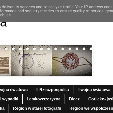
deliver its services and to analyze traffic. Your IP address and
formance and security metrics to ensure quality of service, ge
 abuse.
a
wojna światowa
II Rzeczpospolita
II wojna światowa
 i wypadki
Łemkowszczyzna
Biecz
Gorlicko- jas
yka
Region w starej fotografii
Region we współczesnej