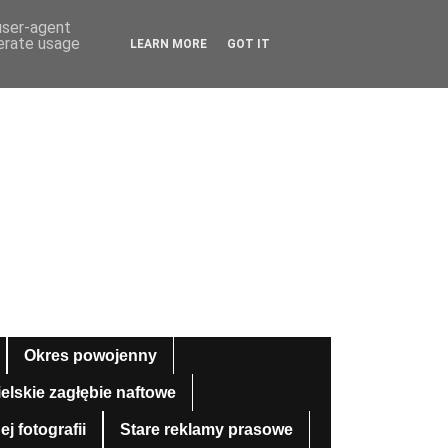
 user-agent
nerate usage
LEARN MORE
GOT IT
Okres powojenny
ielskie zagłębie naftowe
 fotografii
Stare reklamy prasowe