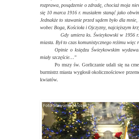
rozprawa, posądzenie o zdradę, chociaż moja niew
się 10 marca 1916 r. musiałem stanąć jako obwini
Jednakże to stawanie przed sądem było dla mnie, 
wobec Boga, Kościoła i Ojczyzny,
najcięższym krz
Gdy umiera ks. Świeykowski w 1956 r. - tu pr
miasta. Był to czas komunistycznego reżimu więc 
Opinie o księdzu Świeykowskim wydawali
miały szczęście…”
Po mszy św. Gorliczanie udali się na cme
burmistrz miasta wygłosił okolicznościowe przem
kwiatów.