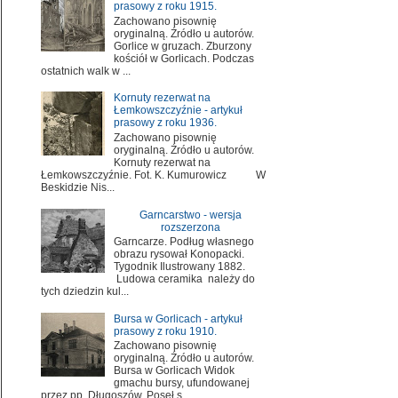
prasowy z roku 1915.
Zachowano pisownię
oryginalną. Źródło u autorów.
Gorlice w gruzach. Zburzony
kościół w Gorlicach. Podczas
ostatnich walk w ...
Kornuty rezerwat na
Łemkowszczyźnie - artykuł
prasowy z roku 1936.
Zachowano pisownię
oryginalną. Źródło u autorów.
Kornuty rezerwat na
Łemkowszczyźnie. Fot. K. Kumurowicz W
Beskidzie Nis...
Garncarstwo - wersja
rozszerzona
Garncarze. Podług własnego
obrazu rysował Konopacki.
Tygodnik Ilustrowany 1882.
Ludowa ceramika należy do
tych dziedzin kul...
Bursa w Gorlicach - artykuł
prasowy z roku 1910.
Zachowano pisownię
oryginalną. Źródło u autorów.
Bursa w Gorlicach Widok
gmachu bursy, ufundowanej
przez pp. Długoszów. Poseł s...