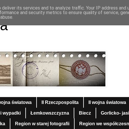
deliver its services and to analyze traffic. Your IP address and
formance and security metrics to ensure quality of service, ge
 abuse.
a
wojna światowa
II Rzeczpospolita
II wojna światowa
 i wypadki
Łemkowszczyzna
Biecz
Gorlicko- jas
yka
Region w starej fotografii
Region we współczesnej