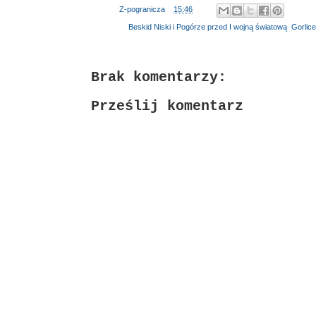
Autor:
Z-pogranicza
o
15:46
Etykiety:
Beskid Niski i Pogórze przed I wojną światową
,
Gorlice
Brak komentarzy:
Prześlij komentarz