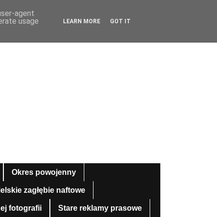
 user-agent
nerate usage
LEARN MORE
GOT IT
Okres powojenny
ielskie zagłębie naftowe
 fotografii
Stare reklamy prasowe