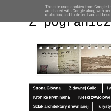
This site uses cookies from Google to 
are shared with Google along with per
statistics, and to detect and address
Z pogranicz
Strona Główna
Z dawnej Galicji
I 
Kronika kryminalna
Klęski żywiołowe
Szlak architektury drewnianej
Turyst