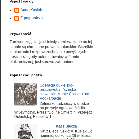
Współtwórcy
Anna Kusiak
Z-pogranicza
Prywatność
Zarówno zdjęcia, jak i teksty zamieszczane na tej
stronie są chronione prawem autorskim. Wszelkie
kopiowanie i rozpowszechnianie powyższych
treści bez zgody autora, również w formie
elektronicznej, jest surowo zabronione.
Popularne posty
Operacja dukielsko-
preszowska - "czesko-
słowackie Monte Cassino" na
Podkarpaciu
Żołnierze radzieccy w drodze
na pozycję ogniową źródło:
W.Szymczyk, Przez "Dolinę Śmierci" i Przełęcz
Dukielską, Rzeszów 1...
Kat z Biecza
Kat z Biecz. Szkic: A. Kusiak Co
najmniej od końca XII w. Biecz