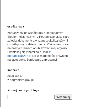
Współpraca
Zapraszamy do współpracy z Regionalnym
Blogiem Historycznym z Pogranicza! Masz stare
zdjęcia, dokumenty związane z okolicą którymi
chciałbyś się podzielić z innymi? A może chcesz
na naszych łamach opublikować swój artykuł?
Skontaktuj się z nami na e–mail
z–
pogranicza@o2.pl
lub w wiadomości prywatnej
na facebooku. Serdecznie zapraszmy!
kontakt
email me at:
z-pogranicza@o2.pl
Szukaj na tym blogu