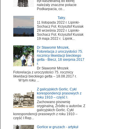
był kasztelanią do której
należały znaczne połacie
Podkarpacia, co...
Tatry.
11 listopada 2022 r. Lipinki-
Sochacz Fot. Krzysztof Kusiak
28 września 2022 r. Lipinki-
Sochacz Fot. Krzysztof Kusiak
19 maja 2022 r. Lipink...
Dr Sławomir Mrozek,
Fotorelacja z uroczystości 75.
rocznicy likwidacji bieckiego
getta - Biecz, 18 sierpnia 2017
r.
Dr Sławomir Mrozek
Fotorelacja z uroczystości 75. rocznicy
likwidacji bieckiego getta – 18.08.2017 r.
W tym roku ...
Z galicyjskich Gorlic. Cykl
korespondencji prasowych z
roku 1910 – część I.
Zachowano pisownię
oryginalną. Źródło u autorów. Z
galicyjskich Gorlic. Cykl
korespondencji prasowych z roku 1910 –
część I Rep...
Gorlice w gruzach - artykuł