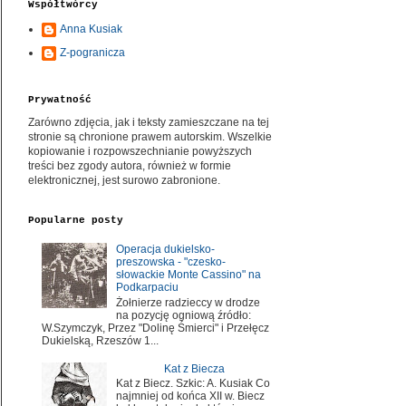
Współtwórcy
Anna Kusiak
Z-pogranicza
Prywatność
Zarówno zdjęcia, jak i teksty zamieszczane na tej
stronie są chronione prawem autorskim. Wszelkie
kopiowanie i rozpowszechnianie powyższych
treści bez zgody autora, również w formie
elektronicznej, jest surowo zabronione.
Popularne posty
Operacja dukielsko-
preszowska - "czesko-
słowackie Monte Cassino" na
Podkarpaciu
Żołnierze radzieccy w drodze
na pozycję ogniową źródło:
W.Szymczyk, Przez "Dolinę Śmierci" i Przełęcz
Dukielską, Rzeszów 1...
Kat z Biecza
Kat z Biecz. Szkic: A. Kusiak Co
najmniej od końca XII w. Biecz