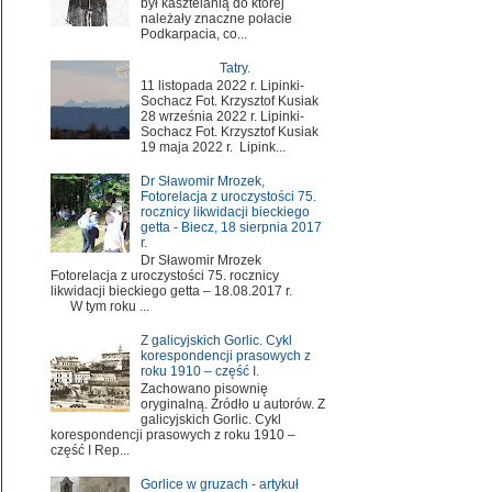
był kasztelanią do której
należały znaczne połacie
Podkarpacia, co...
Tatry.
11 listopada 2022 r. Lipinki-
Sochacz Fot. Krzysztof Kusiak
28 września 2022 r. Lipinki-
Sochacz Fot. Krzysztof Kusiak
19 maja 2022 r. Lipink...
Dr Sławomir Mrozek,
Fotorelacja z uroczystości 75.
rocznicy likwidacji bieckiego
getta - Biecz, 18 sierpnia 2017
r.
Dr Sławomir Mrozek
Fotorelacja z uroczystości 75. rocznicy
likwidacji bieckiego getta – 18.08.2017 r.
W tym roku ...
Z galicyjskich Gorlic. Cykl
korespondencji prasowych z
roku 1910 – część I.
Zachowano pisownię
oryginalną. Źródło u autorów. Z
galicyjskich Gorlic. Cykl
korespondencji prasowych z roku 1910 –
część I Rep...
Gorlice w gruzach - artykuł