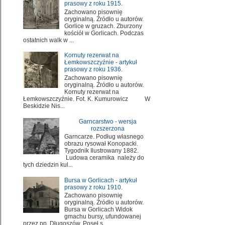
prasowy z roku 1915.
Zachowano pisownię
oryginalną. Źródło u autorów.
Gorlice w gruzach. Zburzony
kościół w Gorlicach. Podczas
ostatnich walk w ...
Kornuty rezerwat na
Łemkowszczyźnie - artykuł
prasowy z roku 1936.
Zachowano pisownię
oryginalną. Źródło u autorów.
Kornuty rezerwat na
Łemkowszczyźnie. Fot. K. Kumurowicz W
Beskidzie Nis...
Garncarstwo - wersja
rozszerzona
Garncarze. Podług własnego
obrazu rysował Konopacki.
Tygodnik Ilustrowany 1882.
Ludowa ceramika należy do
tych dziedzin kul...
Bursa w Gorlicach - artykuł
prasowy z roku 1910.
Zachowano pisownię
oryginalną. Źródło u autorów.
Bursa w Gorlicach Widok
gmachu bursy, ufundowanej
przez pp. Długoszów. Poseł s...