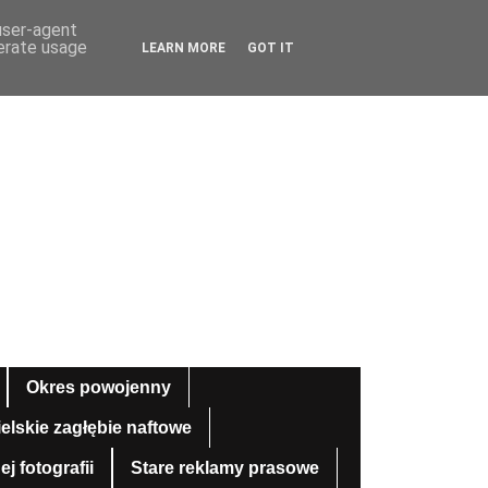
 user-agent
nerate usage
LEARN MORE
GOT IT
Okres powojenny
ielskie zagłębie naftowe
 fotografii
Stare reklamy prasowe