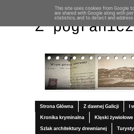
This site uses cookies from Google to 
are shared with Google along with per
statistics, and to detect and address
Z pogranicz
Strona Główna
Z dawnej Galicji
I 
Kronika kryminalna
Klęski żywiołowe
Szlak architektury drewnianej
Turyst