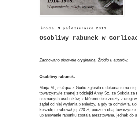
środa, 9 października 2019
Osobliwy rabunek w Gorlica
Zachowano pisownię oryginalną. Źródło u autorów.
Osobliwy rabunek.
Marja M., służąca z Gorlic zgłosiła o dokonaniu na n
towarzystwie znanej złodziejki Anny Sz. ze Sokoła za
nieznanych osobników, z któremi obie zeszły z drogi 
żądał od niej wydania pieniędzy, a gdy ta odmówiła, uder
koszulę i zrabował jej 720 zł, poczem obaj towarzysze 
uplanowanie rabunku została aresztowana, jednak do ud