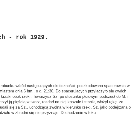
ch - rok 1929.
iej rabunku wśród następujących okoliczności: poszkodowana spacerowała w
 miastem dnia 6 bm.. o g. 21:30. Do spacerujących przyłączyło się dwóch
w krzaki obok rzeki. Towarzysz Sz. po stosunku płciowym podszedł do M. i
zył ją pięścią w twarz, rozdarł na niej koszule i stanik, włożył rękę
za
udali się za Sz., uchodzącą zwolna w kierunku rzeki. Sz. jako podejrzana o
ziału w zbrodni się nie przyznaje. Dochodzenie w toku.