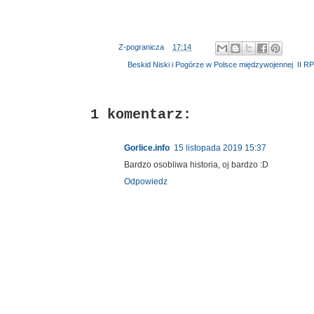
Autor:
Z-pogranicza
o
17:14
Etykiety:
Beskid Niski i Pogórze w Polsce międzywojennej
,
II RP
1 komentarz:
Gorlice.info
15 listopada 2019 15:37
Bardzo osobliwa historia, oj bardzo :D
Odpowiedz