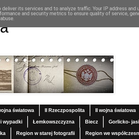
deliver its services and to analyze traffic. Your IP address and
formance and security metrics to ensure quality of service, ge
 abuse.
a
wojna światowa
II Rzeczpospolita
II wojna światowa
 i wypadki
Łemkowszczyzna
Biecz
Gorlicko- jas
yka
Region w starej fotografii
Region we współczesnej