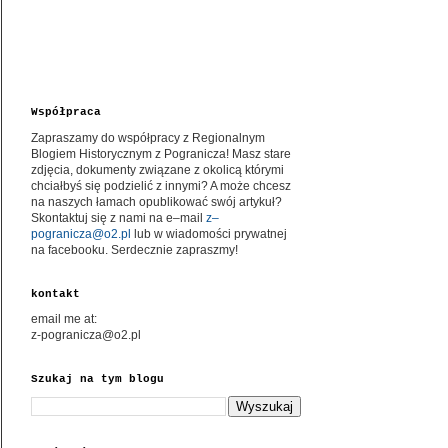
Współpraca
Zapraszamy do współpracy z Regionalnym
Blogiem Historycznym z Pogranicza! Masz stare
zdjęcia, dokumenty związane z okolicą którymi
chciałbyś się podzielić z innymi? A może chcesz
na naszych łamach opublikować swój artykuł?
Skontaktuj się z nami na e–mail
z–
pogranicza@o2.pl
lub w wiadomości prywatnej
na facebooku. Serdecznie zapraszmy!
kontakt
email me at:
z-pogranicza@o2.pl
Szukaj na tym blogu