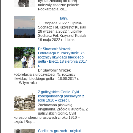
był kasztelanią do której
należały znaczne połacie
Podkarpacia, co...
Tatry.
11 listopada 2022 r. Lipinki-
Sochacz Fot. Krzysztof Kusiak
28 września 2022 r. Lipinki-
Sochacz Fot. Krzysztof Kusiak
19 maja 2022 r. Lipink...
Dr Sławomir Mrozek,
Fotorelacja z uroczystości 75.
rocznicy likwidacji bieckiego
getta - Biecz, 18 sierpnia 2017
r.
Dr Sławomir Mrozek
Fotorelacja z uroczystości 75. rocznicy
likwidacji bieckiego getta – 18.08.2017 r.
W tym roku ...
Z galicyjskich Gorlic. Cykl
korespondencji prasowych z
roku 1910 – część I.
Zachowano pisownię
oryginalną. Źródło u autorów. Z
galicyjskich Gorlic. Cykl
korespondencji prasowych z roku 1910 –
część I Rep...
Gorlice w gruzach - artykuł