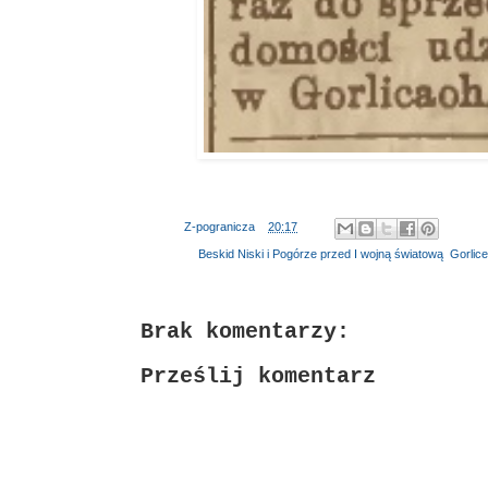
Autor:
Z-pogranicza
o
20:17
Etykiety:
Beskid Niski i Pogórze przed I wojną światową
,
Gorlice
Brak komentarzy:
Prześlij komentarz