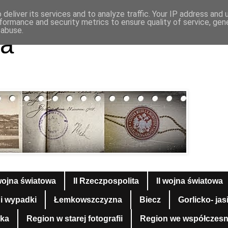
deliver its services and to analyze traffic. Your IP address and
formance and security metrics to ensure quality of service, ge
 abuse.
a
wojna światowa
II Rzeczpospolita
II wojna światowa
 i wypadki
Łemkowszczyzna
Biecz
Gorlicko- jas
yka
Region w starej fotografii
Region we współczesnej