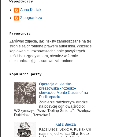
Współtwórcy
Anna Kusiak
Z-pogranicza
Prywatność
Zarówno zdjęcia, jak i teksty zamieszczane na tej
stronie są chronione prawem autorskim. Wszelkie
kopiowanie i rozpowszechnianie powyższych
treści bez zgody autora, również w formie
elektronicznej, jest surowo zabronione.
Popularne posty
Operacja dukielsko-
preszowska - "czesko-
słowackie Monte Cassino" na
Podkarpaciu
Żołnierze radzieccy w drodze
na pozycję ogniową źródło:
W.Szymczyk, Przez "Dolinę Śmierci" i Przełęcz
Dukielską, Rzeszów 1...
Kat z Biecza
Kat z Biecz. Szkic: A. Kusiak Co
najmniej od końca XII w. Biecz