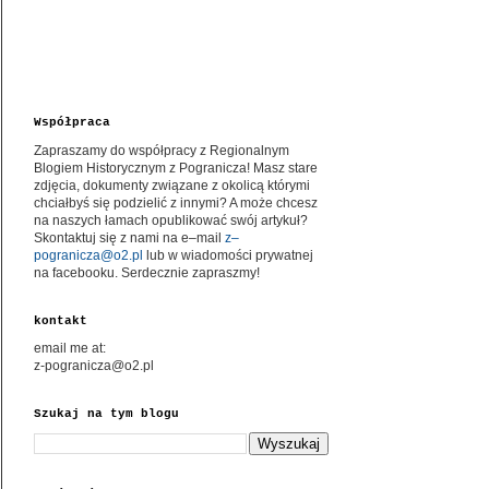
Współpraca
Zapraszamy do współpracy z Regionalnym
Blogiem Historycznym z Pogranicza! Masz stare
zdjęcia, dokumenty związane z okolicą którymi
chciałbyś się podzielić z innymi? A może chcesz
na naszych łamach opublikować swój artykuł?
Skontaktuj się z nami na e–mail
z–
pogranicza@o2.pl
lub w wiadomości prywatnej
na facebooku. Serdecznie zapraszmy!
kontakt
email me at:
z-pogranicza@o2.pl
Szukaj na tym blogu