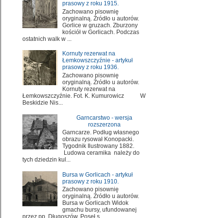
prasowy z roku 1915.
Zachowano pisownię
oryginalną. Źródło u autorów.
Gorlice w gruzach. Zburzony
kościół w Gorlicach. Podczas
ostatnich walk w ...
Kornuty rezerwat na
Łemkowszczyźnie - artykuł
prasowy z roku 1936.
Zachowano pisownię
oryginalną. Źródło u autorów.
Kornuty rezerwat na
Łemkowszczyźnie. Fot. K. Kumurowicz W
Beskidzie Nis...
Garncarstwo - wersja
rozszerzona
Garncarze. Podług własnego
obrazu rysował Konopacki.
Tygodnik Ilustrowany 1882.
Ludowa ceramika należy do
tych dziedzin kul...
Bursa w Gorlicach - artykuł
prasowy z roku 1910.
Zachowano pisownię
oryginalną. Źródło u autorów.
Bursa w Gorlicach Widok
gmachu bursy, ufundowanej
przez pp. Długoszów. Poseł s...