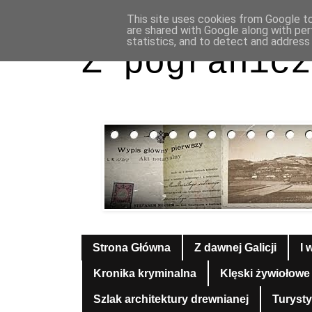
This site uses cookies from Google to 
are shared with Google along with per
statistics, and to detect and address
Z pogranicz
Strona Główna
Z dawnej Galicji
I 
Kronika kryminalna
Klęski żywiołowe
Szlak architektury drewnianej
Turyst