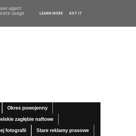
 user-agent
nerate usage
LEARN MORE
GOT IT
Okres powojenny
ielskie zagłębie naftowe
 fotografii
Stare reklamy prasowe