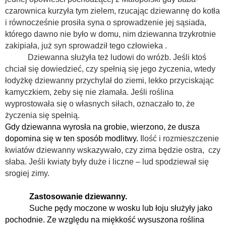
czarownica kurzyła tym zielem, rzucając dziewannę do kotła
i równocześnie prosiła syna o sprowadzenie jej
sąsiada
,
którego dawno nie było w domu, nim dziewanna trzykrotnie
zakipiała, już syn sprowadził tego człowieka .
Dziewanna służyła też ludowi do wróżb. Jeśli ktoś
chciał się dowiedzieć, czy spełnią się jego życzenia, wtedy
łodyżkę
dziewanny przychylał do ziemi, lekko przyciskając
kamyczkiem, żeby się nie złamała. Jeśli roślina
wyprostowała się o własnych siłach, oznaczało to, że
życzenia się spełnią.
Gdy dziewanna wyrosła na grobie, wierzono, że dusza
dopomina się w ten sposób modlitwy.
Ilość i rozmieszczenie
kwiatów dziewanny wskazywało, czy zima będzie ostra, czy
słaba. Jeśli kwiaty były duże i liczne – lud spodziewał się
srogiej zimy.
Zastosowanie dziewanny.
Suche pędy moczone w wosku lub łoju służyły jako
pochodnie. Ze względu na miękkość wysuszona roślina