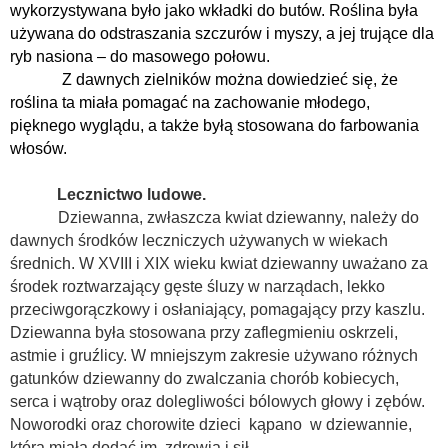
wykorzystywana było jako wkładki do butów. Roślina była
używana do odstraszania szczurów i myszy, a jej trujące dla
ryb nasiona – do masowego połowu.
Z dawnych zielników można dowiedzieć się, że
roślina ta miała pomagać na zachowanie młodego,
pięknego wyglądu, a także byłą stosowana do farbowania
włosów.
Lecznictwo ludowe.
Dziewanna, zwłaszcza kwiat dziewanny, należy do
dawnych środków leczniczych używanych w wiekach
średnich.
W XVIII i XIX wieku kwiat dziewanny uważano za
środek roztwarzający gęste śluzy w narządach, lekko
przeciwgorączkowy i osłaniający, pomagający przy kaszlu.
Dziewanna była stosowana przy zaflegmieniu oskrzeli,
astmie i gruźlicy.
W mniejszym zakresie używano różnych
gatunków dziewanny do zwalczania chorób kobiecych,
serca i wątroby oraz dolegliwości bólowych głowy i zębów.
Noworodki oraz chorowite dzieci kąpano w dziewannie,
która miała dodać im zdrowia i sił.