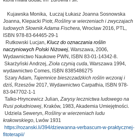
Kujawska Monika, Łuczaj Łukasz Joanna Sosnowska
Joanna, Klepacki Piotr,
Rośliny w wierzeniach i zwyczajach
ludowych Słownik Adama Fischera
, Wrocław 2016, PTL,
ISBN 978-83-64465-29-1
utkowski Lucjan,
Klucz do oznaczania roślin
naczyniowych Polski Niżowej
, Warszawa, 2006,
Wydawnictwo Naukowe PWN, ISBN 83-01-14342-8.
Skarżyński Andrzej,
Zioła czynią cuda
, Warszawa 1994,
wydawnictwo Comes, ISBN
8385486275
Szary Adam,
Tajemnice bieszczadzkich roślin wczoraj i
dziś
, Rzeszów 2017, Wydawnictwo Carpathia, ISBN 978-
83-947702-1-1
Talko-Hryncewicz Julian,
Zarysy lecznictwa ludowego na
Rusi południo­wej
, Kraków, 1983, Akademia Umiejętności.
Udziela Seweryn,
Rośliny w wierzeniach ludu
krakowskiego
, Lwów 1931
https://rozanski.li/394/dziewanna-verbascum-w-praktycznej-
fitoterapii/