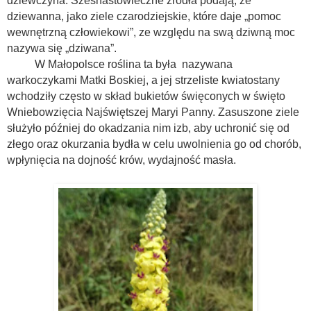
dziewczyna. Szesnastowieczne źródła podają, że
dziewanna, jako ziele czarodziejskie, które daje „pomoc
wewnętrzną człowiekowi”, ze względu
na swą dziwną moc
nazywa się „dziwana”.
W Małopolsce roślina ta była nazywana
warkoczykami Matki Boskiej,
a jej strzeliste kwiatostany
wchodziły często w skład bukietów święconych w święto
Wniebowzięcia Najświętszej Maryi Panny. Zasuszone ziele
służyło później do okadzania nim izb, aby uchro­nić się od
złego oraz okurzania bydła w celu uwolnienia go od cho­rób,
wpłynięcia na dojność krów, wy­dajność masła.