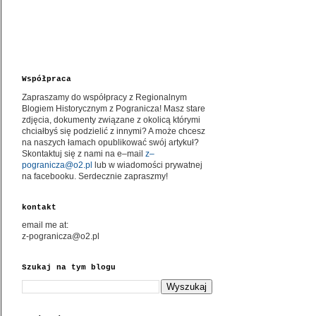
Współpraca
Zapraszamy do współpracy z Regionalnym
Blogiem Historycznym z Pogranicza! Masz stare
zdjęcia, dokumenty związane z okolicą którymi
chciałbyś się podzielić z innymi? A może chcesz
na naszych łamach opublikować swój artykuł?
Skontaktuj się z nami na e–mail
z–
pogranicza@o2.pl
lub w wiadomości prywatnej
na facebooku. Serdecznie zapraszmy!
kontakt
email me at:
z-pogranicza@o2.pl
Szukaj na tym blogu