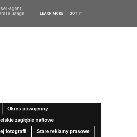
 user-agent
nerate usage
LEARN MORE
GOT IT
Okres powojenny
ielskie zagłębie naftowe
 fotografii
Stare reklamy prasowe