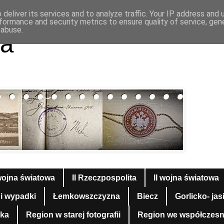
deliver its services and to analyze traffic. Your IP address and
formance and security metrics to ensure quality of service, ge
 abuse.
a
wojna światowa
II Rzeczpospolita
II wojna światowa
 i wypadki
Łemkowszczyzna
Biecz
Gorlicko- jas
yka
Region w starej fotografii
Region we współczesnej