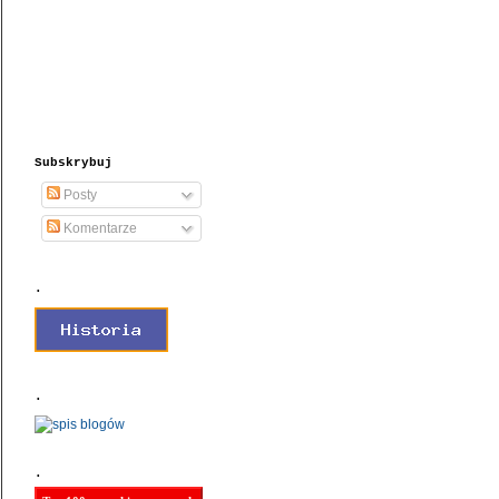
Subskrybuj
Posty
Komentarze
.
.
.