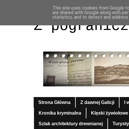
This site uses cookies from Google to 
are shared with Google along with per
statistics, and to detect and address
Z pogranicz
Strona Główna
Z dawnej Galicji
I 
Kronika kryminalna
Klęski żywiołowe
Szlak architektury drewnianej
Turyst