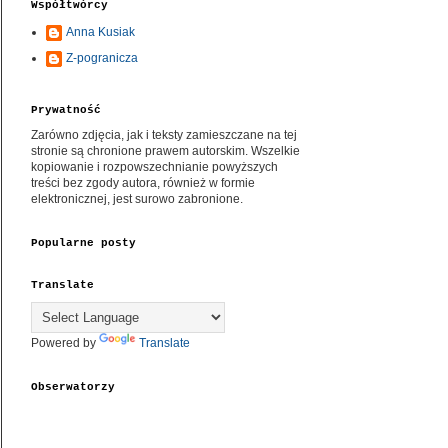
Współtwórcy
Anna Kusiak
Z-pogranicza
Prywatność
Zarówno zdjęcia, jak i teksty zamieszczane na tej
stronie są chronione prawem autorskim. Wszelkie
kopiowanie i rozpowszechnianie powyższych
treści bez zgody autora, również w formie
elektronicznej, jest surowo zabronione.
Popularne posty
Translate
Powered by
Translate
Obserwatorzy