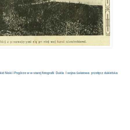
id Niski i Pogórze w w starej fotografii
,
Dukla
,
I wojna światowa
,
przełęcz dukielska