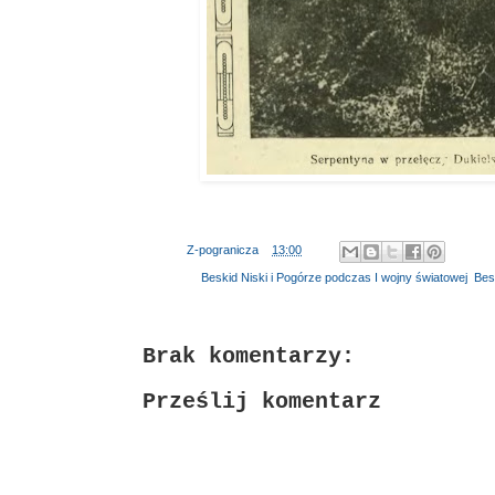
Autor:
Z-pogranicza
o
13:00
Etykiety:
Beskid Niski i Pogórze podczas I wojny światowej
,
Besk
Brak komentarzy:
Prześlij komentarz