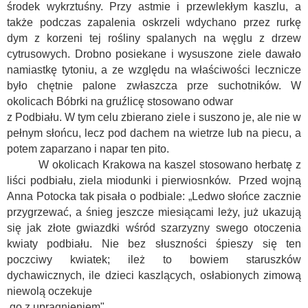
środek wykrztuśny. Przy astmie i przewlekłym kaszlu, a
także podczas zapalenia oskrzeli wdychano przez rurkę
dym z korzeni tej rośliny spalanych na węglu z drzew
cytrusowych. Drobno posiekane i wysuszone ziele dawało
namiastkę tytoniu, a ze względu na właściwości lecznicze
było chętnie palone zwłaszcza prze suchotników. W
okolicach Bóbrki na gruźlicę stosowano odwar
z Podbiału. W tym celu zbierano ziele i suszono je, ale nie w
pełnym słońcu, lecz pod dachem na wietrze lub na piecu, a
potem zaparzano i napar ten pito.
W okolicach Krakowa na kaszel stosowano herbatę z
liści podbiału, ziela miodunki i pierwiosnków.
Przed wojną
Anna Potocka tak pisała o podbiale: „Ledwo słońce zacznie
przygrzewać, a śnieg jeszcze miesiącami leży, już ukazują
się jak złote gwiazdki wśród szarzyzny swego otoczenia
kwiaty podbiału. Nie bez słuszności śpieszy się ten
poczciwy kwiatek; ileż to bowiem staruszków
dychawicznych, ile dzieci kaszlących, osłabionych zimową
niewolą oczekuje
go z upragnieniem".