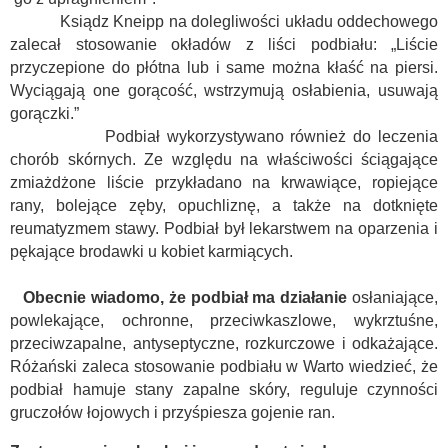
Ksiądz Kneipp na dolegliwości układu oddechowego
zalecał stosowanie okładów z liści podbiału: „Liście
przyczepione do płótna lub i same można kłaść na piersi.
Wyciągają one gorącość, wstrzymują osłabienia, usuwają
gorączki.”
Podbiał wykorzystywano również do leczenia
chorób skórnych. Ze względu na właściwości ściągające
zmiażdżone liście przykładano na krwawiące, ropiejące
rany, bolejące zęby, opuchliznę, a także na dotknięte
reumatyzmem stawy. Podbiał był lekarstwem na oparzenia i
pękające brodawki u kobiet karmiących.
Obecnie wiadomo, że podbiał ma działanie
osłaniające,
powlekające, ochronne, przeciwkaszlowe, wykrztuśne,
przeciwzapalne, antyseptyczne, rozkurczowe
i odkażające.
Różański zaleca stosowanie podbiału w Warto wiedzieć, że
podbiał hamuje stany zapalne skóry, reguluje czynności
gruczołów łojowych
i przyśpiesza gojenie ran.