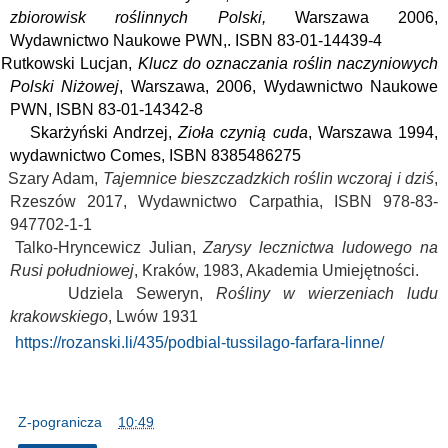
zbiorowisk roślinnych Polski,
Warszawa 2006,
Wydawnictwo Naukowe PWN,. ISBN 83-01-14439-4
utkowski Lucjan,
Klucz do oznaczania roślin naczyniowych
Polski Niżowej
, Warszawa, 2006, Wydawnictwo Naukowe
PWN, ISBN 83-01-14342-8
karżyński Andrzej,
Zioła czynią cuda
, Warszawa 1994,
wydawnictwo Comes, ISBN
8385486275
Szary Adam,
Tajemnice bieszczadzkich roślin wczoraj i dziś
,
Rzeszów 2017, Wydawnictwo Carpathia, ISBN 978-83-
947702-1-1
Talko-Hryncewicz Julian,
Zarysy lecznictwa ludowego na
Rusi południo­wej
, Kraków, 1983, Akademia Umiejętności.
Udziela Seweryn,
Rośliny w wierzeniach ludu
krakowskiego
, Lwów 1931
https://rozanski.li/435/podbial-tussilago-farfara-linne/
Z-pogranicza
o
10:49