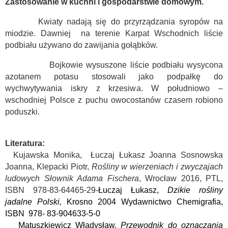
Zastosowanie w kuchni i gospodarstwie domowym.
Kwiaty nadają się do przyrządzania syropów na
miodzie. Dawniej
na terenie Karpat Wschodnich liście
podbiału używano do zawijania gołąbków.
Bojkowie wysuszone liście podbiału wysycona
azotanem potasu stosowali jako podpałkę do
wychwytywania iskry z krzesiwa. W południowo –
wschodniej Polsce z puchu owocostanów czasem robiono
poduszki.
Literatura:
Kujawska Monika,
Łuczaj Łukasz Joanna Sosnowska
Joanna, Klepacki Piotr,
Rośliny w wierzeniach i zwyczajach
ludowych Słownik Adama Fischera
, Wrocław 2016, PTL,
ISBN 978-83-64465-29-
Łuczaj Łukasz,
Dzikie rośliny
jadalne Polski,
Krosno 2004 Wydawnictwo Chemigrafia,
ISBN
978- 83-904633-5-0
atuszkiewicz Władysław,
Przewodnik do oznaczania