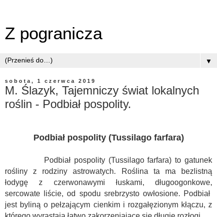
Z pogranicza
▼
sobota, 1 czerwca 2019
M. Ślazyk, Tajemniczy świat lokalnych
roślin - Podbiał pospolity.
Podbiał pospolity (Tussilago farfara)
Podbiał pospolity (Tussilago farfara) to gatunek
rośliny z rodziny astrowatych. Roślina ta ma bezlistną
łodygę z czerwonawymi łuskami, długoogonkowe,
sercowate liście, od spodu srebrzysto owłosione. Podbiał
jest byliną o pełzającym cienkim i rozgałęzionym kłączu, z
którego wyrastają łatwo zakorzeniające się długie rozłogi.