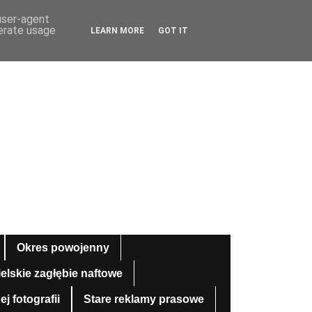
 user-agent
nerate usage
LEARN MORE
GOT IT
Okres powojenny
ielskie zagłębie naftowe
 fotografii
Stare reklamy prasowe