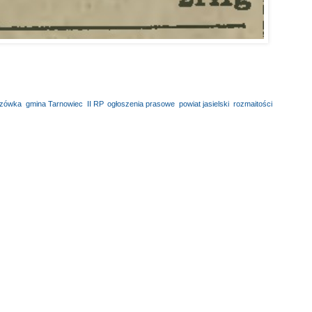
ezówka
,
gmina Tarnowiec
,
II RP
,
ogłoszenia prasowe
,
powiat jasielski
,
rozmaitości