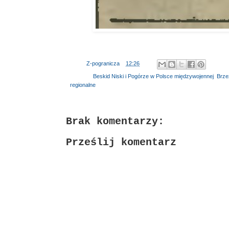
Autor:
Z-pogranicza
o
12:26
Etykiety:
Beskid Niski i Pogórze w Polsce międzywojennej
,
Brz
regionalne
Brak komentarzy:
Prześlij komentarz