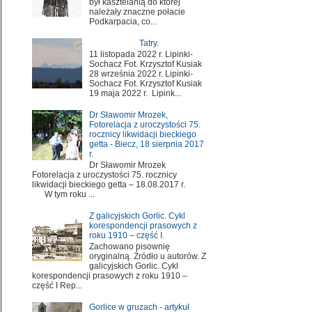
był kasztelanią do której
należały znaczne połacie
Podkarpacia, co...
Tatry.
11 listopada 2022 r. Lipinki-
Sochacz Fot. Krzysztof Kusiak
28 września 2022 r. Lipinki-
Sochacz Fot. Krzysztof Kusiak
19 maja 2022 r. Lipink...
Dr Sławomir Mrozek,
Fotorelacja z uroczystości 75.
rocznicy likwidacji bieckiego
getta - Biecz, 18 sierpnia 2017
r.
Dr Sławomir Mrozek
Fotorelacja z uroczystości 75. rocznicy
likwidacji bieckiego getta – 18.08.2017 r.
W tym roku ...
Z galicyjskich Gorlic. Cykl
korespondencji prasowych z
roku 1910 – część I.
Zachowano pisownię
oryginalną. Źródło u autorów. Z
galicyjskich Gorlic. Cykl
korespondencji prasowych z roku 1910 –
część I Rep...
Gorlice w gruzach - artykuł