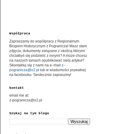
Współpraca
Zapraszamy do współpracy z Regionalnym
Blogiem Historycznym z Pogranicza! Masz stare
zdjęcia, dokumenty związane z okolicą którymi
chciałbyś się podzielić z innymi? A może chcesz
na naszych łamach opublikować swój artykuł?
Skontaktuj się z nami na e–mail
z–
pogranicza@o2.pl
lub w wiadomości prywatnej
na facebooku. Serdecznie zapraszmy!
kontakt
email me at:
z-pogranicza@o2.pl
Szukaj na tym blogu