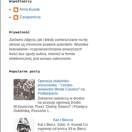
Współtwórcy
Anna Kusiak
Z-pogranicza
Prywatność
Zarówno zdjęcia, jak i teksty zamieszczane na tej
stronie są chronione prawem autorskim. Wszelkie
kopiowanie i rozpowszechnianie powyższych
treści bez zgody autora, również w formie
elektronicznej, jest surowo zabronione.
Popularne posty
Operacja dukielsko-
preszowska - "czesko-
słowackie Monte Cassino" na
Podkarpaciu
Żołnierze radzieccy w drodze
na pozycję ogniową źródło:
W.Szymczyk, Przez "Dolinę Śmierci" i Przełęcz
Dukielską, Rzeszów 1...
Kat z Biecza
Kat z Biecz. Szkic: A. Kusiak Co
najmniej od końca XII w. Biecz