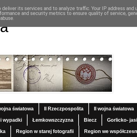
deliver its services and to analyze traffic. Your IP address and
formance and security metrics to ensure quality of service, ge
 abuse.
a
wojna światowa
II Rzeczpospolita
II wojna światowa
 i wypadki
Łemkowszczyzna
Biecz
Gorlicko- jas
yka
Region w starej fotografii
Region we współczesnej