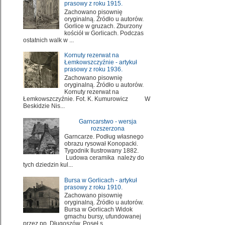
prasowy z roku 1915.
Zachowano pisownię
oryginalną. Źródło u autorów.
Gorlice w gruzach. Zburzony
kościół w Gorlicach. Podczas
ostatnich walk w ...
Kornuty rezerwat na
Łemkowszczyźnie - artykuł
prasowy z roku 1936.
Zachowano pisownię
oryginalną. Źródło u autorów.
Kornuty rezerwat na
Łemkowszczyźnie. Fot. K. Kumurowicz W
Beskidzie Nis...
Garncarstwo - wersja
rozszerzona
Garncarze. Podług własnego
obrazu rysował Konopacki.
Tygodnik Ilustrowany 1882.
Ludowa ceramika należy do
tych dziedzin kul...
Bursa w Gorlicach - artykuł
prasowy z roku 1910.
Zachowano pisownię
oryginalną. Źródło u autorów.
Bursa w Gorlicach Widok
gmachu bursy, ufundowanej
przez pp. Długoszów. Poseł s...