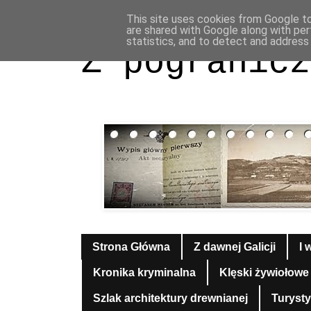
This site uses cookies from Google to 
are shared with Google along with per
statistics, and to detect and address
Z pogranicz
Strona Główna
Z dawnej Galicji
I 
Kronika kryminalna
Klęski żywiołowe
Szlak architektury drewnianej
Turyst