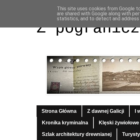
This site uses cookies from Google to 
are shared with Google along with per
statistics, and to detect and address
Z pogranicz
Strona Główna
Z dawnej Galicji
I 
Kronika kryminalna
Klęski żywiołowe
Szlak architektury drewnianej
Turyst