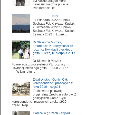
był kasztelanią do której
należały znaczne połacie
Podkarpacia, co...
Tatry.
11 listopada 2022 r. Lipinki-
Sochacz Fot. Krzysztof Kusiak
28 września 2022 r. Lipinki-
Sochacz Fot. Krzysztof Kusiak
19 maja 2022 r. Lipink...
Dr Sławomir Mrozek,
Fotorelacja z uroczystości 75.
rocznicy likwidacji bieckiego
getta - Biecz, 18 sierpnia 2017
r.
Dr Sławomir Mrozek
Fotorelacja z uroczystości 75. rocznicy
likwidacji bieckiego getta – 18.08.2017 r.
W tym roku ...
Z galicyjskich Gorlic. Cykl
korespondencji prasowych z
roku 1910 – część I.
Zachowano pisownię
oryginalną. Źródło u autorów. Z
galicyjskich Gorlic. Cykl
korespondencji prasowych z roku 1910 –
część I Rep...
Gorlice w gruzach - artykuł