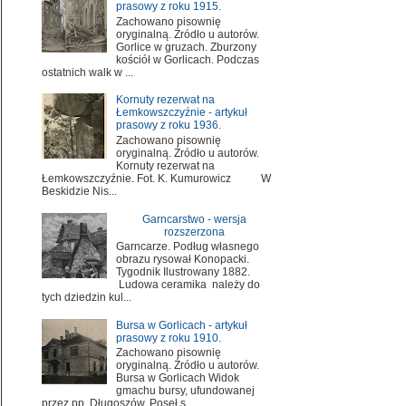
prasowy z roku 1915.
Zachowano pisownię
oryginalną. Źródło u autorów.
Gorlice w gruzach. Zburzony
kościół w Gorlicach. Podczas
ostatnich walk w ...
Kornuty rezerwat na
Łemkowszczyźnie - artykuł
prasowy z roku 1936.
Zachowano pisownię
oryginalną. Źródło u autorów.
Kornuty rezerwat na
Łemkowszczyźnie. Fot. K. Kumurowicz W
Beskidzie Nis...
Garncarstwo - wersja
rozszerzona
Garncarze. Podług własnego
obrazu rysował Konopacki.
Tygodnik Ilustrowany 1882.
Ludowa ceramika należy do
tych dziedzin kul...
Bursa w Gorlicach - artykuł
prasowy z roku 1910.
Zachowano pisownię
oryginalną. Źródło u autorów.
Bursa w Gorlicach Widok
gmachu bursy, ufundowanej
przez pp. Długoszów. Poseł s...