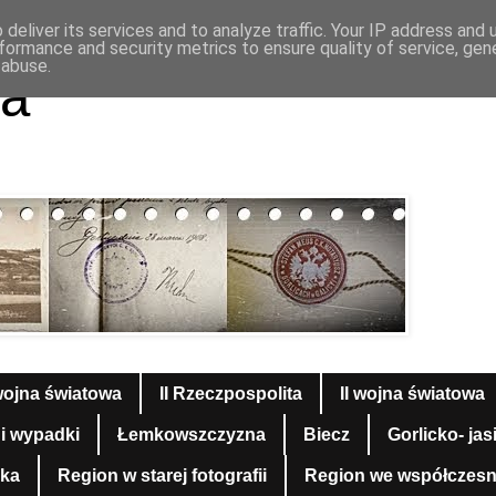
deliver its services and to analyze traffic. Your IP address and
formance and security metrics to ensure quality of service, ge
 abuse.
a
wojna światowa
II Rzeczpospolita
II wojna światowa
 i wypadki
Łemkowszczyzna
Biecz
Gorlicko- jas
yka
Region w starej fotografii
Region we współczesnej