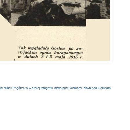
d Niski i Pogórze w w starej fotografii
,
bitwa pod Gorlicami
,
bitwa pod Gorlicami-