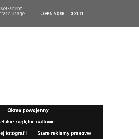
 user-agent
nerate usage
LEARN MORE
GOT IT
Okres powojenny
ielskie zagłębie naftowe
 fotografii
Stare reklamy prasowe