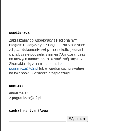
Współpraca
Zapraszamy do współpracy z Regionalnym
Blogiem Historycznym z Pogranicza! Masz stare
zdjęcia, dokumenty związane z okolicą którymi
chciałbyś się podzielić z innymi? A może chcesz
na naszych łamach opublikować swój artykuł?
Skontaktuj się z nami na e–mail
z–
pogranicza@o2.pl
lub w wiadomości prywatnej
na facebooku. Serdecznie zapraszmy!
kontakt
email me at:
z-pogranicza@o2.pl
Szukaj na tym blogu