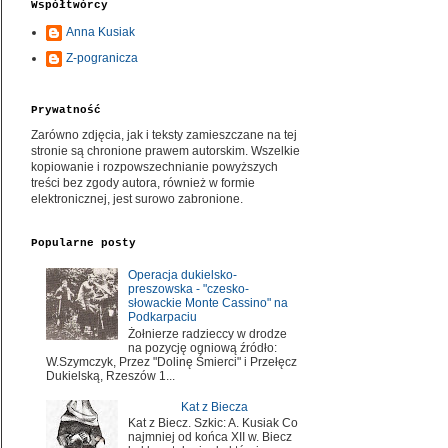
Współtwórcy
Anna Kusiak
Z-pogranicza
Prywatność
Zarówno zdjęcia, jak i teksty zamieszczane na tej
stronie są chronione prawem autorskim. Wszelkie
kopiowanie i rozpowszechnianie powyższych
treści bez zgody autora, również w formie
elektronicznej, jest surowo zabronione.
Popularne posty
Operacja dukielsko-
preszowska - "czesko-
słowackie Monte Cassino" na
Podkarpaciu
Żołnierze radzieccy w drodze
na pozycję ogniową źródło:
W.Szymczyk, Przez "Dolinę Śmierci" i Przełęcz
Dukielską, Rzeszów 1...
Kat z Biecza
Kat z Biecz. Szkic: A. Kusiak Co
najmniej od końca XII w. Biecz