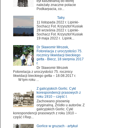
był kasztelanią do której
należały znaczne połacie
Podkarpacia, co...
Tatry.
11 listopada 2022 r. Lipinki-
Sochacz Fot. Krzysztof Kusiak
28 września 2022 r. Lipinki-
Sochacz Fot. Krzysztof Kusiak
19 maja 2022 r. Lipink...
Dr Sławomir Mrozek,
Fotorelacja z uroczystości 75.
rocznicy likwidacji bieckiego
getta - Biecz, 18 sierpnia 2017
r.
Dr Sławomir Mrozek
Fotorelacja z uroczystości 75. rocznicy
likwidacji bieckiego getta – 18.08.2017 r.
W tym roku ...
Z galicyjskich Gorlic. Cykl
korespondencji prasowych z
roku 1910 – część I.
Zachowano pisownię
oryginalną. Źródło u autorów. Z
galicyjskich Gorlic. Cykl
korespondencji prasowych z roku 1910 –
część I Rep...
Gorlice w gruzach - artykuł