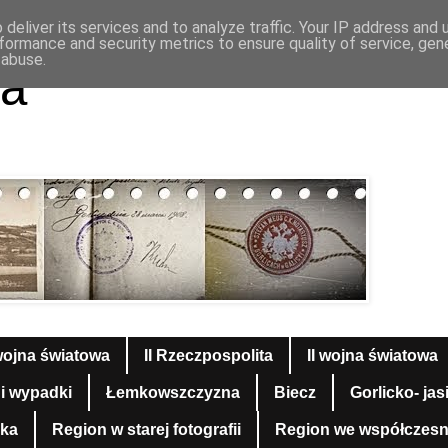
deliver its services and to analyze traffic. Your IP address and
formance and security metrics to ensure quality of service, ge
 abuse.
a
wojna światowa
II Rzeczpospolita
II wojna światowa
 i wypadki
Łemkowszczyzna
Biecz
Gorlicko- jas
yka
Region w starej fotografii
Region we współczesnej