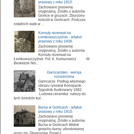
prasowy z roku 1915.
Zachowano pisownię
oryginalną. Źródło u autorów.
Gorlice w gruzach. Zburzony
kościół w Gorlicach. Podczas
ostatnich walk w ...
Kornuty rezerwat na
Łemkowszczyźnie - artykuł
prasowy z roku 1936.
Zachowano pisownię
oryginalną. Źródło u autorów.
Kornuty rezerwat na
Łemkowszczyźnie. Fot. K. Kumurowicz W
Beskidzie Nis...
Garncarstwo - wersja
rozszerzona
Garncarze. Podług własnego
obrazu rysował Konopacki.
Tygodnik Ilustrowany 1882.
Ludowa ceramika należy do
tych dziedzin kul...
Bursa w Gorlicach - artykuł
prasowy z roku 1910.
Zachowano pisownię
oryginalną. Źródło u autorów.
Bursa w Gorlicach Widok
gmachu bursy, ufundowanej
przez pp. Długoszów. Poseł s...