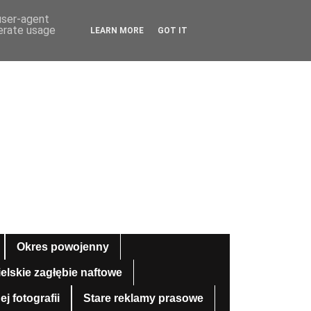
 user-agent
nerate usage
LEARN MORE
GOT IT
Okres powojenny
ielskie zagłębie naftowe
 fotografii
Stare reklamy prasowe