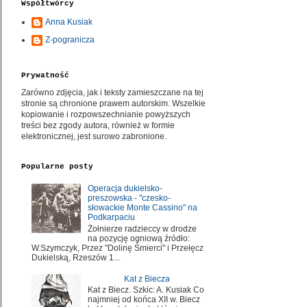
Współtwórcy
Anna Kusiak
Z-pogranicza
Prywatność
Zarówno zdjęcia, jak i teksty zamieszczane na tej
stronie są chronione prawem autorskim. Wszelkie
kopiowanie i rozpowszechnianie powyższych
treści bez zgody autora, również w formie
elektronicznej, jest surowo zabronione.
Popularne posty
Operacja dukielsko-
preszowska - "czesko-
słowackie Monte Cassino" na
Podkarpaciu
Żołnierze radzieccy w drodze
na pozycję ogniową źródło:
W.Szymczyk, Przez "Dolinę Śmierci" i Przełęcz
Dukielską, Rzeszów 1...
Kat z Biecza
Kat z Biecz. Szkic: A. Kusiak Co
najmniej od końca XII w. Biecz