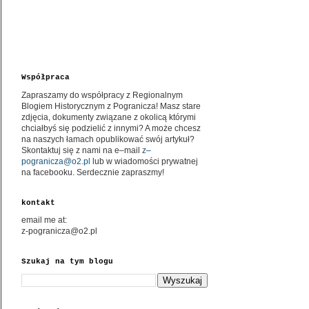
Współpraca
Zapraszamy do współpracy z Regionalnym
Blogiem Historycznym z Pogranicza! Masz stare
zdjęcia, dokumenty związane z okolicą którymi
chciałbyś się podzielić z innymi? A może chcesz
na naszych łamach opublikować swój artykuł?
Skontaktuj się z nami na e–mail
z–
pogranicza@o2.pl
lub w wiadomości prywatnej
na facebooku. Serdecznie zapraszmy!
kontakt
email me at:
z-pogranicza@o2.pl
Szukaj na tym blogu