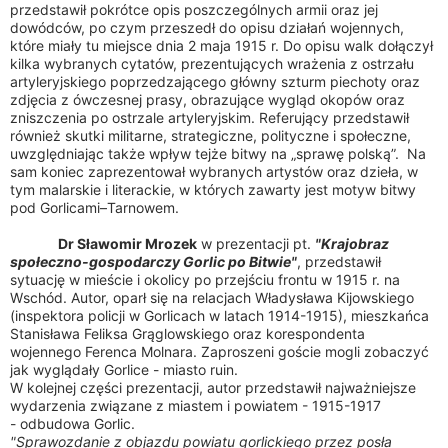
przedstawił pokrótce opis poszczególnych armii oraz jej
dowódców, po czym przeszedł do opisu działań wojennych,
które miały tu miejsce dnia 2 maja 1915 r. Do opisu walk dołączył
kilka wybranych cytatów, prezentujących wrażenia z ostrzału
artyleryjskiego poprzedzającego główny szturm piechoty oraz
zdjęcia z ówczesnej prasy, obrazujące wygląd okopów oraz
zniszczenia po ostrzale artyleryjskim. Referujący przedstawił
również skutki militarne, strategiczne, polityczne i społeczne,
uwzględniając także wpływ tejże bitwy na „sprawę polską”.
Na
sam koniec zaprezentował wybranych artystów oraz dzieła, w
tym malarskie i literackie, w których zawarty jest motyw bitwy
pod Gorlicami–Tarnowem.
Dr Sławomir Mrozek
w prezentacji pt.
"Krajobraz
społeczno-gospodarczy Gorlic po Bitwie"
, przedstawił
sytuację w mieście i okolicy po przejściu frontu w 1915 r. na
Wschód. Autor, oparł się na relacjach Władysława Kijowskiego
(inspektora policji w Gorlicach w latach 1914-1915), mieszkańca
Stanisława Feliksa Grąglowskiego oraz korespondenta
wojennego Ferenca Molnara. Zaproszeni goście mogli zobaczyć
jak wyglądały Gorlice - miasto ruin.
W kolejnej części prezentacji, autor przedstawił najważniejsze
wydarzenia związane z miastem i powiatem - 1915-1917
- odbudowa Gorlic.
"Sprawozdanie z objazdu powiatu gorlickiego przez posła