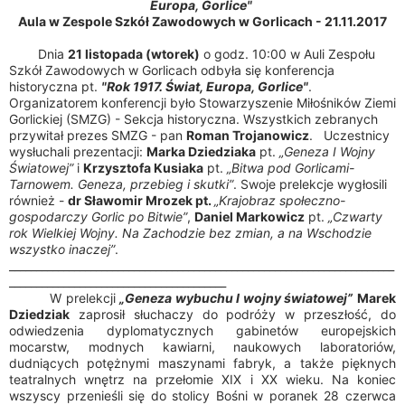
Europa, Gorlice"
Aula w Zespole Szkół Zawodowych w Gorlicach - 21.11.2017
Dnia
21 listopada (wtorek)
o godz. 10:00 w Auli Zespołu
Szkół Zawodowych w Gorlicach odbyła się konferencja
historyczna pt.
"Rok 1917. Świat, Europa, Gorlice"
.
Organizatorem konferencji było Stowarzyszenie Miłośników Ziemi
Gorlickiej (SMZG) - Sekcja historyczna. Wszystkich zebranych
przywitał prezes SMZG - pan
Roman Trojanowicz
. Uczestnicy
wysłuchali prezentacji:
Marka Dziedziaka
pt.
„Geneza I Wojny
Światowej”
i
Krzysztofa Kusiaka
pt.
„Bitwa pod Gorlicami-
Tarnowem. Geneza, przebieg i skutki”
. Swoje prelekcje wygłosili
również -
dr Sławomir Mrozek pt.
„Krajobraz społeczno-
gospodarczy Gorlic po Bitwie”
,
Daniel Markowicz
pt.
„Czwarty
rok Wielkiej Wojny. Na Zachodzie bez zmian, a na Wschodzie
wszystko inaczej”
.
_______________________________________________________________________
________________________________________
W prelekcji
„Geneza wybuchu I wojny światowej”
Marek
Dziedziak
zaprosił słuchaczy do podróży w przeszłość, do
odwiedzenia dyplomatycznych gabinetów europejskich
mocarstw, modnych kawiarni, naukowych laboratoriów,
dudniących potężnymi maszynami fabryk, a także pięknych
teatralnych wnętrz na przełomie XIX i XX wieku. Na koniec
wszyscy przenieśli się do stolicy Bośni w poranek 28 czerwca