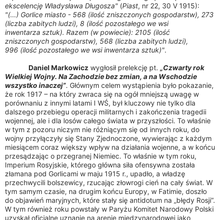
ekscelencję Władysława Długosza"
(
Piast
, nr 22, 30 V 1915):
"(...) Gorlice miasto - 568 (ilość zniszczonych gospodarstw), 273
(liczba zabitych ludzi), 8 (ilość pozostałego we wsi
inwentarza sztuk). Razem (w powiecie): 2105 (ilość
zniszczonych gospodarstw), 568 (liczba zabitych ludzi),
996 (ilość pozostałego we wsi inwentarza sztuk)"
.
Daniel Markowicz
wygłosił prelekcję pt.
„Czwarty rok
Wielkiej Wojny. Na Zachodzie bez zmian, a na Wschodzie
wszystko inaczej”
. Głównym celem wystąpienia było pokazanie,
że rok 1917 – na który zwraca się na ogół mniejszą uwagę w
porównaniu z innymi latami I WŚ, był kluczowy nie tylko dla
dalszego przebiegu operacji militarnych i zakończenia tragedii
wojennej, ale i dla losów całego świata w przyszłości. To właśnie
w tym z pozoru niczym nie różniącym się od innych roku, do
wojny przyłączyły się Stany Zjednoczone, wywierając z każdym
miesiącem coraz większy wpływ na działania wojenne, a w końcu
przesądzając o przegranej Niemiec. To właśnie w tym roku,
Imperium Rosyjskie, którego główna siła ofensywna została
złamana pod Gorlicami w maju 1915 r., upadło, a władzę
przechwycili bolszewicy, rzucając złowrogi cień na cały świat. W
tym samym czasie, na drugim końcu Europy, w Fatimie, doszło
do objawień maryjnych, które stały się antidotum na „błędy Rosji”.
W tym również roku powstały w Paryżu Komitet Narodowy Polski
uzyskał oficjalne uznanie na arenie międzynarodowej jako