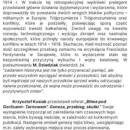
1914 r. W trakcie tej retrospekcyjnej wędrówki prelegent
przedstawił główne działania dyplomatyczne i wydarzenia, które
doprowadziły do powstania dwóch wrogich bloków polityczno –
militarnych w Europie: Trójprzymierza i Trójporozumienia oraz
konflikty, które je podzieliły, poświęcając sporą część
wypowiedzi kwestii bałkańskiej. Zwrócił uwagę na kwestie
rozwoju technologicznego i wyścigu zbrojeń oraz nastrojów
społecznych, które pchnęły narody europejskie do krwawego
konfliktu w latach 1914 – 1918. Słuchacze, mieli możność poznać
dość szczegółowo przebieg zamachu na arcyksięcia Franciszka
Ferdynanda w Sarajewie, które to wydarzenie stało się
bezpośrednią przyczyną wybuchu I wojny światowej. W
podsumowaniu
M. Dziedziak
stwierdził, że
"zadaniem historyka jest nie tylko przywracać pamięć, ale
przede wszystkim wyciągać wnioski z przeszłości, tak abyśmy
byli mądrzejsi od naszych przodków sprzed wieku odrzucając
naiwne przekonanie, że wojna może prowadzić do odrodzenia i
pozytywnych zmian"
.
Krzysztof Kusiak
przedstawił referat
„Bitwa pod
Gorlicami– Tarnowem”. Geneza, przebieg, skutki.”
Swoje
wystąpienie rozpoczął od zakreślania ram czasowych tego
starcia, które bywają nieścisłe, w zależności od konkretnych
publikacji. Następnie omówił genezę tejże bitwy, uwzględniając
m.in. zalety wybranego miejsca oraz proces planowania,