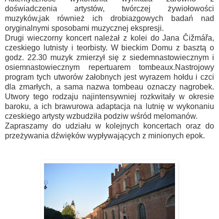
doświadczenia artystów, twórczej żywiołowości
muzyków,jak również ich drobiazgowych badań nad
oryginalnymi sposobami muzycznej ekspresji.
Drugi wieczorny koncert należał z kolei do Jana Čižmářa,
czeskiego lutnisty i teorbisty. W bieckim Domu z basztą o
godz. 22.30 muzyk zmierzył się z siedemnastowiecznym i
osiemnastowiecznym repertuarem tombeaux.Nastrojowy
program tych utworów żałobnych jest wyrazem hołdu i czci
dla zmarłych, a sama nazwa tombeau oznaczy nagrobek.
Utwory tego rodzaju najintensywniej rozkwitały w okresie
baroku, a ich brawurowa adaptacja na lutnię w wykonaniu
czeskiego artysty wzbudziła podziw wśród melomanów.
Zapraszamy do udziału w kolejnych koncertach oraz do
przeżywania dźwięków wypływających z minionych epok.