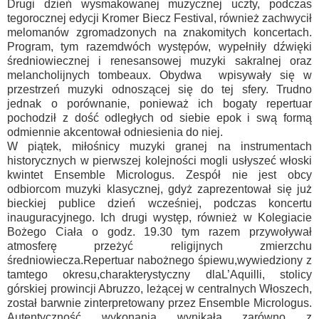
Drugi dzień wysmakowanej muzycznej uczty, podczas
tegorocznej edycji Kromer Biecz Festival, również zachwycił
melomanów zgromadzonych na znakomitych koncertach.
Program, tym razemdwóch występów, wypełniły dźwięki
średniowiecznej i renesansowej muzyki sakralnej oraz
melancholijnych tombeaux. Obydwa wpisywały się w
przestrzeń muzyki odnoszącej się do tej sfery. Trudno
jednak o porównanie, ponieważ ich bogaty repertuar
pochodził z dość odległych od siebie epok i swą formą
odmiennie akcentował odniesienia do niej.
W piątek, miłośnicy muzyki granej na instrumentach
historycznych w pierwszej kolejności mogli usłyszeć włoski
kwintet Ensemble Micrologus. Zespół nie jest obcy
odbiorcom muzyki klasycznej, gdyż zaprezentował się już
bieckiej publice dzień wcześniej, podczas koncertu
inauguracyjnego. Ich drugi występ, również w Kolegiacie
Bożego Ciała o godz. 19.30 tym razem przywoływał
atmosferę przeżyć religijnych zmierzchu
średniowiecza.Repertuar nabożnego śpiewu,wywiedziony z
tamtego okresu,charakterystyczny dlaL’Aquilli, stolicy
górskiej prowincji Abruzzo, leżącej w centralnych Włoszech,
został barwnie zinterpretowany przez Ensemble Micrologus.
Autentyczność wykonania wynikała zarówno z