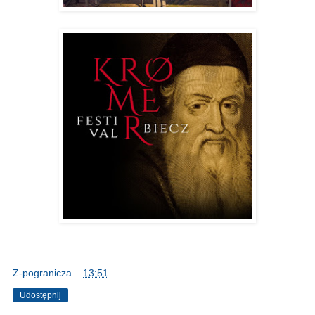
Z-pogranicza
o
13:51
Udostępnij