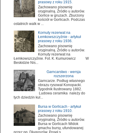
prasowy z roku 1915.
Zachowano pisownię
oryginalną. Źródło u autorów.
Gorlice w gruzach. Zburzony
kościół w Gorlicach. Podczas
ostatnich walk w ...
Kornuty rezerwat na
Łemkowszczyźnie - artykuł
prasowy z roku 1936.
Zachowano pisownię
oryginalną. Źródło u autorów.
Kornuty rezerwat na
Łemkowszczyźnie. Fot. K. Kumurowicz W
Beskidzie Nis...
Garncarstwo - wersja
rozszerzona
Garncarze. Podług własnego
obrazu rysował Konopacki.
Tygodnik Ilustrowany 1882.
Ludowa ceramika należy do
tych dziedzin kul...
Bursa w Gorlicach - artykuł
prasowy z roku 1910.
Zachowano pisownię
oryginalną. Źródło u autorów.
Bursa w Gorlicach Widok
gmachu bursy, ufundowanej
przez pp. Długoszów. Poseł s...