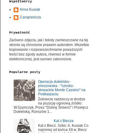
Współtwórcy
Anna Kusiak
Z-pogranicza
Prywatność
Zarówno zdjęcia, jak i teksty zamieszczane na tej
stronie są chronione prawem autorskim. Wszelkie
kopiowanie i rozpowszechnianie powyższych
treści bez zgody autora, również w formie
elektronicznej, jest surowo zabronione.
Popularne posty
Operacja dukielsko-
preszowska - "czesko-
słowackie Monte Cassino" na
Podkarpaciu
Żołnierze radzieccy w drodze
na pozycję ogniową źródło:
W.Szymczyk, Przez "Dolinę Śmierci" i Przełęcz
Dukielską, Rzeszów 1...
Kat z Biecza
Kat z Biecz. Szkic: A. Kusiak Co
najmniej od końca XII w. Biecz