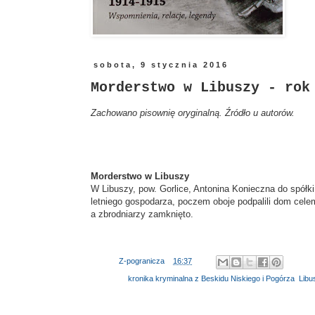
sobota, 9 stycznia 2016
Morderstwo w Libuszy - rok
Zachowano pisownię oryginalną. Źródło u autorów.
Morderstwo w Libuszy
W Libuszy, pow. Gorlice, Antonina Konieczna do spół
letniego gospodarza, poczem oboje podpalili dom cele
a zbrodniarzy zamknięto.
Autor:
Z-pogranicza
o
16:37
Etykiety:
kronika kryminalna z Beskidu Niskiego i Pogórza
,
Libu