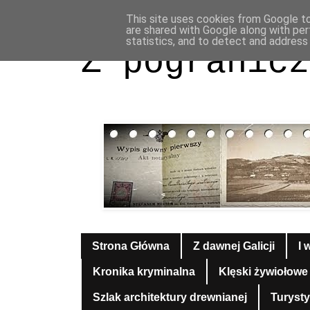
This site uses cookies from Google to 
are shared with Google along with per
statistics, and to detect and address
Z pogranicz
Strona Główna
Z dawnej Galicji
I 
Kronika kryminalna
Klęski żywiołowe
Szlak architektury drewnianej
Turyst