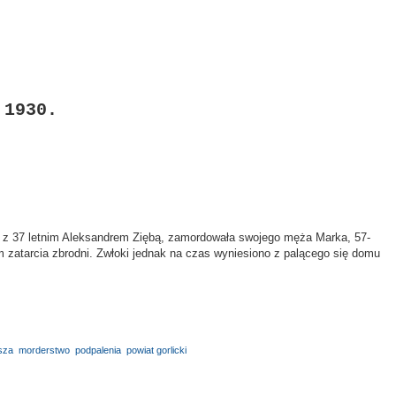
 1930.
ki z 37 letnim Aleksandrem Ziębą, zamordowała swojego męża Marka, 57-
m zatarcia zbrodni. Zwłoki jednak na czas wyniesiono z palącego się domu
sza
,
morderstwo
,
podpalenia
,
powiat gorlicki