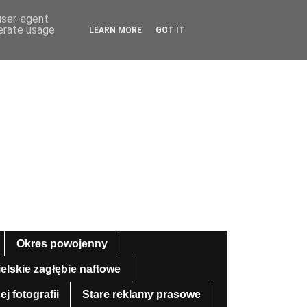
 user-agent
nerate usage
LEARN MORE
GOT IT
Okres powojenny
ielskie zagłębie naftowe
 fotografii
Stare reklamy prasowe