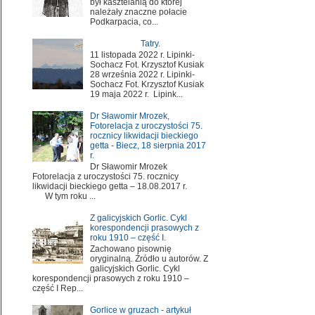
był kasztelanią do której
należały znaczne połacie
Podkarpacia, co...
Tatry.
11 listopada 2022 r. Lipinki-
Sochacz Fot. Krzysztof Kusiak
28 września 2022 r. Lipinki-
Sochacz Fot. Krzysztof Kusiak
19 maja 2022 r. Lipink...
Dr Sławomir Mrozek,
Fotorelacja z uroczystości 75.
rocznicy likwidacji bieckiego
getta - Biecz, 18 sierpnia 2017
r.
Dr Sławomir Mrozek
Fotorelacja z uroczystości 75. rocznicy
likwidacji bieckiego getta – 18.08.2017 r.
W tym roku ...
Z galicyjskich Gorlic. Cykl
korespondencji prasowych z
roku 1910 – część I.
Zachowano pisownię
oryginalną. Źródło u autorów. Z
galicyjskich Gorlic. Cykl
korespondencji prasowych z roku 1910 –
część I Rep...
Gorlice w gruzach - artykuł