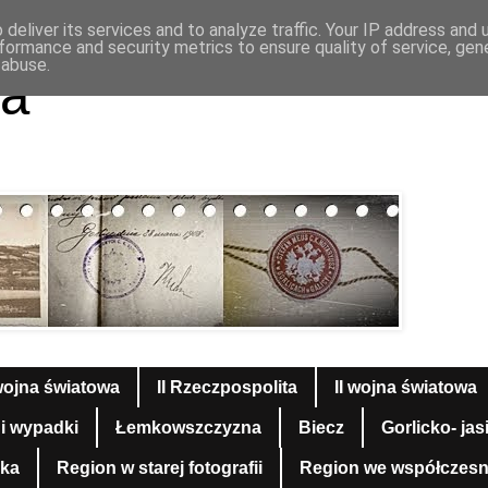
deliver its services and to analyze traffic. Your IP address and
formance and security metrics to ensure quality of service, ge
 abuse.
a
wojna światowa
II Rzeczpospolita
II wojna światowa
 i wypadki
Łemkowszczyzna
Biecz
Gorlicko- jas
yka
Region w starej fotografii
Region we współczesnej