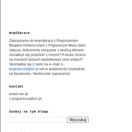
Współpraca
Zapraszamy do współpracy z Regionalnym
Blogiem Historycznym z Pogranicza! Masz stare
zdjęcia, dokumenty związane z okolicą którymi
chciałbyś się podzielić z innymi? A może chcesz
na naszych łamach opublikować swój artykuł?
Skontaktuj się z nami na e–mail
z–
pogranicza@o2.pl
lub w wiadomości prywatnej
na facebooku. Serdecznie zapraszmy!
kontakt
email me at:
z-pogranicza@o2.pl
Szukaj na tym blogu