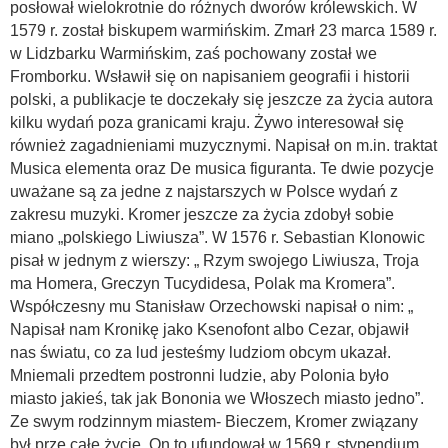
posłował wielokrotnie do różnych dworów królewskich. W
1579 r. został biskupem warmińskim. Zmarł 23 marca 1589 r.
w Lidzbarku Warmińskim, zaś pochowany został we
Fromborku. Wsławił się on napisaniem geografii i historii
polski, a publikacje te doczekały się jeszcze za życia autora
kilku wydań poza granicami kraju. Żywo interesował się
również zagadnieniami muzycznymi. Napisał on m.in. traktat
Musica elementa oraz De musica figuranta. Te dwie pozycje
uważane są za jedne z najstarszych w Polsce wydań z
zakresu muzyki. Kromer jeszcze za życia zdobył sobie
miano „polskiego Liwiusza”. W 1576 r. Sebastian Klonowic
pisał w jednym z wierszy: „ Rzym swojego Liwiusza, Troja
ma Homera, Greczyn Tucydidesa, Polak ma Kromera”.
Współczesny mu Stanisław Orzechowski napisał o nim: „
Napisał nam Kronikę jako Ksenofont albo Cezar, objawił
nas światu, co za lud jesteśmy ludziom obcym ukazał.
Mniemali przedtem postronni ludzie, aby Polonia było
miasto jakieś, tak jak Bononia we Włoszech miasto jedno”.
Ze swym rodzinnym miastem- Bieczem, Kromer związany
był prze całe życie. On to ufundował w 1569 r. stypendium