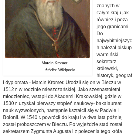
znanych w
całym kraju jak
również i poza
jego granicami.
Do
najwybitniejszyc
h należał biskup
warmiński,
sekretarz
Marcin Kromer
królewski,
źródło: Wikipedia
historyk, geograf
i dyplomata - Marcin Kromer. Urodził się on w Bieczu w
1512 r. w rodzinie mieszczańskiej. Jako szesnastoletni
młodzieniec, wstąpił do Akademii Krakowskiej, gdzie w
1530 r. uzyskał pierwszy stopień naukowy- bakalaureat
nauk wyzwolonych, następnie kształcił się w Padwie i
Bolonii. W 1540 r. powrócił do kraju i w dwa lata później
został proboszczem w Bieczu. Po wyjeździe stąd został
sekretarzem Zygmunta Augusta i z polecenia tego króla