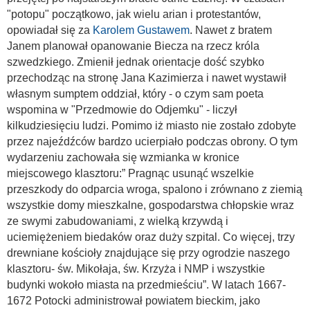
"potopu" początkowo, jak wielu arian i protestantów,
opowiadał się za
Karolem Gustawem
. Nawet z bratem
Janem planował opanowanie Biecza na rzecz króla
szwedzkiego. Zmienił jednak orientacje dość szybko
przechodząc na stronę Jana Kazimierza i nawet wystawił
własnym sumptem oddział, który - o czym sam poeta
wspomina w "Przedmowie do Odjemku" - liczył
kilkudziesięciu ludzi. Pomimo iż miasto nie zostało zdobyte
przez najeźdźców bardzo ucierpiało podczas obrony. O tym
wydarzeniu zachowała się wzmianka w kronice
miejscowego klasztoru:” Pragnąc usunąć wszelkie
przeszkody do odparcia wroga, spalono i zrównano z ziemią
wszystkie domy mieszkalne, gospodarstwa chłopskie wraz
ze swymi zabudowaniami, z wielką krzywdą i
uciemiężeniem biedaków oraz duży szpital. Co więcej, trzy
drewniane kościoły znajdujące się przy ogrodzie naszego
klasztoru- św. Mikołaja, św. Krzyża i NMP i wszystkie
budynki wokoło miasta na przedmieściu”. W latach 1667-
1672 Potocki administrował powiatem bieckim, jako