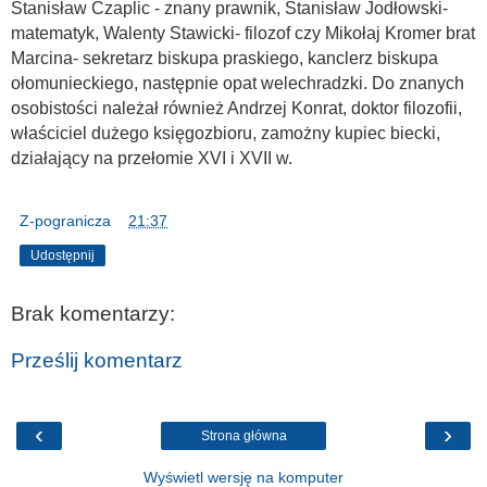
Stanisław Czaplic - znany prawnik, Stanisław Jodłowski-
matematyk, Walenty Stawicki- filozof czy Mikołaj Kromer brat
Marcina- sekretarz biskupa praskiego, kanclerz biskupa
ołomunieckiego, następnie opat welechradzki. Do znanych
osobistości należał również Andrzej Konrat, doktor filozofii,
właściciel dużego księgozbioru, zamożny kupiec biecki,
działający na przełomie XVI i XVII w.
Z-pogranicza
o
21:37
Udostępnij
Brak komentarzy:
Prześlij komentarz
‹
›
Strona główna
Wyświetl wersję na komputer