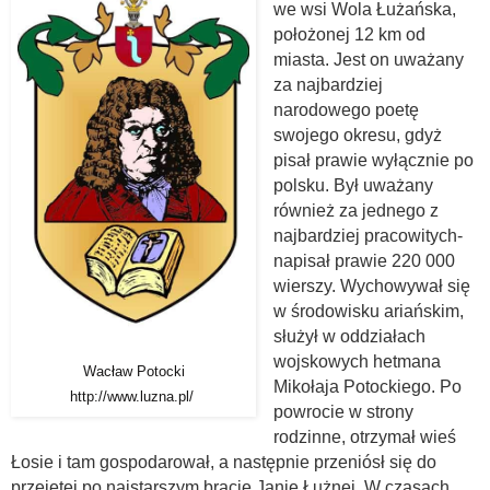
we wsi Wola Łużańska,
położonej 12 km od
miasta. Jest on uważany
za najbardziej
narodowego poetę
swojego okresu, gdyż
pisał prawie wyłącznie po
polsku. Był uważany
również za jednego z
najbardziej pracowitych-
napisał prawie 220 000
wierszy. Wychowywał się
w środowisku ariańskim,
służył w oddziałach
wojskowych hetmana
Wacław Potocki
Mikołaja Potockiego. Po
http://www.luzna.pl/
powrocie w strony
rodzinne, otrzymał wieś
Łosie i tam gospodarował, a następnie przeniósł się do
przejętej po najstarszym bracie Janie Łużnej. W czasach