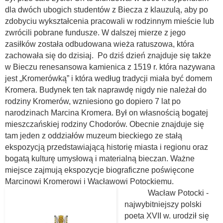
dla dwóch ubogich studentów z Biecza z klauzulą, aby po
zdobyciu wykształcenia pracowali w rodzinnym mieście lub
zwrócili pobrane fundusze. W dalszej mierze z jego
zasiłków została odbudowana wieża ratuszowa, która
zachowała się do dzisiaj. Po dziś dzień znajduje się także
w Bieczu renesansowa kamienica z 1519 r. która nazywana
jest „Kromerówką” i która według tradycji miała być domem
Kromera. Budynek ten tak naprawdę nigdy nie należał do
rodziny Kromerów, wzniesiono go dopiero 7 lat po
narodzinach Marcina Kromera. Był on własnością bogatej
mieszczańskiej rodziny Chodorów. Obecnie znajduje się
tam jeden z oddziałów muzeum bieckiego ze stałą
ekspozycją przedstawiającą historię miasta i regionu oraz
bogatą kulturę umysłową i materialną bieczan. Ważne
miejsce zajmują ekspozycje biograficzne poświęcone
Marcinowi Kromerowi i Wacławowi Potockiemu.
Wacław Potocki -
najwybitniejszy polski
poeta XVII w. urodził się