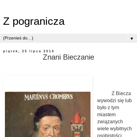
Z pogranicza
▼
piątek, 25 lipca 2014
Znani Bieczanie
Z Biecza
wywodzi się lub
było z tym
miastem
związanych
wiele wybitnych
osobistości