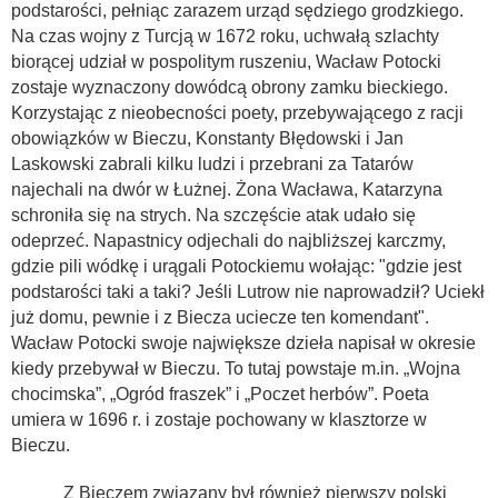
podstarości, pełniąc zarazem urząd sędziego grodzkiego.
Na czas wojny z Turcją w 1672 roku, uchwałą szlachty
biorącej udział w pospolitym ruszeniu, Wacław Potocki
zostaje wyznaczony dowódcą obrony zamku bieckiego.
Korzystając z nieobecności poety, przebywającego z racji
obowiązków w Bieczu, Konstanty Błędowski i Jan
Laskowski zabrali kilku ludzi i przebrani za Tatarów
najechali na dwór w Łużnej. Żona Wacława, Katarzyna
schroniła się na strych. Na szczęście atak udało się
odeprzeć. Napastnicy odjechali do najbliższej karczmy,
gdzie pili wódkę i urągali Potockiemu wołając: "gdzie jest
podstarości taki a taki? Jeśli Lutrow nie naprowadził? Uciekł
już domu, pewnie i z Biecza uciecze ten komendant".
Wacław Potocki swoje największe dzieła napisał w okresie
kiedy przebywał w Bieczu. To tutaj powstaje m.in. „Wojna
chocimska”, „Ogród fraszek” i „Poczet herbów”. Poeta
umiera w 1696 r. i zostaje pochowany w klasztorze w
Bieczu.
Z Bieczem związany był również pierwszy polski