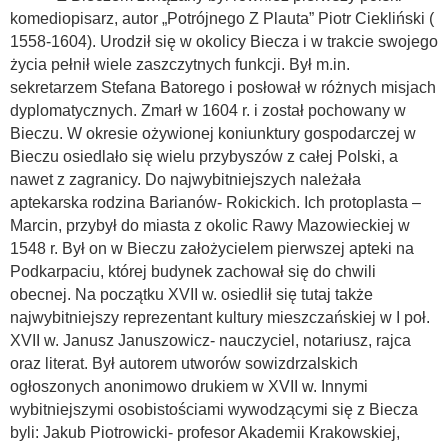
komediopisarz, autor „Potrójnego Z Plauta” Piotr Ciekliński (
1558-1604). Urodził się w okolicy Biecza i w trakcie swojego
życia pełnił wiele zaszczytnych funkcji. Był m.in.
sekretarzem Stefana Batorego i posłował w różnych misjach
dyplomatycznych. Zmarł w 1604 r. i został pochowany w
Bieczu. W okresie ożywionej koniunktury gospodarczej w
Bieczu osiedlało się wielu przybyszów z całej Polski, a
nawet z zagranicy. Do najwybitniejszych należała
aptekarska rodzina Barianów- Rokickich. Ich protoplasta –
Marcin, przybył do miasta z okolic Rawy Mazowieckiej w
1548 r. Był on w Bieczu założycielem pierwszej apteki na
Podkarpaciu, której budynek zachował się do chwili
obecnej. Na początku XVII w. osiedlił się tutaj także
najwybitniejszy reprezentant kultury mieszczańskiej w I poł.
XVII w. Janusz Januszowicz- nauczyciel, notariusz, rajca
oraz literat. Był autorem utworów sowizdrzalskich
ogłoszonych anonimowo drukiem w XVII w. Innymi
wybitniejszymi osobistościami wywodzącymi się z Biecza
byli: Jakub Piotrowicki- profesor Akademii Krakowskiej,