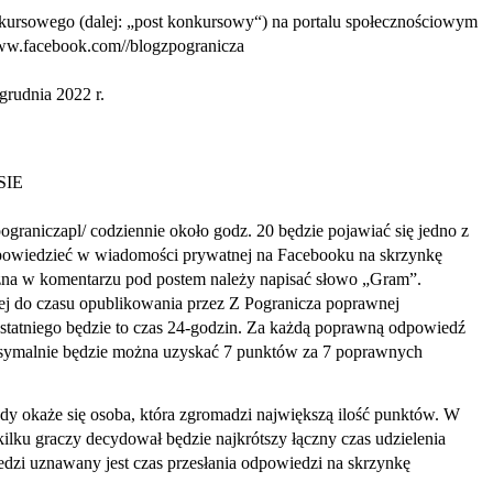
nkursowego (dalej: „post konkursowy“) na portalu społecznościowym
www.facebook.com//blogzpogranicza
grudnia 2022 r.
SIE
pograniczapl/ codziennie około godz. 20 będzie pojawiać się jedno z
powiedzieć w wiadomości prywatnej na Facebooku na skrzynkę
żna w komentarzu pod postem należy napisać słowo „Gram”.
ej do czasu opublikowania przez Z Pogranicza poprawnej
statniego będzie to czas 24-godzin. Za każdą poprawną odpowiedź
ksymalnie będzie można uzyskać 7 punktów za 7 poprawnych
y okaże się osoba, która zgromadzi największą ilość punktów. W
ilku graczy decydował będzie najkrótszy łączny czas udzielenia
dzi uznawany jest czas przesłania odpowiedzi na skrzynkę