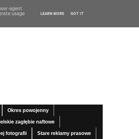
 user-agent
nerate usage
LEARN MORE
GOT IT
Okres powojenny
ielskie zagłębie naftowe
 fotografii
Stare reklamy prasowe