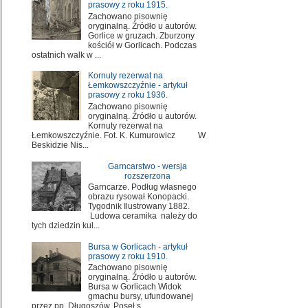
prasowy z roku 1915.
Zachowano pisownię
oryginalną. Źródło u autorów.
Gorlice w gruzach. Zburzony
kościół w Gorlicach. Podczas
ostatnich walk w ...
Kornuty rezerwat na
Łemkowszczyźnie - artykuł
prasowy z roku 1936.
Zachowano pisownię
oryginalną. Źródło u autorów.
Kornuty rezerwat na
Łemkowszczyźnie. Fot. K. Kumurowicz W
Beskidzie Nis...
Garncarstwo - wersja
rozszerzona
Garncarze. Podług własnego
obrazu rysował Konopacki.
Tygodnik Ilustrowany 1882.
Ludowa ceramika należy do
tych dziedzin kul...
Bursa w Gorlicach - artykuł
prasowy z roku 1910.
Zachowano pisownię
oryginalną. Źródło u autorów.
Bursa w Gorlicach Widok
gmachu bursy, ufundowanej
przez pp. Długoszów. Poseł s...