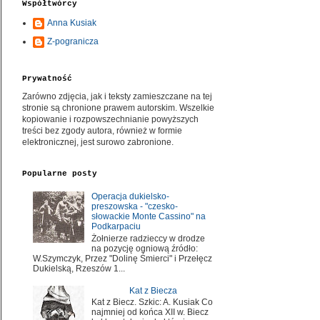
Współtwórcy
Anna Kusiak
Z-pogranicza
Prywatność
Zarówno zdjęcia, jak i teksty zamieszczane na tej
stronie są chronione prawem autorskim. Wszelkie
kopiowanie i rozpowszechnianie powyższych
treści bez zgody autora, również w formie
elektronicznej, jest surowo zabronione.
Popularne posty
Operacja dukielsko-
preszowska - "czesko-
słowackie Monte Cassino" na
Podkarpaciu
Żołnierze radzieccy w drodze
na pozycję ogniową źródło:
W.Szymczyk, Przez "Dolinę Śmierci" i Przełęcz
Dukielską, Rzeszów 1...
Kat z Biecza
Kat z Biecz. Szkic: A. Kusiak Co
najmniej od końca XII w. Biecz