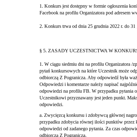
1. Konkurs jest dostępny w formie ogłoszenia ko
Facebook na profilu Organizatora pod adresem 
2. Konkurs trwa od dnia 25 grudnia 2022 r. do 31 
§ 5. ZASADY UCZESTNICTWA W KONKUR
1. W ciągu siedmiu dni na profilu Organizatora /z
pytań konkursowych na które Uczestnik może od
odbiorczą Z Pogranicza. Aby odpowiedź była wa
Odpowiedzi i komentarze należy napisać najpóźni
odpowiedzi na profilu FB. W przypadku pytania o
Uczestnikowi przyznawany jest jeden punkt. Ma
odpowiedzi.
a. Zwycięzcą konkursu i zdobywcą głównej nagrod
przypadku zdobycia równej ilości punktów przez k
odpowiedzi od zadanego pytania. Za czas odpowie
odbiorczą Z Pogranicza.