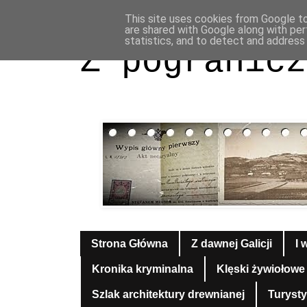
This site uses cookies from Google to 
are shared with Google along with per
statistics, and to detect and address
Z pogranicz
Strona Główna
Z dawnej Galicji
I 
Kronika kryminalna
Klęski żywiołowe
Szlak architektury drewnianej
Turyst