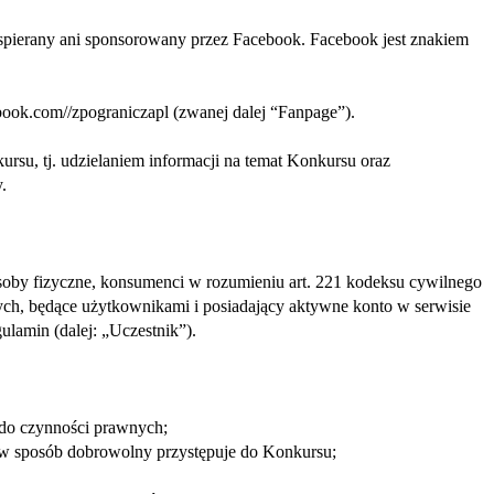
wspierany ani sponsorowany przez Facebook. Facebook jest znakiem
ook.com//zpograniczapl (zwanej dalej “Fanpage”).
rsu, tj. udzielaniem informacji na temat Konkursu oraz
.
oby fizyczne, konsumenci w rozumieniu art. 221 kodeksu cywilnego
nych, będące użytkownikami i posiadający aktywne konto w serwisie
lamin (dalej: „Uczestnik”).
ć do czynności prawnych;
 i w sposób dobrowolny przystępuje do Konkursu;