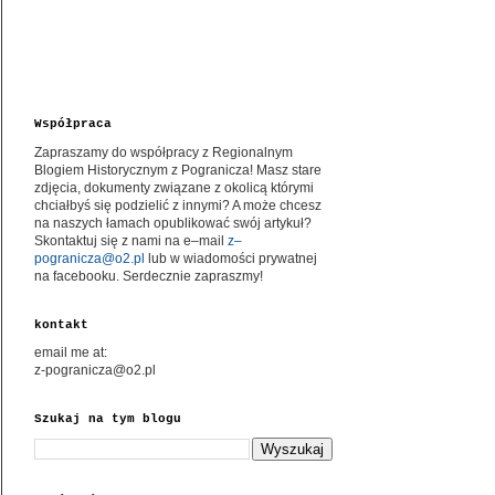
Współpraca
Zapraszamy do współpracy z Regionalnym
Blogiem Historycznym z Pogranicza! Masz stare
zdjęcia, dokumenty związane z okolicą którymi
chciałbyś się podzielić z innymi? A może chcesz
na naszych łamach opublikować swój artykuł?
Skontaktuj się z nami na e–mail
z–
pogranicza@o2.pl
lub w wiadomości prywatnej
na facebooku. Serdecznie zapraszmy!
kontakt
email me at:
z-pogranicza@o2.pl
Szukaj na tym blogu