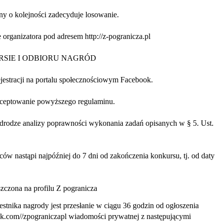
zny o kolejności zadecyduje losowanie.
 organizatora pod adresem http://z-pogranicza.pl
RSIE I ODBIORU NAGRÓD
jestracji na portalu społecznościowym Facebook.
kceptowanie powyższego regulaminu.
drodze analizy poprawności wykonania zadań opisanych w § 5. Ust.
ów nastąpi najpóźniej do 7 dni od zakończenia konkursu, tj. od daty
szczona na profilu Z pogranicza
tnika nagrody jest przesłanie w ciągu 36 godzin od ogłoszenia
com//zpograniczapl wiadomości prywatnej z następującymi