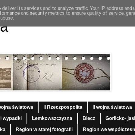
deliver its services and to analyze traffic. Your IP address and
formance and security metrics to ensure quality of service, ge
 abuse.
a
wojna światowa
II Rzeczpospolita
II wojna światowa
 i wypadki
Łemkowszczyzna
Biecz
Gorlicko- jas
yka
Region w starej fotografii
Region we współczesnej