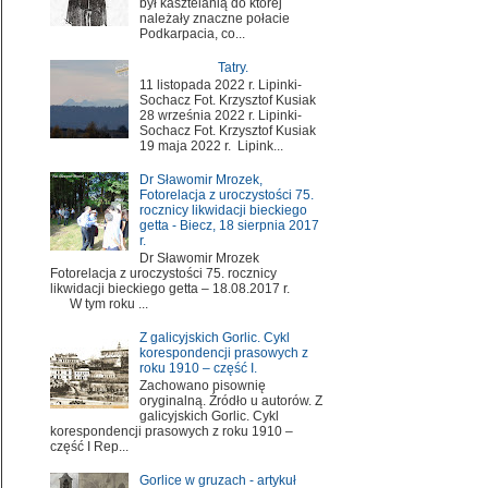
był kasztelanią do której
należały znaczne połacie
Podkarpacia, co...
Tatry.
11 listopada 2022 r. Lipinki-
Sochacz Fot. Krzysztof Kusiak
28 września 2022 r. Lipinki-
Sochacz Fot. Krzysztof Kusiak
19 maja 2022 r. Lipink...
Dr Sławomir Mrozek,
Fotorelacja z uroczystości 75.
rocznicy likwidacji bieckiego
getta - Biecz, 18 sierpnia 2017
r.
Dr Sławomir Mrozek
Fotorelacja z uroczystości 75. rocznicy
likwidacji bieckiego getta – 18.08.2017 r.
W tym roku ...
Z galicyjskich Gorlic. Cykl
korespondencji prasowych z
roku 1910 – część I.
Zachowano pisownię
oryginalną. Źródło u autorów. Z
galicyjskich Gorlic. Cykl
korespondencji prasowych z roku 1910 –
część I Rep...
Gorlice w gruzach - artykuł