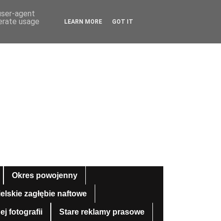
 user-agent
nerate usage
LEARN MORE
GOT IT
Okres powojenny
ielskie zagłębie naftowe
 fotografii
Stare reklamy prasowe