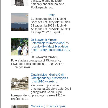
był kasztelanią do której
należały znaczne połacie
Podkarpacia, co...
Tatry.
11 listopada 2022 r. Lipinki-
Sochacz Fot. Krzysztof Kusiak
28 września 2022 r. Lipinki-
Sochacz Fot. Krzysztof Kusiak
19 maja 2022 r. Lipink...
Dr Sławomir Mrozek,
Fotorelacja z uroczystości 75.
rocznicy likwidacji bieckiego
getta - Biecz, 18 sierpnia 2017
r.
Dr Sławomir Mrozek
Fotorelacja z uroczystości 75. rocznicy
likwidacji bieckiego getta – 18.08.2017 r.
W tym roku ...
Z galicyjskich Gorlic. Cykl
korespondencji prasowych z
roku 1910 – część I.
Zachowano pisownię
oryginalną. Źródło u autorów. Z
galicyjskich Gorlic. Cykl
korespondencji prasowych z roku 1910 –
część I Rep...
Gorlice w gruzach - artykuł