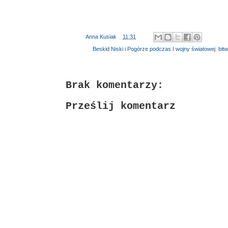
Autor:
Anna Kusiak
o
11:31
Etykiety:
Beskid Niski i Pogórze podczas I wojny światowej
,
bit
Brak komentarzy:
Prześlij komentarz