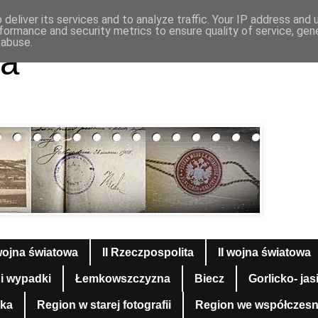
deliver its services and to analyze traffic. Your IP address and
formance and security metrics to ensure quality of service, ge
 abuse.
a
wojna światowa
II Rzeczpospolita
II wojna światowa
 i wypadki
Łemkowszczyzna
Biecz
Gorlicko- jas
yka
Region w starej fotografii
Region we współczesnej