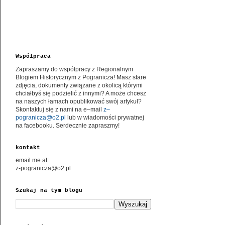
Współpraca
Zapraszamy do współpracy z Regionalnym
Blogiem Historycznym z Pogranicza! Masz stare
zdjęcia, dokumenty związane z okolicą którymi
chciałbyś się podzielić z innymi? A może chcesz
na naszych łamach opublikować swój artykuł?
Skontaktuj się z nami na e–mail
z–
pogranicza@o2.pl
lub w wiadomości prywatnej
na facebooku. Serdecznie zapraszmy!
kontakt
email me at:
z-pogranicza@o2.pl
Szukaj na tym blogu