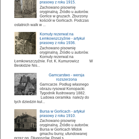
prasowy z roku 1915.
Zachowano pisownię
oryginalną. Źródło u autorów.
Gorlice w gruzach. Zburzony
kościół w Gorlicach. Podczas
ostatnich walk w ...
Kornuty rezerwat na
Łemkowszczyźnie - artykuł
prasowy z roku 1936.
Zachowano pisownię
oryginalną. Źródło u autorów.
Kornuty rezerwat na
Łemkowszczyźnie. Fot. K. Kumurowicz W
Beskidzie Nis...
Garncarstwo - wersja
rozszerzona
Garncarze. Podług własnego
obrazu rysował Konopacki.
Tygodnik Ilustrowany 1882.
Ludowa ceramika należy do
tych dziedzin kul...
Bursa w Gorlicach - artykuł
prasowy z roku 1910.
Zachowano pisownię
oryginalną. Źródło u autorów.
Bursa w Gorlicach Widok
gmachu bursy, ufundowanej
przez pp. Długoszów. Poseł s...