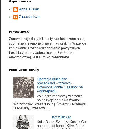
Współtwórcy
Anna Kusiak
Z-pogranicza
Prywatność
Zarówno zdjęcia, jak i teksty zamieszczane na tej
stronie są chronione prawem autorskim. Wszelkie
kopiowanie i rozpowszechnianie powyższych
treści bez zgody autora, również w formie
elektronicznej, jest surowo zabronione.
Popularne posty
Operacja dukielsko-
preszowska - "czesko-
słowackie Monte Cassino" na
Podkarpaciu
Żołnierze radzieccy w drodze
na pozycję ogniową źródło:
W.Szymczyk, Przez "Dolinę Śmierci" i Przełęcz
Dukielską, Rzeszów 1...
Kat z Biecza
Kat z Biecz. Szkic: A. Kusiak Co
najmniej od końca XII w. Biecz