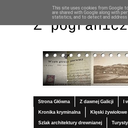
This site uses cookies from Google to 
are shared with Google along with per
statistics, and to detect and address
Z pogranicz
Strona Główna
Z dawnej Galicji
I 
Kronika kryminalna
Klęski żywiołowe
Szlak architektury drewnianej
Turyst