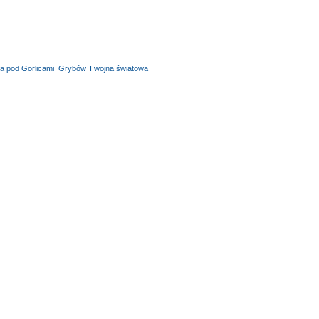
wa pod Gorlicami
,
Grybów
,
I wojna światowa