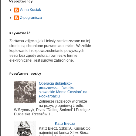
Współtwórcy
Anna Kusiak
Z-pogranicza
Prywatność
Zarówno zdjęcia, jak i teksty zamieszczane na tej
stronie są chronione prawem autorskim. Wszelkie
kopiowanie i rozpowszechnianie powyższych
treści bez zgody autora, również w formie
elektronicznej, jest surowo zabronione.
Popularne posty
Operacja dukielsko-
preszowska - "czesko-
słowackie Monte Cassino" na
Podkarpaciu
Żołnierze radzieccy w drodze
na pozycję ogniową źródło:
W.Szymczyk, Przez "Dolinę Śmierci" i Przełęcz
Dukielską, Rzeszów 1...
Kat z Biecza
Kat z Biecz. Szkic: A. Kusiak Co
najmniej od końca XII w. Biecz