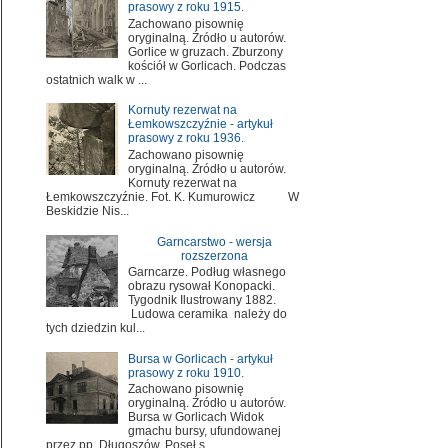
prasowy z roku 1915.
Zachowano pisownię
oryginalną. Źródło u autorów.
Gorlice w gruzach. Zburzony
kościół w Gorlicach. Podczas
ostatnich walk w ...
Kornuty rezerwat na
Łemkowszczyźnie - artykuł
prasowy z roku 1936.
Zachowano pisownię
oryginalną. Źródło u autorów.
Kornuty rezerwat na
Łemkowszczyźnie. Fot. K. Kumurowicz W
Beskidzie Nis...
Garncarstwo - wersja
rozszerzona
Garncarze. Podług własnego
obrazu rysował Konopacki.
Tygodnik Ilustrowany 1882.
Ludowa ceramika należy do
tych dziedzin kul...
Bursa w Gorlicach - artykuł
prasowy z roku 1910.
Zachowano pisownię
oryginalną. Źródło u autorów.
Bursa w Gorlicach Widok
gmachu bursy, ufundowanej
przez pp. Długoszów. Poseł s...