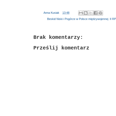
Autor:
Anna Kusiak
o
13:48
Etykiety:
Beskid Niski i Pogórze w Polsce międzywojennej
,
II RP
Brak komentarzy:
Prześlij komentarz