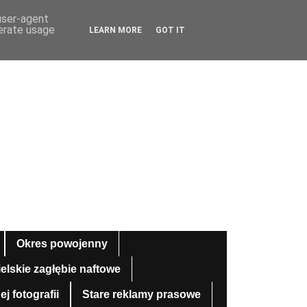
 user-agent
nerate usage
LEARN MORE
GOT IT
Okres powojenny
ielskie zagłębie naftowe
 fotografii
Stare reklamy prasowe