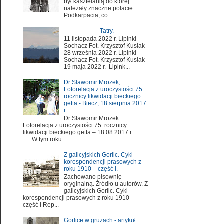
był kasztelanią do której
należały znaczne połacie
Podkarpacia, co...
Tatry.
11 listopada 2022 r. Lipinki-
Sochacz Fot. Krzysztof Kusiak
28 września 2022 r. Lipinki-
Sochacz Fot. Krzysztof Kusiak
19 maja 2022 r. Lipink...
Dr Sławomir Mrozek,
Fotorelacja z uroczystości 75.
rocznicy likwidacji bieckiego
getta - Biecz, 18 sierpnia 2017
r.
Dr Sławomir Mrozek
Fotorelacja z uroczystości 75. rocznicy
likwidacji bieckiego getta – 18.08.2017 r.
W tym roku ...
Z galicyjskich Gorlic. Cykl
korespondencji prasowych z
roku 1910 – część I.
Zachowano pisownię
oryginalną. Źródło u autorów. Z
galicyjskich Gorlic. Cykl
korespondencji prasowych z roku 1910 –
część I Rep...
Gorlice w gruzach - artykuł