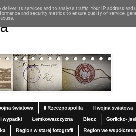
deliver its services and to analyze traffic. Your IP address and
formance and security metrics to ensure quality of service, ge
 abuse.
a
wojna światowa
II Rzeczpospolita
II wojna światowa
 i wypadki
Łemkowszczyzna
Biecz
Gorlicko- jas
yka
Region w starej fotografii
Region we współczesnej