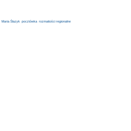
,
Maria Ślazyk
,
pocztówka
,
rozmaitości regionalne