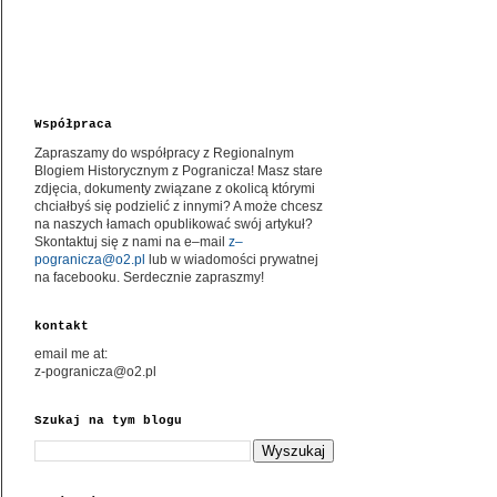
Współpraca
Zapraszamy do współpracy z Regionalnym
Blogiem Historycznym z Pogranicza! Masz stare
zdjęcia, dokumenty związane z okolicą którymi
chciałbyś się podzielić z innymi? A może chcesz
na naszych łamach opublikować swój artykuł?
Skontaktuj się z nami na e–mail
z–
pogranicza@o2.pl
lub w wiadomości prywatnej
na facebooku. Serdecznie zapraszmy!
kontakt
email me at:
z-pogranicza@o2.pl
Szukaj na tym blogu