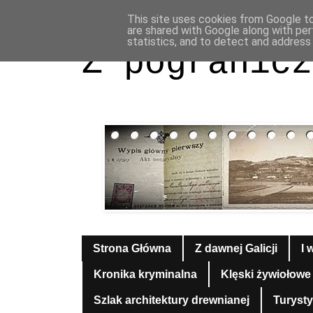
This site uses cookies from Google to 
are shared with Google along with per
statistics, and to detect and address
Z pogranicz
Strona Główna
Z dawnej Galicji
I 
Kronika kryminalna
Klęski żywiołowe
Szlak architektury drewnianej
Turyst