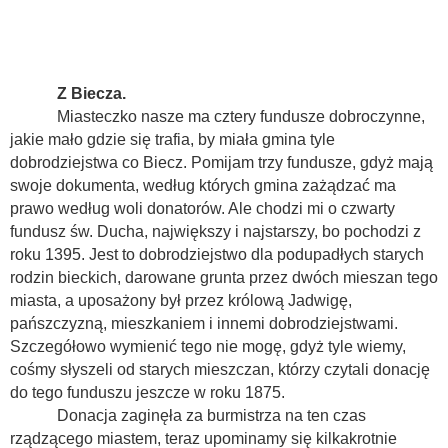
Z Biecza.
Miasteczko nasze ma cztery fundusze dobroczynne,
jakie mało gdzie się trafia, by miała gmina tyle
dobrodziejstwa co Biecz. Pomijam trzy fundusze, gdyż mają
swoje dokumenta, według których gmina zażądzać ma
prawo według woli donatorów. Ale chodzi mi o czwarty
fundusz św. Ducha, największy i najstarszy, bo pochodzi z
roku 1395. Jest to dobrodziejstwo dla podupadłych starych
rodzin bieckich, darowane grunta przez dwóch mieszan tego
miasta, a uposażony był przez królową Jadwigę,
pańszczyzną, mieszkaniem i innemi dobrodziejstwami.
Szczegółowo wymienić tego nie mogę, gdyż tyle wiemy,
cośmy słyszeli od starych mieszczan, którzy czytali donację
do tego funduszu jeszcze w roku 1875.
Donacja zaginęła za burmistrza na ten czas
rządzącego miastem, teraz upominamy się kilkakrotnie