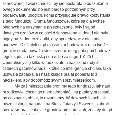
szanowanej zwierzchności, by się postarała o odszukanie
owego dokumentu, bo jest bardzo potrzebnym przy
obdarowaniu ubogich, komu przysługuje prawo korzystania
z tego funduszu. Grunta funduszowe, które są dla tychże
biednych na utrzymanie przeznaczone, były i są od
dawnych czasów w całości dzierżawione, a dotąd nie były
nigdy na żadne rozdziałki, aby sprzedawać z nich pod
budowę. Dziś atoli rząd ma zamiar budować s d na tymże
gruncie i rada poważa się sprzedać morg pola pod budowę
tegoż sądu za tak niską cen ę, bo za sągę 1 K 25 h.
Upieraliśmy się kilku w radzie, ale u nas skład rady z
czterech gatunków ludzi, krótko co inteligencja chciała, taka
uchwała zapadła, a i nasz ksiądz prałat popierał to z
naciskiem, aby dopomódz swym sprzymierzeńcom.
My zaś mieszczanie bronimy tego funduszu, jak nasi
przodkowie, chcąc go nierozdrabniać i na papiery przestać,
bo co znaczą obligi, to rozumiemy. W dawnych latach jak
pisze historja, napadali na Biecz Tatarzy i Szwedzi, zabrali
nieraz srebra i złota, ale gruntów nie naruszali, zostały dotąd