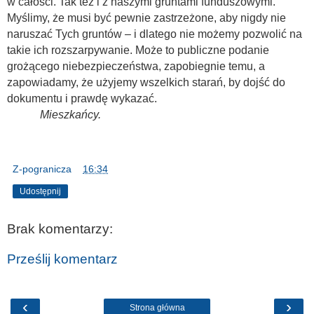
w całości. Tak też i z naszymi gruntami funduszowymi.
Myślimy, że musi być pewnie zastrzeżone, aby nigdy nie
naruszać Tych gruntów – i dlatego nie możemy pozwolić na
takie ich rozszarpywanie. Może to publiczne podanie
grożącego niebezpieczeństwa, zapobiegnie temu, a
zapowiadamy, że użyjemy wszelkich starań, by dojść do
dokumentu i prawdę wykazać.
Mieszkańcy.
Z-pogranicza
o
16:34
Udostępnij
Brak komentarzy:
Prześlij komentarz
‹
›
Strona główna