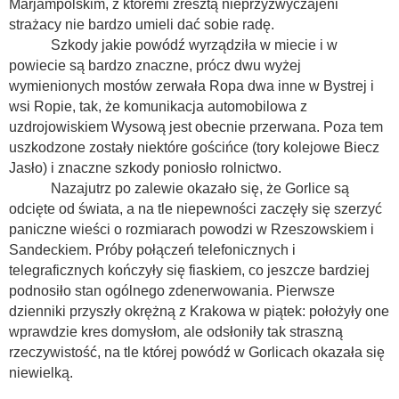
Marjampolskim, z któremi zresztą nieprzyzwyczajeni
strażacy nie bardzo umieli dać sobie radę.
Szkody jakie powódź wyrządziła w miecie i w
powiecie są bardzo znaczne, prócz dwu wyżej
wymienionych mostów zerwała Ropa dwa inne w Bystrej i
wsi Ropie, tak, że komunikacja automobilowa z
uzdrojowiskiem Wysową jest obecnie przerwana. Poza tem
uszkodzone zostały niektóre gościńce (tory kolejowe Biecz
Jasło) i znaczne szkody poniosło rolnictwo.
Nazajutrz po zalewie okazało się, że Gorlice są
odcięte od świata, a na tle niepewności zaczęły się szerzyć
paniczne wieści o rozmiarach powodzi w Rzeszowskiem i
Sandeckiem. Próby połączeń telefonicznych i
telegraficznych kończyły się fiaskiem, co jeszcze bardziej
podnosiło stan ogólnego zdenerwowania. Pierwsze
dzienniki przyszły okrężną z Krakowa w piątek: położyły one
wprawdzie kres domysłom, ale odsłoniły tak straszną
rzeczywistość, na tle której powódź w Gorlicach okazała się
niewielką.