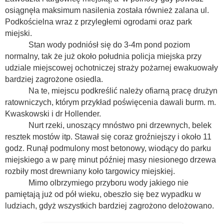
osiągnęła maksimum nasilenia została również zalana ul.
Podkościelna wraz z przyległemi ogrodami oraz park
miejski.
Stan wody podniósł się do 3-4m pond poziom
normalny, tak że już około południa policja miejska przy
udziale miejscowej ochotniczej straży pożarnej ewakuowały
bardziej zagrożone osiedla.
Na te, miejscu podkreślić należy ofiarną pracę drużyn
ratowniczych, którym przykład poświęcenia dawali burm. m.
Kwaskowski i dr Hollender.
Nurt rzeki, unoszący mnóstwo pni drzewnych, belek
resztek mostów itp. Stawał się coraz groźniejszy i około 11
godz. Runął podmulony most betonowy, wiodący do parku
miejskiego a w parę minut później masy niesionego drzewa
rozbiły most drewniany koło targowicy miejskiej.
Mimo olbrzymiego przyboru wody jakiego nie
pamiętają już od pół wieku, obeszło się bez wypadku w
ludziach, gdyż wszystkich bardziej zagrożono delożowano.