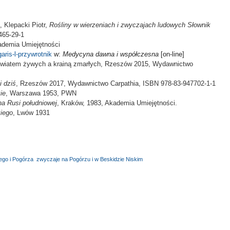
 Klepacki Piotr,
Rośliny w wierzeniach i zwyczajach ludowych Słownik
465-29-1
ademia Umiejętności
garis-l-przywrotnik
w:
Medycyna dawna i współczesna
[on-line]
światem żywych a krainą zmarłych, Rzeszów 2015, Wydawnictwo
i dziś
, Rzeszów 2017, Wydawnictwo Carpathia, ISBN 978-83-947702-1-1
ie
, Warszawa 1953, PWN
a Rusi południo­wej
, Kraków, 1983, Akademia Umiejętności.
kiego
, Lwów 1931
iego i Pogórza
,
zwyczaje na Pogórzu i w Beskidzie Niskim