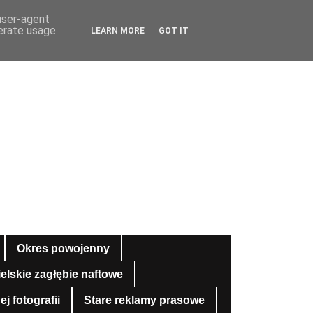
 user-agent
nerate usage
LEARN MORE
GOT IT
Okres powojenny
ielskie zagłębie naftowe
 fotografii
Stare reklamy prasowe