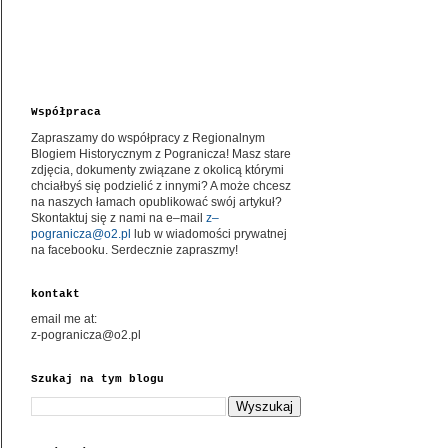
Współpraca
Zapraszamy do współpracy z Regionalnym
Blogiem Historycznym z Pogranicza! Masz stare
zdjęcia, dokumenty związane z okolicą którymi
chciałbyś się podzielić z innymi? A może chcesz
na naszych łamach opublikować swój artykuł?
Skontaktuj się z nami na e–mail
z–
pogranicza@o2.pl
lub w wiadomości prywatnej
na facebooku. Serdecznie zapraszmy!
kontakt
email me at:
z-pogranicza@o2.pl
Szukaj na tym blogu