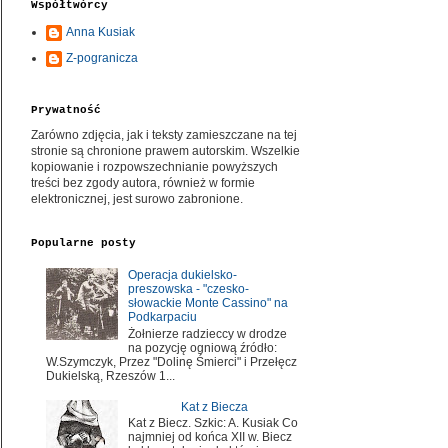
Współtwórcy
Anna Kusiak
Z-pogranicza
Prywatność
Zarówno zdjęcia, jak i teksty zamieszczane na tej
stronie są chronione prawem autorskim. Wszelkie
kopiowanie i rozpowszechnianie powyższych
treści bez zgody autora, również w formie
elektronicznej, jest surowo zabronione.
Popularne posty
Operacja dukielsko-
preszowska - "czesko-
słowackie Monte Cassino" na
Podkarpaciu
Żołnierze radzieccy w drodze
na pozycję ogniową źródło:
W.Szymczyk, Przez "Dolinę Śmierci" i Przełęcz
Dukielską, Rzeszów 1...
Kat z Biecza
Kat z Biecz. Szkic: A. Kusiak Co
najmniej od końca XII w. Biecz