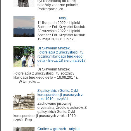
był kasztelanią do której
należały znaczne połacie
Podkarpacia, co...
Tatry.
11 listopada 2022 r. Lipinki-
Sochacz Fot. Krzysztof Kusiak
28 września 2022 r. Lipinki-
Sochacz Fot. Krzysztof Kusiak
19 maja 2022 r. Lipink...
Dr Sławomir Mrozek,
Fotorelacja z uroczystości 75.
rocznicy likwidacji bieckiego
getta - Biecz, 18 sierpnia 2017
r.
Dr Sławomir Mrozek
Fotorelacja z uroczystości 75. rocznicy
likwidacji bieckiego getta – 18.08.2017 r.
W tym roku ...
Z galicyjskich Gorlic. Cykl
korespondencji prasowych z
roku 1910 – część I.
Zachowano pisownię
oryginalną. Źródło u autorów. Z
galicyjskich Gorlic. Cykl
korespondencji prasowych z roku 1910 –
część I Rep...
Gorlice w gruzach - artykuł