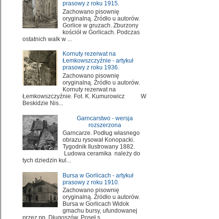
prasowy z roku 1915.
Zachowano pisownię
oryginalną. Źródło u autorów.
Gorlice w gruzach. Zburzony
kościół w Gorlicach. Podczas
ostatnich walk w ...
Kornuty rezerwat na
Łemkowszczyźnie - artykuł
prasowy z roku 1936.
Zachowano pisownię
oryginalną. Źródło u autorów.
Kornuty rezerwat na
Łemkowszczyźnie. Fot. K. Kumurowicz W
Beskidzie Nis...
Garncarstwo - wersja
rozszerzona
Garncarze. Podług własnego
obrazu rysował Konopacki.
Tygodnik Ilustrowany 1882.
Ludowa ceramika należy do
tych dziedzin kul...
Bursa w Gorlicach - artykuł
prasowy z roku 1910.
Zachowano pisownię
oryginalną. Źródło u autorów.
Bursa w Gorlicach Widok
gmachu bursy, ufundowanej
przez pp. Długoszów. Poseł s...