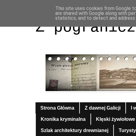
This site uses cookies from Google to 
are shared with Google along with per
statistics, and to detect and address
Z pogranicz
Strona Główna
Z dawnej Galicji
I 
Kronika kryminalna
Klęski żywiołowe
Szlak architektury drewnianej
Turyst