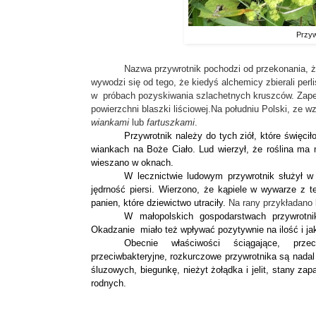
Przywr
Nazwa przywrotnik pochodzi od przekonania, ż
wywodzi się od tego, że kiedyś alchemicy zbierali perli
w
próbach pozyskiwania szlachetnych kruszców. Zapew
powierzchni blaszki liściowej.
Na południu Polski, ze wz
wiankami
lub
fartuszkami
.
Przywrotnik należy do tych ziół, które święcił
wiankach na Boże Ciało. Lud wierzył, że roślina ma
wieszano w oknach.
W lecznictwie ludowym przywrotnik służył w
jędrność piersi. Wierzono, że kąpiele w wywarze z t
panien, które dziewictwo utraciły.
Na rany przykładano 
W małopolskich gospodarstwach przywrotn
Okadzanie
miało też wpływać pozytywnie na ilość i j
Obecnie właściwości ściągające, przeci
przeciwbakteryjne, rozkurczowe przywrotnika są nadal
śluzowych, biegunkę, nieżyt żołądka i jelit, stany za
rodnych.