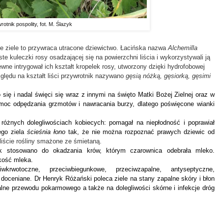
otnik pospolity, fot. M. Ślazyk
e ziele to przywraca utracone dziewictwo.
Łacińska nazwa
Alchemilla
ste kuleczki rosy osadzającej się na powierzchni liścia i wykorzystywali ją
ne intrygował ich kształt kropelek rosy, utworzony dzięki hydrofobowej
ględu na kształt liści przywrotnik nazywano
gęsią nóżką, gęsiorką, gęsimi
o się i nadal święci się wraz z innymi na święto Matki Bożej Zielnej oraz w
 moc odpędzania grzmotów i nawracania burzy, dlatego poświęcone wianki
 różnych dolegliwościach kobiecych: pomagał na niepłodność i poprawiał
ego ziela
ścieśnia łono
tak, że nie można rozpoznać prawych dziewic od
liście rośliny smażone ze śmietaną.
ik stosowano do okadzania krów, którym czarownica odebrała mleko.
akość mleka.
wkrwotoczne, przeciwbiegunkowe, przeciwzapalne, antyseptyczne,
 doceniane. Dr Henryk Różański poleca ziele na stany zapalne skóry i błon
palne przewodu pokarmowego a także na dolegliwości skórne i infekcje dróg