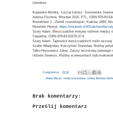
Literatura:
Kujawska Monika,
Łuczaj Łukasz, Sosnowska Joanna,
Adama Fischera
, Wrocław 2016, PTL, ISBN 978-83-64
Rostafiński J.,
Zielnik czarodziejski
, Kraków, 1893, Ak
Różański Henryk,
https://rozanski.li/301/alchemilla-vul
Szary Adam, Bieszczadzkie motywy roślinne między 
Carpathia, ISBN 978-83-62076-37-6
Szary Adam,
Tajemnice bieszczadzkich roślin wczoraj 
Szafer Władysław, Kulczyński Stanisław,
Rośliny polsk
Talko-Hryncewicz Julian,
Zarysy lecznictwa ludowego n
Udziela Seweryn,
Rośliny w wierzeniach ludu krakows
Autor:
Z-pogranicza
o
15:02
Etykiety:
Maria Ślazyk
,
medycyna ludowa
,
rośliny Beskidu Nisk
Brak komentarzy:
Prześlij komentarz