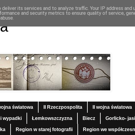
deliver its services and to analyze traffic. Your IP address and
formance and security metrics to ensure quality of service, ge
 abuse.
a
wojna światowa
II Rzeczpospolita
II wojna światowa
 i wypadki
Łemkowszczyzna
Biecz
Gorlicko- jas
yka
Region w starej fotografii
Region we współczesnej