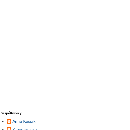
Współtwórcy
Anna Kusiak
Z-pogranicza