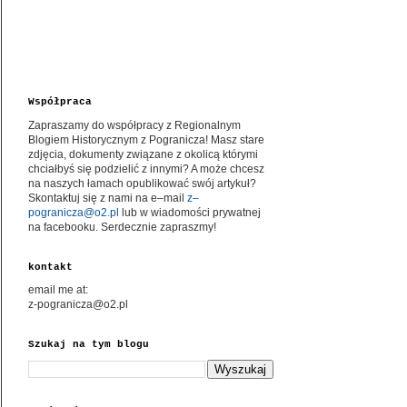
Współpraca
Zapraszamy do współpracy z Regionalnym
Blogiem Historycznym z Pogranicza! Masz stare
zdjęcia, dokumenty związane z okolicą którymi
chciałbyś się podzielić z innymi? A może chcesz
na naszych łamach opublikować swój artykuł?
Skontaktuj się z nami na e–mail
z–
pogranicza@o2.pl
lub w wiadomości prywatnej
na facebooku. Serdecznie zapraszmy!
kontakt
email me at:
z-pogranicza@o2.pl
Szukaj na tym blogu