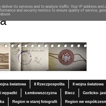
deliver its services and to analyze traffic. Your IP address and
formance and security metrics to ensure quality of service, ge
 abuse.
a
wojna światowa
II Rzeczpospolita
II wojna światowa
 i wypadki
Łemkowszczyzna
Biecz
Gorlicko- jas
yka
Region w starej fotografii
Region we współczesnej