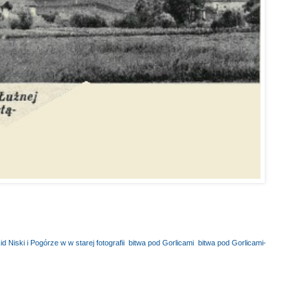
d Niski i Pogórze w w starej fotografii
,
bitwa pod Gorlicami
,
bitwa pod Gorlicami-