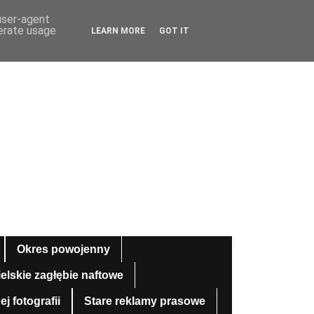
 user-agent
nerate usage
LEARN MORE
GOT IT
Okres powojenny
ielskie zagłębie naftowe
 fotografii
Stare reklamy prasowe