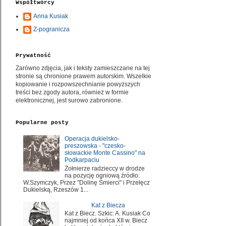
Współtwórcy
Anna Kusiak
Z-pogranicza
Prywatność
Zarówno zdjęcia, jak i teksty zamieszczane na tej
stronie są chronione prawem autorskim. Wszelkie
kopiowanie i rozpowszechnianie powyższych
treści bez zgody autora, również w formie
elektronicznej, jest surowo zabronione.
Popularne posty
Operacja dukielsko-
preszowska - "czesko-
słowackie Monte Cassino" na
Podkarpaciu
Żołnierze radzieccy w drodze
na pozycję ogniową źródło:
W.Szymczyk, Przez "Dolinę Śmierci" i Przełęcz
Dukielską, Rzeszów 1...
Kat z Biecza
Kat z Biecz. Szkic: A. Kusiak Co
najmniej od końca XII w. Biecz