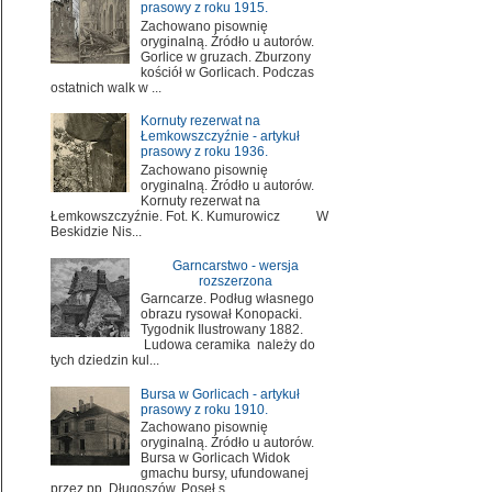
prasowy z roku 1915.
Zachowano pisownię
oryginalną. Źródło u autorów.
Gorlice w gruzach. Zburzony
kościół w Gorlicach. Podczas
ostatnich walk w ...
Kornuty rezerwat na
Łemkowszczyźnie - artykuł
prasowy z roku 1936.
Zachowano pisownię
oryginalną. Źródło u autorów.
Kornuty rezerwat na
Łemkowszczyźnie. Fot. K. Kumurowicz W
Beskidzie Nis...
Garncarstwo - wersja
rozszerzona
Garncarze. Podług własnego
obrazu rysował Konopacki.
Tygodnik Ilustrowany 1882.
Ludowa ceramika należy do
tych dziedzin kul...
Bursa w Gorlicach - artykuł
prasowy z roku 1910.
Zachowano pisownię
oryginalną. Źródło u autorów.
Bursa w Gorlicach Widok
gmachu bursy, ufundowanej
przez pp. Długoszów. Poseł s...