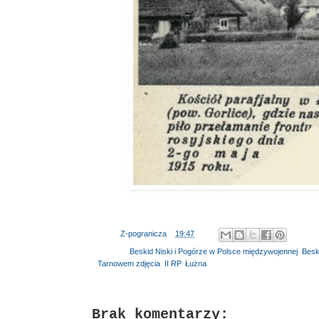
Autor:
Z-pogranicza
o
19:47
Etykiety:
Beskid Niski i Pogórze w Polsce międzywojennej
,
Beski
Tarnowem zdjęcia
,
II RP
,
Łużna
Brak komentarzy: