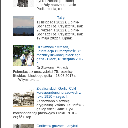
był kasztelanią do której
należały znaczne połacie
Podkarpacia, co...
Tatry.
11 listopada 2022 r. Lipinki-
Sochacz Fot. Krzysztof Kusiak
28 września 2022 r. Lipinki-
Sochacz Fot. Krzysztof Kusiak
19 maja 2022 r. Lipink...
Dr Sławomir Mrozek,
Fotorelacja z uroczystości 75.
rocznicy likwidacji bieckiego
getta - Biecz, 18 sierpnia 2017
r.
Dr Sławomir Mrozek
Fotorelacja z uroczystości 75. rocznicy
likwidacji bieckiego getta – 18.08.2017 r.
W tym roku ...
Z galicyjskich Gorlic. Cykl
korespondencji prasowych z
roku 1910 – część I.
Zachowano pisownię
oryginalną. Źródło u autorów. Z
galicyjskich Gorlic. Cykl
korespondencji prasowych z roku 1910 –
część I Rep...
Gorlice w gruzach - artykuł