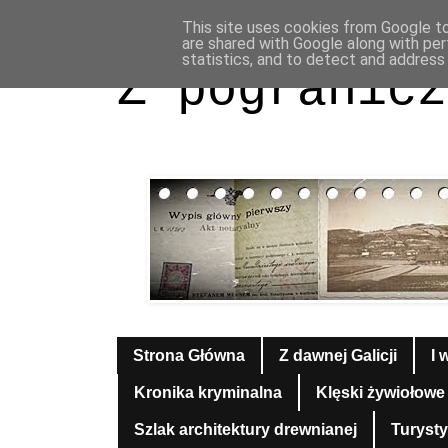
This site uses cookies from Google to 
are shared with Google along with per
statistics, and to detect and address
Z pogranicz
Strona Główna
Z dawnej Galicji
I 
Kronika kryminalna
Klęski żywiołowe
Szlak architektury drewnianej
Turyst