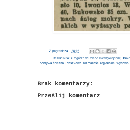
Autor:
Z-pogranicza
o
20:16
Etykiety:
Beskid Niski i Pogórze w Polsce międzywojennej
,
Buk
pokrywa śnieżna
,
Ptaszkowa
,
rozmaitości regionalne
,
Wysowa
Brak komentarzy:
Prześlij komentarz