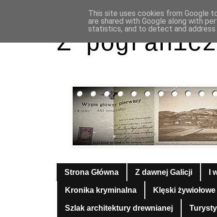
This site uses cookies from Google to 
are shared with Google along with per
statistics, and to detect and address
Z pogranicz
Strona Główna
Z dawnej Galicji
I 
Kronika kryminalna
Klęski żywiołowe
Szlak architektury drewnianej
Turyst