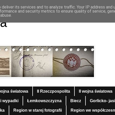
deliver its services and to analyze traffic. Your IP address and
formance and security metrics to ensure quality of service, ge
 abuse.
a
wojna światowa
II Rzeczpospolita
II wojna światowa
 i wypadki
Łemkowszczyzna
Biecz
Gorlicko- jas
yka
Region w starej fotografii
Region we współczesnej