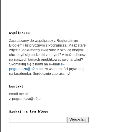
Współpraca
Zapraszamy do współpracy z Regionalnym
Blogiem Historycznym z Pogranicza! Masz stare
zdjęcia, dokumenty związane z okolicą którymi
chciałbyś się podzielić z innymi? A może chcesz
na naszych łamach opublikować swój artykuł?
Skontaktuj się z nami na e–mail
z–
pogranicza@o2.pl
lub w wiadomości prywatnej
na facebooku. Serdecznie zapraszmy!
kontakt
email me at:
z-pogranicza@o2.pl
Szukaj na tym blogu