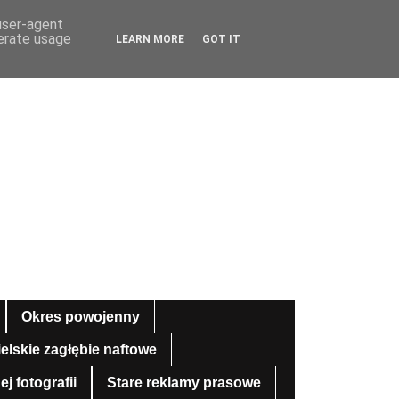
 user-agent
nerate usage
LEARN MORE
GOT IT
Okres powojenny
ielskie zagłębie naftowe
 fotografii
Stare reklamy prasowe