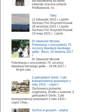
był kasztelanią do której
należały znaczne połacie
Podkarpacia, co...
Tatry.
11 listopada 2022 r. Lipinki-
Sochacz Fot. Krzysztof Kusiak
28 września 2022 r. Lipinki-
Sochacz Fot. Krzysztof Kusiak
19 maja 2022 r. Lipink...
Dr Sławomir Mrozek,
Fotorelacja z uroczystości 75.
rocznicy likwidacji bieckiego
getta - Biecz, 18 sierpnia 2017
r.
Dr Sławomir Mrozek
Fotorelacja z uroczystości 75. rocznicy
likwidacji bieckiego getta – 18.08.2017 r.
W tym roku ...
Z galicyjskich Gorlic. Cykl
korespondencji prasowych z
roku 1910 – część I.
Zachowano pisownię
oryginalną. Źródło u autorów. Z
galicyjskich Gorlic. Cykl
korespondencji prasowych z roku 1910 –
część I Rep...
Gorlice w gruzach - artykuł