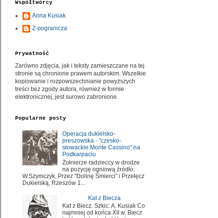
Współtwórcy
Anna Kusiak
Z-pogranicza
Prywatność
Zarówno zdjęcia, jak i teksty zamieszczane na tej
stronie są chronione prawem autorskim. Wszelkie
kopiowanie i rozpowszechnianie powyższych
treści bez zgody autora, również w formie
elektronicznej, jest surowo zabronione.
Popularne posty
Operacja dukielsko-
preszowska - "czesko-
słowackie Monte Cassino" na
Podkarpaciu
Żołnierze radzieccy w drodze
na pozycję ogniową źródło:
W.Szymczyk, Przez "Dolinę Śmierci" i Przełęcz
Dukielską, Rzeszów 1...
Kat z Biecza
Kat z Biecz. Szkic: A. Kusiak Co
najmniej od końca XII w. Biecz