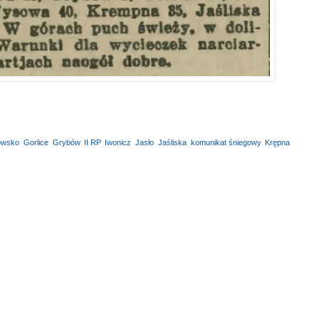
owsko
,
Gorlice
,
Grybów
,
II RP
,
Iwonicz
,
Jasło
,
Jaśliska
,
komunikat śniegowy
,
Krępna
,