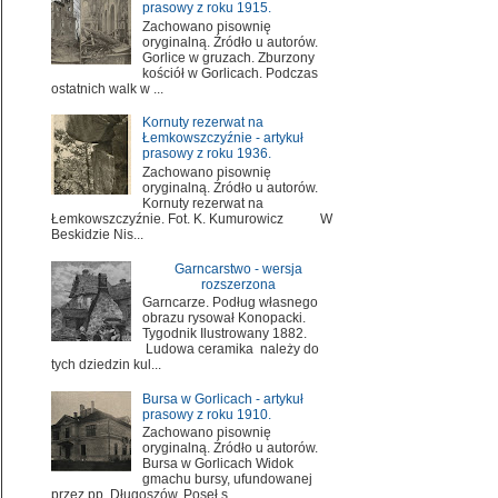
prasowy z roku 1915.
Zachowano pisownię
oryginalną. Źródło u autorów.
Gorlice w gruzach. Zburzony
kościół w Gorlicach. Podczas
ostatnich walk w ...
Kornuty rezerwat na
Łemkowszczyźnie - artykuł
prasowy z roku 1936.
Zachowano pisownię
oryginalną. Źródło u autorów.
Kornuty rezerwat na
Łemkowszczyźnie. Fot. K. Kumurowicz W
Beskidzie Nis...
Garncarstwo - wersja
rozszerzona
Garncarze. Podług własnego
obrazu rysował Konopacki.
Tygodnik Ilustrowany 1882.
Ludowa ceramika należy do
tych dziedzin kul...
Bursa w Gorlicach - artykuł
prasowy z roku 1910.
Zachowano pisownię
oryginalną. Źródło u autorów.
Bursa w Gorlicach Widok
gmachu bursy, ufundowanej
przez pp. Długoszów. Poseł s...