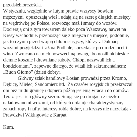
przedsiębiorczością.
W styczniu, względnie w lutym prawie wszyscy bowiem
mężczyźni opuszczają wieś i udają się na szereg długich miesięcy
na wędrówkę po Polsce, rozwożąc maź i smary do wozów.
Docierają oni z tym towarrem daleko poza Warszawę, nawet na
Kresy wschodnie, przenosząc się z miejsca na miejsce, podobnie,
jak to czynili przed wojną chłopi istryjscy, którzy z Dalmacji
wozami przyjeżdżali aż na Podhale, sprzedając po drodze ocet i
wino. Zwracano na nich powszechną uwagę, bo nosili niebieskie
ciemne koszule i drewniane saboty. Chłopi nazywali ich „
bondziornami”, zapewne dlatego, że witali ich sakramentalnem:
„Buon Giorno” (dzień dobry).
Główny szlak handlowy Łosian prowadzi przez Krosno,
Dębicę, Mielec, Sandomierz itd. Za czasów rosyjskich przekraczali
oni bez trudu granicę i dopiero późną jesienią wracali do domów.
Teraz jest ich główny sezon. Snują się po drogach z ciężko
naładowanemi wozami, od których dolatuje charakterystyczny
zapach ropy i nafty. Interesy robią dobre, na kryzys nie narzekają.-
Prawdziwi Wikingowie z Karpat.
Kum.