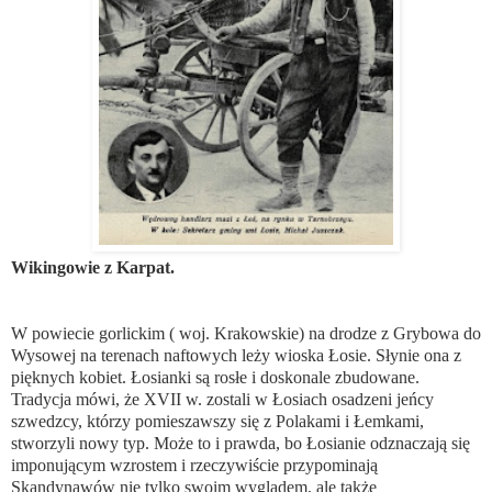
Wikingowie z Karpat.
W powiecie gorlickim ( woj. Krakowskie) na drodze z Grybowa do
Wysowej na terenach naftowych leży wioska Łosie. Słynie ona z
pięknych kobiet. Łosianki są rosłe i doskonale zbudowane.
Tradycja mówi, że XVII w. zostali w Łosiach osadzeni jeńcy
szwedzcy, którzy pomieszawszy się z Polakami i Łemkami,
stworzyli nowy typ. Może to i prawda, bo Łosianie odznaczają się
imponującym wzrostem i rzeczywiście przypominają
Skandynawów nie tylko swoim wyglądem, ale także