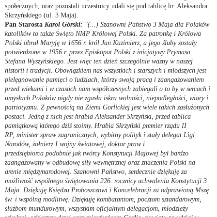
społecznych, oraz pozostali uczestnicy udali się pod tablicę hr. Aleksandra
Skrzyńskiego (ul. 3 Maja).
Pan Starosta
Karol Górski:
"(...) Szanowni Państwo 3 Maja dla Polaków-
katolików to także Święto NMP Królowej Polski.
Za patronkę i Królowa
Polski obrał Maryję w 1656 r. król Jan Kazimierz, a jego śluby zostały
potwierdzone w 1956 r.
przez Episkopat Polski z inicjatywy Prymasa
Stefana Wyszyńskiego. Jest więc ten dzień szczególnie
ważny w naszej
historii
i tradycji. Obowiązkiem nas wszystkich i starszych i młodszych jest
pielęgnowanie pamięci o ludziach, którzy swoją pracą
i zaangażowaniem
przed wiekami i w czasach nam współczesnych zabiegali o to by w sercach i
umysłach Polaków nigdy nie zgasła
iskra wolności, niepodległości, wiary i
patriotyzmu. Z pewnością na Ziemi Gorlickiej jest wiele takich zasłużonych
postaci.
Jedną z nich jest hrabia Aleksander Skrzyński, przed tablica
pamiątkową którego dziś stoimy. Hrabia Skrzyński premier rządu II
RP,
minister spraw zagranicznych, wybitny polityk i stały delegat Ligi
Narodów, żołnierz I wojny światowej, doktor praw i
przedsiębiorca
podobnie jak twórcy Konstytucji Majowej był bardzo
zaangażowany w odbudowę siły wewnętrznej oraz znaczenia Polski na
arenie
międzynarodowej. Szanowni Państwo, serdecznie dziękuję za
możliwość wspólnego świętowania 226. rocznicy uchwalenia
Konstytucji 3
Maja. Dziękuję Księdzu Proboszczowi i Koncelebracji za odprawioną Mszę
św. i wspólną modlitwę.
Dziękuję kombatantom, pocztom sztandarowym,
służbom mundurowym, wszystkim oficjalnym delegacjom, młodzieży