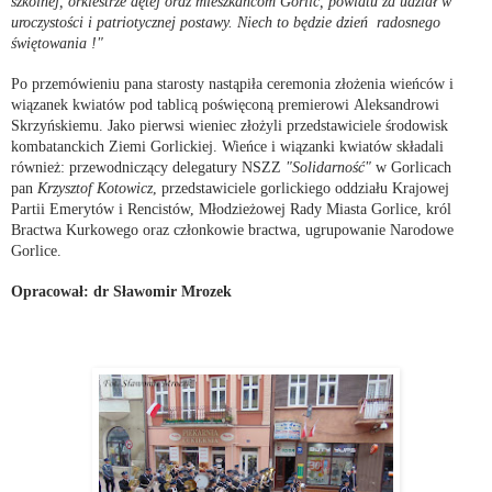
szkolnej,
orkiestrze dętej oraz mieszkańcom Gorlic, powiatu za udział w
uroczystości i patriotycznej postawy. Niech to będzie dzień
radosnego
świętowania !"
Po przemówieniu pana starosty nastąpiła ceremonia złożenia wieńców i
wiązanek kwiatów pod tablicą poświęconą premierowi
Aleksandrowi
Skrzyńskiemu.
Jako pierwsi wieniec złożyli przedstawiciele środowisk
kombatanckich Ziemi Gorlickiej. Wieńce i wiązanki kwiatów składali
również: przewodniczący delegatury NSZZ
"Solidarność"
w Gorlicach
pan
Krzysztof Kotowicz
, przedstawiciele gorlickiego oddziału Krajowej
Partii Emerytów i Rencistów, Młodzieżowej Rady Miasta Gorlice, król
Bractwa Kurkowego oraz członkowie bractwa, ugrupowanie Narodowe
Gorlice.
Opracował: dr Sławomir Mrozek