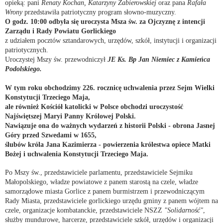
opieką: pani
Renaty Kochan, Katarzyny Zabierowskiej
oraz pana
Rafała
Wrony
przedstawiła patriotyczny program słowno-muzyczny.
O godz. 10:00 odbyła się uroczysta Msza św. za Ojczyznę z intencji
Zarządu i Rady Powiatu Gorlickiego
z udziałem pocztów sztandarowych, urzędów, szkół, instytucji i organizacji
patriotycznych.
Uroczystej Mszy św. przewodniczył
JE Ks. Bp Jan Niemiec z Kamieńca
Podolskiego.
W tym roku obchodzimy 226. rocznicę uchwalenia przez Sejm Wielki
Konstytucji Trzeciego Maja,
ale również Kościół katolicki w Polsce obchodzi uroczystość
Najświętszej Maryi Panny Królowej Polski.
Nawiązuje ona do ważnych wydarzeń z historii Polski - obrona Jasnej
Góry przed Szwedami w 1655,
ślubów króla Jana Kazimierza - powierzenia królestwa opiece Matki
Bożej i uchwalenia Konstytucji Trzeciego Maja.
Po Mszy św., przedstawiciele parlamentu, przedstawiciele Sejmiku
Małopolskiego, władze powiatowe z panem starostą na czele,
władze
samorządowe miasta Gorlice z panem burmistrzem i przewodniczącym
Rady Miasta, przedstawiciele gorlickiego
urzędu gminy z panem wójtem na
czele, organizacje kombatanckie, przedstawiciele NSZZ
"Solidarność"
,
służby mundurowe, harcerze, przedstawiciele szkół, urzędów i organizacji