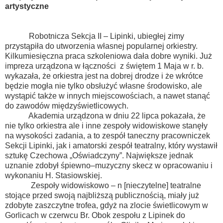
artystyczne
Robotnicza Sekcja II – Lipinki, ubiegłej zimy
przystąpiła do utworzenia własnej popularnej orkiestry.
Kilkumiesięczna praca szkoleniowa dała dobre wyniki. Już
impreza urządzona w łączności z świętem 1 Maja w r. b.
wykazała, że orkiestra jest na dobrej drodze i że wkrótce
będzie mogła nie tylko obsłużyć własne środowisko, ale
wystąpić także w innych miejscowościach, a nawet stanąć
do zawodów międzyświetlicowych.
Akademia urządzona w dniu 22 lipca pokazała, że
nie tylko orkiestra ale i inne zespoły widowiskowe stanęły
na wysokości zadania, a to zespół taneczny pracowniczek
Sekcji Lipinki, jak i amatorski zespół teatralny, który wystawił
sztukę Czechowa „Oświadczyny”. Największe jednak
uznanie zdobył śpiewno–muzyczny skecz w opracowaniu i
wykonaniu H. Stasiowskiej.
Zespoły widowiskowo – n [nieczytelne] teatralne
stojące przed swoją najbliższą publicznością, miały już
zdobyte zaszczytne trofea, gdyż na zlocie świetlicowym w
Gorlicach w czerwcu Br. Obok zespołu z Lipinek do