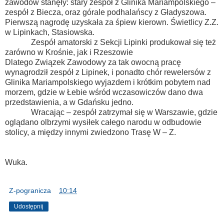
zawodów stanęły: stary zespół z Glinika Mariampolskiego –
zespół z Biecza, oraz górale podhalańscy z Gładyszowa.
Pierwszą nagrodę uzyskała za śpiew kierown. Świetlicy Z.Z.
w Lipinkach, Stasiowska.
Zespół amatorski z Sekcji Lipinki produkował się też
zarówno w Krośnie, jak i Rzeszowie
Dlatego Związek Zawodowy za tak owocną pracę
wynagrodził zespół z Lipinek, i ponadto chór rewelersów z
Glinika Mariampolskiego wyjazdem i krótkim pobytem nad
morzem, gdzie w Łebie wśród wczasowiczów dano dwa
przedstawienia, a w Gdańsku jedno.
Wracając – zespół zatrzymał się w Warszawie, gdzie
oglądano olbrzymi wysiłek całego narodu w odbudowie
stolicy, a między innymi zwiedzono Trasę W – Z.
Wuka.
Z-pogranicza
o
10:14
Udostępnij