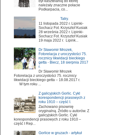
był kasztelanią do której
należały znaczne połacie
Podkarpacia, co...
Tatry.
11 listopada 2022 r. Lipinki-
Sochacz Fot. Krzysztof Kusiak
28 września 2022 r. Lipinki-
Sochacz Fot. Krzysztof Kusiak
19 maja 2022 r. Lipink...
Dr Sławomir Mrozek,
Fotorelacja z uroczystości 75.
rocznicy likwidacji bieckiego
getta - Biecz, 18 sierpnia 2017
r.
Dr Sławomir Mrozek
Fotorelacja z uroczystości 75. rocznicy
likwidacji bieckiego getta – 18.08.2017 r.
W tym roku ...
Z galicyjskich Gorlic. Cykl
korespondencji prasowych z
roku 1910 – część I.
Zachowano pisownię
oryginalną. Źródło u autorów. Z
galicyjskich Gorlic. Cykl
korespondencji prasowych z roku 1910 –
część I Rep...
Gorlice w gruzach - artykuł