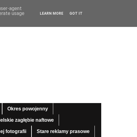
 user-agent
nerate usage
LEARN MORE
GOT IT
Okres powojenny
ielskie zagłębie naftowe
 fotografii
Stare reklamy prasowe