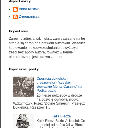
Współtwórcy
Anna Kusiak
Z-pogranicza
Prywatność
Zarówno zdjęcia, jak i teksty zamieszczane na tej
stronie są chronione prawem autorskim. Wszelkie
kopiowanie i rozpowszechnianie powyższych
treści bez zgody autora, również w formie
elektronicznej, jest surowo zabronione.
Popularne posty
Operacja dukielsko-
preszowska - "czesko-
słowackie Monte Cassino" na
Podkarpaciu
Żołnierze radzieccy w drodze
na pozycję ogniową źródło:
W.Szymczyk, Przez "Dolinę Śmierci" i Przełęcz
Dukielską, Rzeszów 1...
Kat z Biecza
Kat z Biecz. Szkic: A. Kusiak Co
najmniej od końca XII w. Biecz