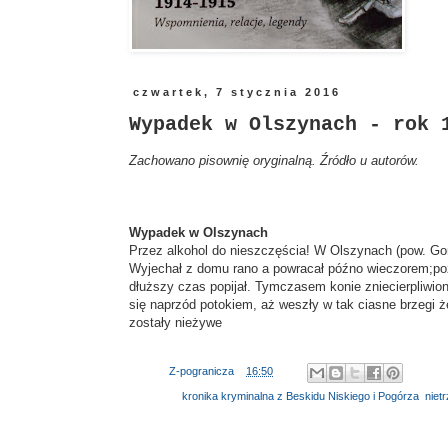
czwartek, 7 stycznia 2016
Wypadek w Olszynach - rok 
Zachowano pisownię oryginalną. Źródło u autorów.
Wypadek w Olszynach
Przez alkohol do nieszczęścia! W Olszynach (pow. Gorl
Wyjechał z domu rano a powracał późno wieczorem;poz
dłuższy czas popijał. Tymczasem konie zniecierpliwion
się naprzód potokiem, aż weszły w tak ciasne brzegi że
zostały nieżywe
Autor:
Z-pogranicza
o
16:50
Etykiety:
kronika kryminalna z Beskidu Niskiego i Pogórza
,
niet