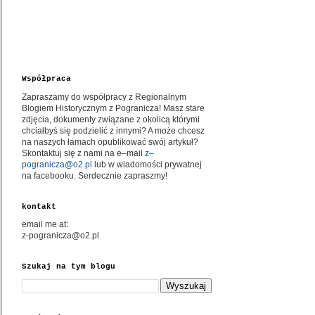
Współpraca
Zapraszamy do współpracy z Regionalnym
Blogiem Historycznym z Pogranicza! Masz stare
zdjęcia, dokumenty związane z okolicą którymi
chciałbyś się podzielić z innymi? A może chcesz
na naszych łamach opublikować swój artykuł?
Skontaktuj się z nami na e–mail
z–
pogranicza@o2.pl
lub w wiadomości prywatnej
na facebooku. Serdecznie zapraszmy!
kontakt
email me at:
z-pogranicza@o2.pl
Szukaj na tym blogu