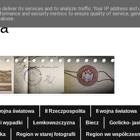
deliver its services and to analyze traffic. Your IP address and
formance and security metrics to ensure quality of service, ge
 abuse.
a
wojna światowa
II Rzeczpospolita
II wojna światowa
 i wypadki
Łemkowszczyzna
Biecz
Gorlicko- jas
yka
Region w starej fotografii
Region we współczesnej