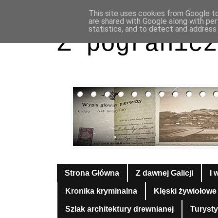
This site uses cookies from Google to 
are shared with Google along with per
statistics, and to detect and address
Z pogranicz
Strona Główna
Z dawnej Galicji
I 
Kronika kryminalna
Klęski żywiołowe
Szlak architektury drewnianej
Turyst