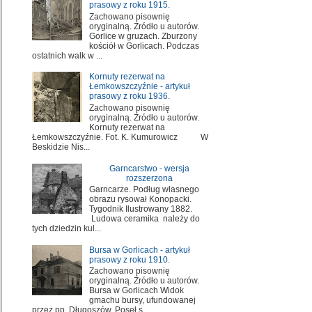
prasowy z roku 1915.
Zachowano pisownię
oryginalną. Źródło u autorów.
Gorlice w gruzach. Zburzony
kościół w Gorlicach. Podczas
ostatnich walk w ...
Kornuty rezerwat na
Łemkowszczyźnie - artykuł
prasowy z roku 1936.
Zachowano pisownię
oryginalną. Źródło u autorów.
Kornuty rezerwat na
Łemkowszczyźnie. Fot. K. Kumurowicz W
Beskidzie Nis...
Garncarstwo - wersja
rozszerzona
Garncarze. Podług własnego
obrazu rysował Konopacki.
Tygodnik Ilustrowany 1882.
Ludowa ceramika należy do
tych dziedzin kul...
Bursa w Gorlicach - artykuł
prasowy z roku 1910.
Zachowano pisownię
oryginalną. Źródło u autorów.
Bursa w Gorlicach Widok
gmachu bursy, ufundowanej
przez pp. Długoszów. Poseł s...