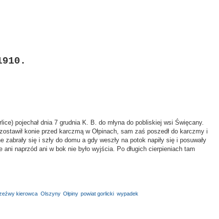
1910.
ice) pojechał dnia 7 grudnia K. B. do młyna do pobliskiej wsi Święcany.
ostawił konie przed karczmą w Ołpinach, sam zaś poszedł do karczmy i
e zabrały się i szły do domu a gdy weszły na potok napiły się i posuwały
 ani naprzód ani w bok nie było wyjścia. Po długich cierpieniach tam
rzeźwy kierowca
,
Olszyny
,
Ołpiny
,
powiat gorlicki
,
wypadek